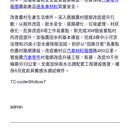
報價
農副產品
德系車材料
質量安全。
改善農村生產生活條件。深入開展農村面貌改造提升行
動，以廁所改造、飲水安全、道路硬化、垃圾處理、村莊
綠化、危房改造6項工作為重點，新完成368個省重點村
的改造提升。加強農田水利基本建設，完成4條中小河流
治理和25座小型水庫除險加固。抓好以“田路分家”為重點
的農村路網建設，改造鄉村公
汽車材料報價
路400公里。
實施農
汽車零件
村電網改造升級工程，新建、改造10千伏
線路1033公里。全面加快南水北調配套工程建設進度，確
保6月底前具備通水調試條件。
TC:osder9follow7
admin