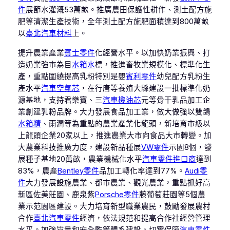
件
展節水灌溉53萬畝。推廣農田保護性耕作、測土配方施
肥等清潔生產技術，全年測土配方施肥面積達到800萬畝
以
臺北汽車材料
上。
提升農業產業
賓士零件
化經營水平。以加快奶業振興、打
造奶業強市為目
水箱水
標，推進畜牧業規模化、標準化生
產，重點圍繞提高乳粉特別是嬰
賓利零件
幼兒配方乳粉生
產水平
汽車空氣芯
，在行唐等養殖大縣建設一批標準化奶
源基地，支持君樂寶、三
汽車機油芯
元等骨干乳品加工企
業創建乳粉品牌。大力發展食品加工業，做大做強以雙鴿
水箱精
、雨潤等為重點的農業產業化龍頭，新培育市級以
上龍頭企業20家以上，推進農業大市向食品大市轉變。加
大農業科技推廣力度，建設新品種展
VW零件
示園8個，發
展種子基地20萬畝，農業機械化水平
汽車零件進口商
達到
83%，農產
Bentley零件
品加工轉化率達到77%。
Audi零
件
大力發展設施農業、都市農業、觀光農業，重點抓好高
新區佐美莊園、鹿泉紫
Porsche零件
藤葡萄莊園等5個農
業示范園區建設。大力培育新型職業農民，鼓勵發展農村
合作
臺北汽車零件
經濟，依法規范和提高合作社經營管理
水平。加強質量和安全監管體系建設，切實保障
汽車零件