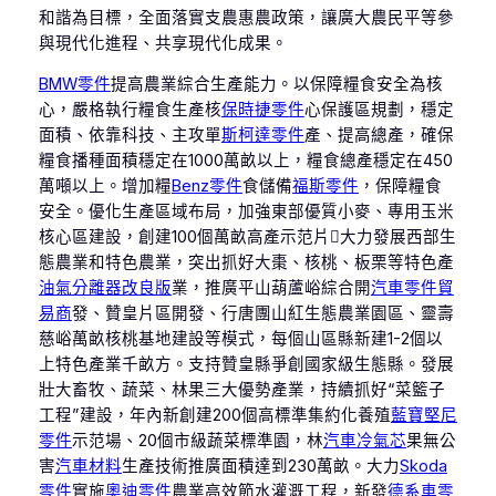
和諧為目標，全面落實支農惠農政策，讓廣大農民平等參
與現代化進程、共享現代化成果。
BMW零件
提高農業綜合生產能力。以保障糧食安全為核
心，嚴格執行糧食生產核
保時捷零件
心保護區規劃，穩定
面積、依靠科技、主攻單
斯柯達零件
產、提高總產，確保
糧食播種面積穩定在1000萬畝以上，糧食總產穩定在450
萬噸以上。增加糧
Benz零件
食儲備
福斯零件
，保障糧食
安全。優化生產區域布局，加強東部優質小麥、專用玉米
核心區建設，創建100個萬畝高產示范片大力發展西部生
態農業和特色農業，突出抓好大棗、核桃、板栗等特色產
油氣分離器改良版
業，推廣平山葫蘆峪綜合開
汽車零件貿
易商
發、贊皇片區開發、行唐團山紅生態農業園區、靈壽
慈峪萬畝核桃基地建設等模式，每個山區縣新建1-2個以
上特色產業千畝方。支持贊皇縣爭創國家級生態縣。發展
壯大畜牧、蔬菜、林果三大優勢產業，持續抓好“菜籃子
工程”建設，年內新創建200個高標準集約化養殖
藍寶堅尼
零件
示范場、20個市級蔬菜標準園，林
汽車冷氣芯
果無公
害
汽車材料
生產技術推廣面積達到230萬畝。大力
Skoda
零件
實施
奧迪零件
農業高效節水灌溉工程，新發
德系車零