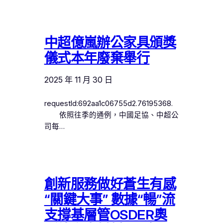
中超億嵐辦公家具頒獎
儀式本年廢棄舉行
2025 年 11 月 30 日
requestId:692aa1c06755d2.76195368.
依照往季的通例，中國足協、中超公
司每…
創新服務做好蒼生有感
“關鍵大事” 數據“暢”流
支撐基層管OSDER奧