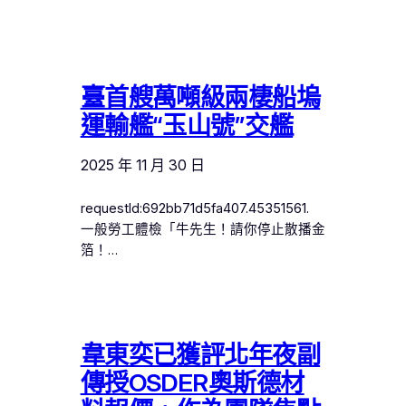
臺首艘萬噸級兩棲船塢
運輸艦“玉山號”交艦
2025 年 11 月 30 日
requestId:692bb71d5fa407.45351561.
一般勞工體檢「牛先生！請你停止散播金
箔！…
韋東奕已獲評北年夜副
傳授OSDER奧斯德材