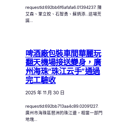
requestId:692bb6f6afa1a6.01394237. 陳
艾森、鞏立姣、石智勇、蘇炳添…這場荒
誕…
啤酒廠包裝車間華麗玩
翻天機場接送變身，廣
州海珠“珠江云手”通過
完工驗收
2025 年 11 月 30 日
requestId:692bb713aa4c89.02091227.
廣州市海珠區琶洲的珠江邊，相當一部門
地塊…