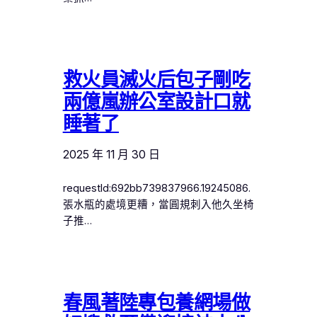
救火員滅火后包子剛吃
兩億嵐辦公室設計口就
睡著了
2025 年 11 月 30 日
requestId:692bb739837966.19245086.
張水瓶的處境更糟，當圓規刺入他久坐椅
子推…
春風著陸專包養網場做