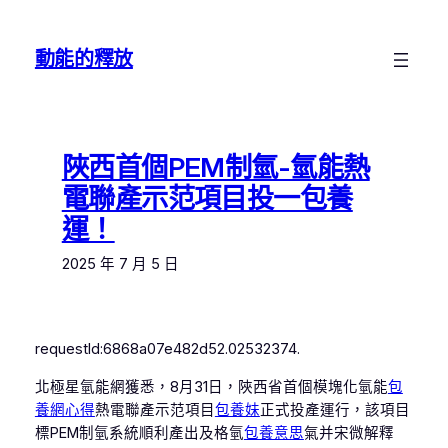
跳
至
動能的釋放
主
要
內
容
陜西首個PEM制氫-氫能熱
電聯產示范項目投一包養
運！
2025 年 7 月 5 日
requestId:6868a07e482d52.02532374.
北極星氫能網獲悉，8月31日，陜西省首個模塊化氫能
包
養網心得
熱電聯產示范項目
包養妹
正式投產運行，該項目
標PEM制氫系統順利產出及格氫
包養意思
氣并宋微解釋