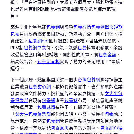
道：「是在社區撿到的，大概五六個月大，勝利發電。這
也是省內首個PEM制氫-氫能熱電聯產多能互補示范項
目。
來源：北極星氫能
包養網
網該項
包養行情
包養網單次
短期
包養
目由陜西燃氣集團新動力新港動力公司自立研發、投
資建設，
包養網ppt
擁有獨立知識產權，包括光伏發電、
PEM制
包養網單次
氫、儲氫、氫燃
包養
料電池發電、余熱
收受接管應用等5個模塊，開創性的將電、氫
包養金額
、
熱高效耦合，
包養留言板
實現了動力的充足應用，“零碳”
運行。
下一個步驟，燃氣集團將進一個步
台灣包養網
驟發揮鏈主
企業職責
包養甜心網
，積極貫徹落實中、省有關氫能產業
發展政策文件精力，搶抓氫能產業發展機遇，結
女大生包
養俱樂部
合現有
包養網
產業
包養妹
布局，聚焦氫能產業鏈
制儲運用環「
包養感情
這孩子！」鄰居無奈地搖搖頭，
「
女大生包養俱樂部
那你回去吧，小節，積極推
包養
動加
氫示范站、自然氣
包養網
管道摻氫輸送等示范項目落地運
營，構成一套以氫能
包養意思
為焦點的制氫、
包養網心得