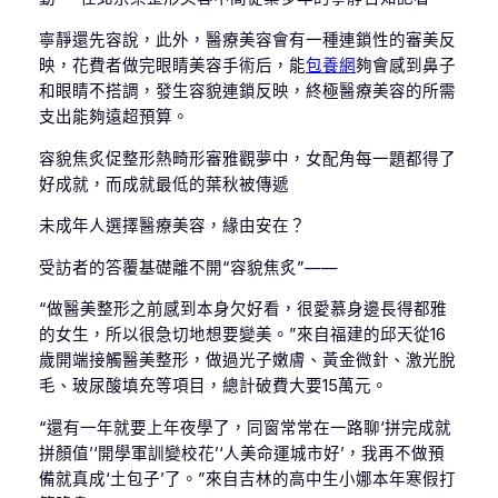
寧靜還先容說，此外，醫療美容會有一種連鎖性的審美反
映，花費者做完眼睛美容手術后，能
包養網
夠會感到鼻子
和眼睛不搭調，發生容貌連鎖反映，終極醫療美容的所需
支出能夠遠超預算。
容貌焦炙促整形熱畸形審雅觀夢中，女配角每一題都得了
好成就，而成就最低的葉秋被傳遞
未成年人選擇醫療美容，緣由安在？
受訪者的答覆基礎離不開“容貌焦炙”——
“做醫美整形之前感到本身欠好看，很愛慕身邊長得都雅
的女生，所以很急切地想要變美。”來自福建的邱天從16
歲開端接觸醫美整形，做過光子嫩膚、黃金微針、激光脫
毛、玻尿酸填充等項目，總計破費大要15萬元。
“還有一年就要上年夜學了，同窗常常在一路聊‘拼完成就
拼顏值’‘開學軍訓變校花’‘人美命運城市好’，我再不做預
備就真成‘土包子’了。”來自吉林的高中生小娜本年寒假打