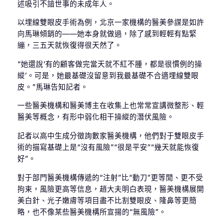
述吸引不諳世事的未成年人。
以埋線雙眼皮手術為例，北京一家機構的醫美參謀是如許
向馬琳傾銷的——她本身就做過，除了感到輕輕有點緊
繃，三五天就恢復得很天然了。
“她還說‘有的顧客做完當天就不紅不腫，都是很慣例的操
縱’。可是，她最基礎沒留意到我最基礎不合適埋線雙眼
皮。”馬琳告知記者。
一些醫美機構和醫美博主在收集上也常常宣講微整形、輕
醫美等概念，有形中弱化相干操縱的潛伏風險。
記者以高中生成分徵詢數家醫美機構，他們對于雙眼皮手
術的描寫基礎上是“沒有風險”“很是平安”“幾天就能恢復
好”。
對于部門醫美機構傳遞的“注射”比“動刀”更等閒、更不受
拘束，風險更高等信息，趙大夫明白表現，醫美機構展開
美白針、光子嫩膚等項目盡不比割雙眼皮、隆鼻等更簡
略，也不像某些醫美機構所宣揚的“無風險”。