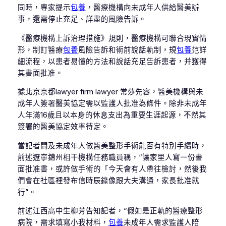
同時，專家提示
包養
，醫療機構向未成年人供給醫美辦
事，還需停止充足、詳盡的風險告訴。
《醫療機構上訴治理措施》規則，醫療機構可聯合現實情
形，制訂醫療
包養
風險告訴和術前說話軌制，規
包養
范詳
細流程，以患者易懂的方法和說話充足告訴患者，并獲得
其書面批准。
據北京京都lawyer firm lawyer 常莎先容，醫美機構與未
成年人簽署醫美協定需以監護人批准為條件。除非未成年
人年滿16歲且以本身的休息支出為重要生涯起源，不然其
簽署的醫美協定效率待定。
當記者問及未成年人做醫美整形手術能否有特別手續時，
前述遼寧錦州相干機構任務職員稱，“讓家里人寫一份書
面批准書，或許做手術的「今天會有人帶往檢討，然後我
們會在社區裡發布信時辰錄像跟大夫溝通，家長批准就
行”。
前述江西高中生柳芳告知記者，“假如是正軌的醫療整形
病院，需求填寫小我材料，
包養
未成年人需求監護人陪