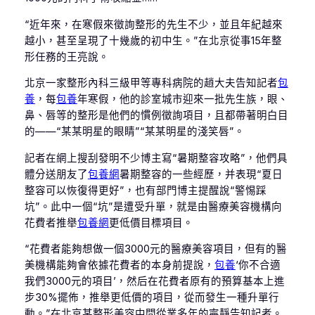
“近年來，在寒假來徵詢整形的先生不少，並且年紀越來
越小，甚至呈現了十幾歲的初中生。”在北京從事15年整
形任務的王亮說。
北京一家整形內科三級甲等專科病院的趙大夫告知記者
包
養
，每
包養
年寒假，他的診室城市迎來一批先生族，眼、
鼻、唇等的整形是他們的慣例徵詢項目，且都帶著明白目
的——“某某明星的眼睛”“某某明星的淺笑唇”。
記者在網上搜刮發明不少博主寫“暑期整容攻略”，他們具
體分送朋友了
包養網
暑期整容的一些經歷，并表現“夏日
整容可以恢復得更好”，也有部門博主提醒說“警惕踩
坑”。此中一個“坑”是遭受升單，就是由醫療美容機構向
花費者推舉
包養網
更低價目標項目。
“花費者能夠想做一個3000元的醫療美容項目，但有的醫
美機構能夠會依據花費者的本身前提說，
包養
‘你不合適
我們3000元的項目’，然后在花費者原有的預算基本上進
步30%擺佈，推舉更低價的項目，從而發生一種升單行
動。”在北京某整形美容中間從業多年的寧靜告知記者。