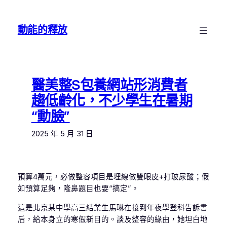
跳
至
動能的釋放
主
要
內
容
醫美整S包養網站形消費者
趨低齡化，不少學生在暑期
“動臉”
2025 年 5 月 31 日
預算4萬元，必做整容項目是埋線做雙眼皮+打玻尿酸；假
如預算足夠，隆鼻題目也要“搞定”。
這是北京某中學高三結業生馬琳在接到年夜學登科告訴書
后，給本身立的寒假新目的。談及整容的緣由，她坦白地