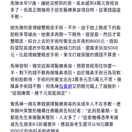
馬琳本年17歲，讓她沒想到的是，底本感到4萬元曾經良
多了，但真正開端用于這些醫療美容項目時，這筆錢遠遠
不敷。
她先做的是埋線雙眼皮手術。不外，由于她上瞼皮下的脂
肪較多等緣由，她需求再開一下眼角、提提眉，然后才是
雙眼皮，綜合上去的手術所需支出年夜約8000元，假如
盼望院長或許外院專家為她操刀的話，還需求另加5000
元。比起埋線雙眼皮手術，單次打玻尿酸的價錢不算貴。
馬琳發明，做完這兩項醫療美容，預算曾經用往快要一
半，剩下的錢不敷再做隆鼻項目。由於隆鼻手術分為耳軟
骨和肋軟骨，手術的所需支出在2萬多元至5萬元不等。做
隆鼻手術錢不敷，但馬琳
包養網
又把眼光瞄上了瘦臉針，
“這個廉價，幾千元就能搞定”。
像馬琳一樣在寒假選擇醫療美容的未成年人不在多數。遼
寧錦州某整形機構任務職員告知記者：“此刻是暑期，全
都是先生來做醫美整形，人太多了。”這家機構憑準考據
或先生證享8.5折優惠外，應屆高考生還可以18元購置
1000元的內科手術收縮金……