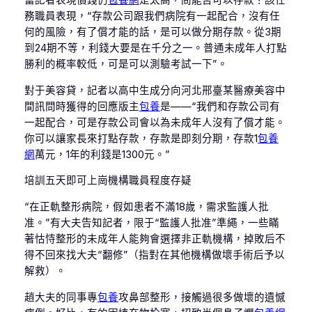
當記者表現價錢仍
包養網
是太高，問能否可以存款？該任
務職員表現，“存款公司跟我們病院有一起配合，沒有任
何的風險，有了償才能的話，是可以做分期存款。從3期
到24期不等，利錢大要是在千分之一。普通未成年人打點
勝利的概率較低，可是可以測驗考試一下”。
對于美容貸，記者以高中生成分向河北邢臺某醫療美容中
間訊問時獲得的回應版主
包養
是——“我們和存款公司有
一起配合，可是存款公司會以為未成年人沒有了償才能。
你可以讓家長來打點存款，存款是即刻分期，存款1
包養
網
萬元，1年的利錢是1300元。”
培訓五天即可上崗機構職員程度存疑
“在正軌整形病院，假如患者不滿18歲，需求監護人批
准。”有大夫告知記者，限于“監護人批准”準繩，一些瞞
著怙恃整形的未成年人能夠會選擇非正軌機構，掉敗后不
得不回來找大夫“翻修”（指對在其他機構做壞手術后予以
解救）。
趙大夫的同事專
包養
攻鼻部整形，接觸過很多做壞的遺憾