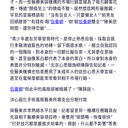
子。而一些醫療美容機構的市場行銷宣揚為了吸引顧客花
費、傳遞“顏值至上”的價值不雅，居然塑造畸形審雅觀，
罕見的宣揚標語有：“沒有丑女人，只要懶女人”“前男友
回頭膠原”“有錢有‘眼’
包養網
，‘財’貌
包養網
雙全”“臻美逆
時間，還你得空臉”……
“青少年處在芳華發育時代，是停止熟悉自我、採取自我
行李箱滑過藍色的地磚，留下兩道水痕。、樹立自我認同
的一個階段，對本身的一切都比擬在意，尤其更在意抽
像，甚至抽像黑白都代表了本身的黑白。所以會對本身的
表面非分特別敏感。”北京心思徵詢師陳靜告知記者，一
些醫美機構也恰是應用了未成年人的這些心思大舉宣揚，
甚至在電梯里都能常常看到相干市場行銷。
包養網
“但此中的風險卻被暗藏了。”陳靜說。
決心弱化手術風險醫美所需支出分期付款
與醫美非常熱絡水平比擬，記者留意到，機構任務職員在
先容相干醫療美容項目時，會應用“很簡略、恢復很快”
“打針技巧都是最進步前輩的，微創，什么都不影響”等表