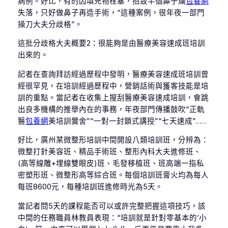
病例。好比，有的因填充物栓塞，招致半個鼻子爛
包養網
失落，只好做鼻子再造手術，“這種案例，很年夜一部門
操刀大夫分歧格”。
這批分歧格大夫概要2：很能夠是由醫療美容速成班培訓
出來的。
記者在查詢拜訪經過歷程中發明，醫療美容速成班培訓曾
經很罕見，在培訓經過歷程中，營銷話術與獲客技能是培
訓的重點。當記者在收集上搜刮醫療美容速成培訓，會跳
出良多機構的推舉內在的事務，年夜部門傳播鼓吹“正軌
醫
包養網
美培訓黌舍”“一對一封鎖式講授”“七天速成”……
好比，廣州某微整形培訓中間開設八類培訓班，分辨為：
微整打針美容班、精品手術班、整形內科大夫進修班、
(高等線雕+埋線雙眼皮)班、毛發移植班、班高端一指私
密塑形班、微整形高等綜合班。每個培訓班膏火均為每人
每班8600元，每種培訓班進修時光為5天。
當記者問5天的課程能否可以或許完整把握這項技巧，該
中間的任務職員林教員表現：“培訓就是針對零基本的‘小