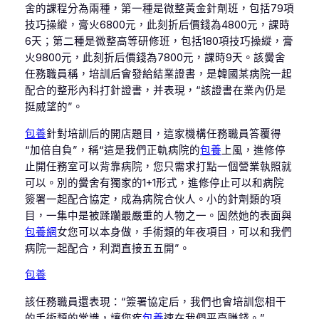
舍的課程分為兩種，第一種是微整黃金針劑班，包括79項
技巧操縱，膏火6800元，此刻折后價錢為4800元，課時
6天；第二種是微整高等研修班，包括180項技巧操縱，膏
火9800元，此刻折后價錢為7800元，課時9天。該黌舍
任務職員稱，培訓后會發給結業證書，是韓國某病院一起
配合的整形內科打針證書，并表現，“該證書在業內仍是
挺威望的”。
包養
針對培訓后的開店題目，這家機構任務職員答覆得
“加倍自負”，稱“這是我們正軌病院的
包養
上風，進修停
止開任務室可以背靠病院，您只需求打點一個營業執照就
可以。別的黌舍有獨家的1+1形式，進修停止可以和病院
簽署一起配合協定，成為病院合伙人。小的針劑類的項
目，一集中是被蹂躪最嚴重的人物之一。固然她的表面與
包養網
女您可以本身做，手術類的年夜項目，可以和我們
病院一起配合，利潤直接五五開”。
包養
該任務職員還表現：“簽署協定后，我們也會培訓您相干
的手術類的常識，讓您疾
包養
速在我們平臺賺錢。”