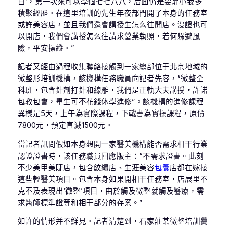
白’，第一次來可以學個七七八八，后面仍是要靠小我多
積聚經歷。在這里培訓的先生年夜部門開了本身的任務室
或許美容店，並且我們還會講授生怎么往開店。沒證也可
以開店，我們會講授怎么往請求營業執照，若何躲避風
險，平安操縱。”
記者又經由過程收集聯絡接觸到一家總部位于北京地域的
微整形培訓機構，該機構任務職員向記者先容，“微整全
科班，包含針劑打針和線雕，我們是正軌大夫講授，許諾
包教包會，畢生可不花錢休學進修”。該機構的進修課程
異樣是5天，上午為實際課程，下戰書為實操課程，原價
7800元，預定直減1500元。
當記者訊問假如本身想開一家醫美機構能否需求相干行業
認證證書時，該任務職員回應版主：“不需求證書。此刻
不少美甲美睫店，包含紋繡店、生涯美容
包養
店都在嫁接
這些輕醫美項目。包含本身如果開相干任務室，店展里不
克不及表現出‘微整’項目，由於觸及微整就觸及醫療，需
求醫師標準證等和相干部分的存案。”
如許的情形并不鮮見。記者清楚到，石家莊某微整培訓黌