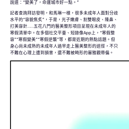
說道：“變美了，命運城市好一點。”
記者查詢拜訪發明，和馬琳一樣，很多未成年人面對分歧
水平的“容貌焦炙”，于是，光子嫩膚、割雙眼皮、隆鼻、
打美容針……五花八門的醫美整形項目呈現在未成年人的
寒假清單中。在多個社交平臺、短錄像App上，“寒假整
容”“寒假變美”“寒假逆襲”等，都是近期的熱點話題。但
身心尚未成熟的未成年人過早走上醫美整形的途徑，不只
不難在心理上遭到損害，還不難被畸形的審雅觀帶偏。