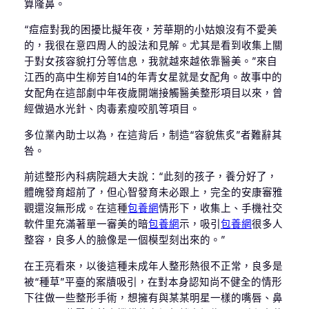
算隆鼻。
“痘痘對我的困擾比擬年夜，芳華期的小姑娘沒有不愛美
的，我很在意四周人的設法和見解。尤其是看到收集上關
于對女孩容貌打分等信息，我就越來越依靠醫美。”來自
江西的高中生柳芳自14的年青女星就是女配角。故事中的
女配角在這部劇中年夜歲開端接觸醫美整形項目以來，曾
經做過水光針、肉毒素瘦咬肌等項目。
多位業內助士以為，在這背后，制造“容貌焦炙”者難辭其
咎。
前述整形內科病院趙大夫說：“此刻的孩子，養分好了，
體魄發育超前了，但心智發育未必跟上，完全的安康審雅
觀還沒無形成。在這種
包養網
情形下，收集上、手機社交
軟件里充滿著單一審美的暗
包養網
示，吸引
包養網
很多人
整容，良多人的臉像是一個模型刻出來的。”
在王亮看來，以後這種未成年人整形熱很不正常，良多是
被“種草”平臺的案牘吸引，在對本身認知尚不健全的情形
下往做一些整形手術，想擁有與某某明星一樣的嘴唇、鼻