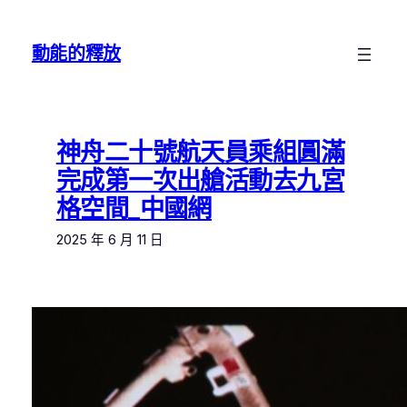
跳
至
動能的釋放
主
要
內
容
神舟二十號航天員乘組圓滿
完成第一次出艙活動去九宮
格空間_中國網
2025 年 6 月 11 日