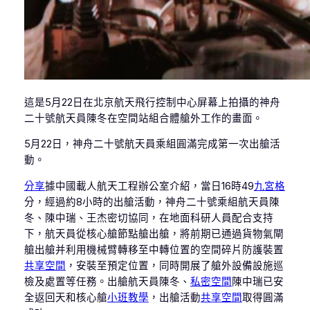
這是5月22日在北京航天飛行控制中心屏幕上拍攝的神舟
二十號航天員陳冬在空間站組合體艙外工作的畫面。
5月22日，神舟二十號航天員乘組圓滿完成第一次出艙活
動。
分享
據中國載人航天工程辦公室介紹，當日16時49
九宮格
分，經過約8小時的出艙活動，神舟二十號乘組航天員陳
冬、陳中瑞、王杰密切協同，在地面科研人員配合支持
下，航天員從核心艙節點艙出艙，將前期已通過貨物氣閘
艙出艙并利用機械臂轉移至中轉位置的空間碎片防護裝置
共享空間
，安裝至預定位置，同時開展了艙外設備設施巡
檢及處置等任務。出艙航天員陳冬、
私密空間
陳中瑞已安
全返回天和核心艙
小班教學
，出艙活動
共享空間
取得圓滿