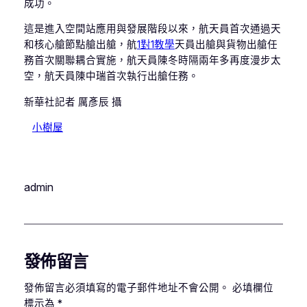
成功。
這是進入空間站應用與發展階段以來，航天員首次通過天
和核心艙節點艙出艙，航
1對1教學
天員出艙與貨物出艙任
務首次關聯耦合實施，航天員陳冬時隔兩年多再度漫步太
空，航天員陳中瑞首次執行出艙任務。
新華社記者 厲彥辰 攝
小樹屋
admin
發佈留言
發佈留言必須填寫的電子郵件地址不會公開。
必填欄位
標示為
*