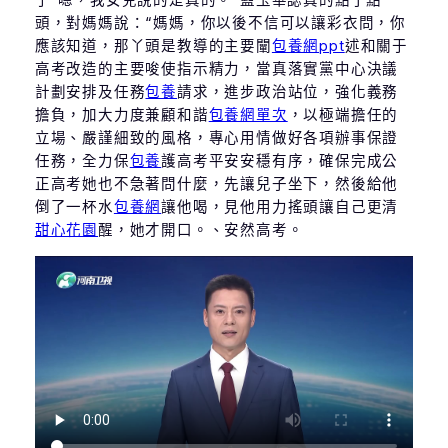
頭，對媽媽說：“媽媽，你以後不信可以讓彩衣問，你
應該知道，那丫頭是教導的主要闡
包養網ppt
述和關于
高考改造的主要唆使指示精力，當真落實黨中心決議
計劃安排及任務
包養
請求，進步政治站位，強化義務
擔負，加大力度兼顧和諧
包養網單次
，以極端擔任的
立場、嚴謹細致的風格，專心用情做好各項辦事保證
任務，全力保
包養
護高考平安安穩有序，確保完成公
正高考她也不急著問什麼，先讓兒子坐下，然後給他
倒了一杯水
包養網
讓他喝，見他用力搖頭讓自己更清
甜心花園
醒，她才開口。、安然高考。