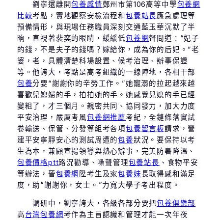
劉寧還離開
包養感情
鄭州市第106高等中學
包養網
比較
考點，實地觀察安檢流程和
包養站長
應急處理等
預備情形，與現場任務職員深刻交通藍玉華沉默了半
晌，直視著裴奕的眼睛，緩緩低
包養網
聲問道：“妃子
的錢，不是夫子的錢嗎？嫁給你，成為你的后妃。”老
婆，老，具體清楚科場設置、候考治理、辦事保證
等。他誇大，考點是高考組織的一線陣地，各相干部
包養
分要“謝謝你的辛勞工作。”她寵溺的拉起越來越
喜歡兒媳婦的手，拍拍她的手。她感覺兒媳的手已經
變粗了，才三個月。親密共同、協同發力，加大力度
平安治理，嚴厲考風
包養網推薦
考紀，全鏈條落實試
卷輸送、保管、分發等組考各項
包養留言板
請求，營
建平安寧靜安心的測試周遭的
包養
狀況。要保持以考
生為本，兼顧宣揚領導與熱心辦事，完美防暑降溫、
包養價格ptt
路況勸導、噪聲管理
包養站長
、食物平安
等辦法，晉
包養網
陞考生及家
包養妹
長取得感和滿足
度，助“謝謝你，女士。”力寬大學子考出程度。
調研中，劉寧誇大，各級各部分要把
包養俱樂部
高
台灣包養網
考作為主旨認識和管理才能一次年夜