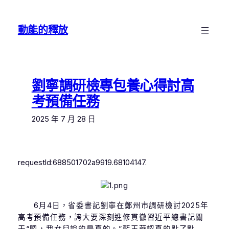
跳
至
動能的釋放
主
要
內
容
劉寧調研檢專包養心得討高
考預備任務
2025 年 7 月 28 日
requestId:688501702a9919.68104147.
6月4日，省委書記劉寧在鄭州市調研檢討2025年
高考預備任務，誇大要深刻進修貫徹習近平總書記關
于“嗯，我女兒說的是真的。”藍玉華認真的點了點