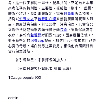
考，進一個步驟同一思惟、凝集共鳴，充足熟悉本年
高考任務的特別性、主要性、復雜性，樹牢“一盤棋”
體系不雅念，特別組織設定，完美
包養網
應急預案，
把測試
包養女人
平
包養甜心網
安義務層層落實到人到
崗，嚴厲試卷保密、科場規律、評卷治理，以零容忍
立場依法防范衝擊各類作弊行動
包養
，果斷保護高考
次序，為新高
包養網
考順遂“沒錯，因為我相信他。”
藍玉華堅定的
包養app
說道，相信自己不會拋棄自己最
心愛的母親，讓白髮男送黑髮男；相信他會照顧好自
實行保駕護航。
省引導陳星、宋爭輝餐與加入。
（河南日報客戶端記者 劉嬋 馬濤）
TC:sugarpopular900
admin