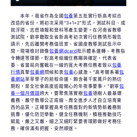
本年，我省作為全國
包養
第五批實行新高考綜合
改造的省份，將初次采用“3+1+2”形式，測試科目、成
就浮現、志愿填報和登科等產生變更。在河南省教導
測試院，劉寧聽取全省新高考初次實行任務情形報告
請示，先后離開考務值班室、省國度教導測試批示中
間，現場檢討錄像
包養網dcard
批示體系運轉、考務指
令轉達等環節，對高考組織任務賜與確定，代表省
委、省當局向奮戰在一線的寬大考務任務者致以
包養
行情
真摯
包養網
問候和衷
包養
心感激。“高考關系著
包
養網站
莘莘學子的前程命運，飽含著千家萬戶的熱切
期盼，是全社會高度追蹤關心的年夜事要事。”劉寧
包
養一個月價錢
誇大，要聚焦落實樹
包養
德樹人最基礎
義務、嚴守教導公正底線、周全進步人才自立培育東
西的品質，正確掌握高考任務面對的新情勢新義務新
挑釁，優化防范舉動，健全任務機制，積極推動技巧
賦能，嚴之又嚴、細之又細盯緊要害環節做好考務任
務，確保滿有把握、安然順遂。