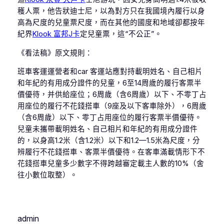
穫人票，他告狀迪士尼，以為對方只在我國境內履行以身
高為尺度的兒童票尺度，而在其他的國度和地域卻都按年
紀界
Klook 富邦J卡
定兒童票，這“不公正”。
《看法稿》原文規則：
班車客運運營者和car 客運站應對持載明姓名、自己相片
和年紀的有用成分證件的兒童，6至14周歲的履行客票半
價優待，并供給座位；6周歲（含6周歲）以下、不零丁占
用座位的履行不花錢搭車（9座及以下客車除外），6周歲
（含6周歲）以下、零丁占用座位的履行客票半價優待。
兒童未攜帶載明姓名、自己相片和年紀的有用成分證件
的，以身高1.2米（含1.2米）以下和1.2—1.5米為尺度，分
辨履行不花錢搭車、客票半價優待。在客車滿載情形下不
花錢搭車兒童多少數字不得跨越審定載主人數的10%（舍
往小數位取整）。
admin