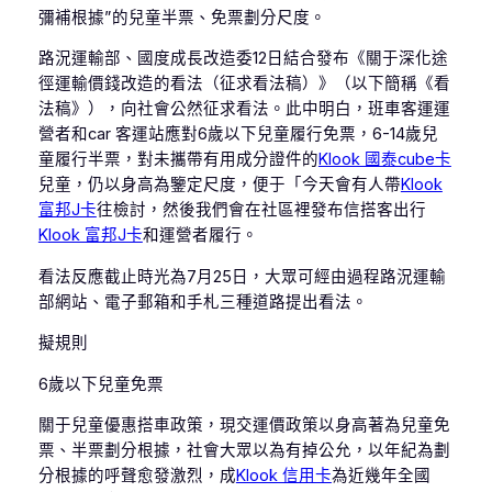
彌補根據”的兒童半票、免票劃分尺度。
路況運輸部、國度成長改造委12日結合發布《關于深化途
徑運輸價錢改造的看法（征求看法稿）》（以下簡稱《看
法稿》），向社會公然征求看法。此中明白，班車客運運
營者和car 客運站應對6歲以下兒童履行免票，6-14歲兒
童履行半票，對未攜帶有用成分證件的
Klook 國泰cube卡
兒童，仍以身高為鑒定尺度，便于「今天會有人帶
Klook
富邦J卡
往檢討，然後我們會在社區裡發布信搭客出行
Klook 富邦J卡
和運營者履行。
看法反應截止時光為7月25日，大眾可經由過程路況運輸
部網站、電子郵箱和手札三種道路提出看法。
擬規則
6歲以下兒童免票
關于兒童優惠搭車政策，現交運價政策以身高著為兒童免
票、半票劃分根據，社會大眾以為有掉公允，以年紀為劃
分根據的呼聲愈發激烈，成
Klook 信用卡
為近幾年全國