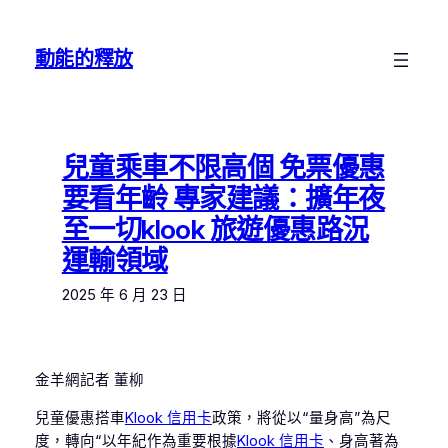
跳
至
動能的釋放
主
要
內
容
兒童乘車不限高個 免票優惠
要看年齡 專家建議：擴年夜
至一切klook 旅遊優惠路況
運輸領域
2025 年 6 月 23 日
金羊網記者 董柳
兒童優惠搭車
Klook 信用卡
政策，將從以“量身高”為尺
度，轉向“以年紀作為重要根據
Klook 信用卡
、身高著為