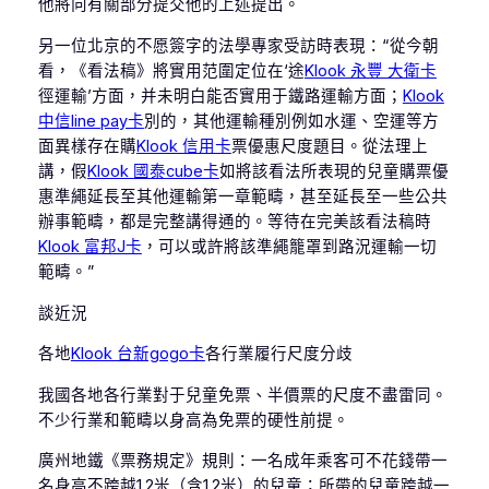
他將向有關部分提交他的上述提出。
另一位北京的不愿簽字的法學專家受訪時表現：“從今朝
看，《看法稿》將實用范圍定位在‘途
Klook 永豐 大衛卡
徑運輸’方面，并未明白能否實用于鐵路運輸方面；
Klook
中信line pay卡
別的，其他運輸種別例如水運、空運等方
面異樣存在購
Klook 信用卡
票優惠尺度題目。從法理上
講，假
Klook 國泰cube卡
如將該看法所表現的兒童購票優
惠準繩延長至其他運輸第一章範疇，甚至延長至一些公共
辦事範疇，都是完整講得通的。等待在完美該看法稿時
Klook 富邦J卡
，可以或許將該準繩籠罩到路況運輸一切
範疇。”
談近況
各地
Klook 台新gogo卡
各行業履行尺度分歧
我國各地各行業對于兒童免票、半價票的尺度不盡雷同。
不少行業和範疇以身高為免票的硬性前提。
廣州地鐵《票務規定》規則：一名成年乘客可不花錢帶一
名身高不跨越1.2米（含1.2米）的兒童；所帶的兒童跨越一