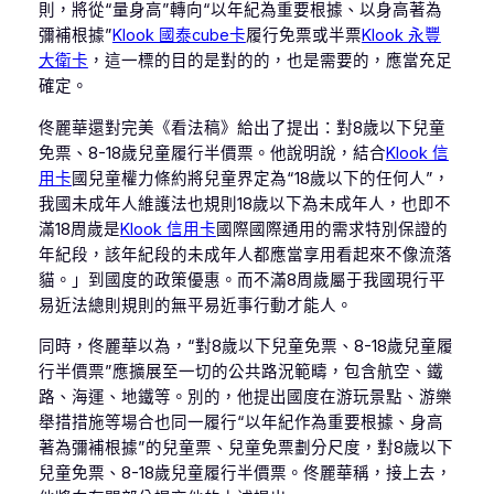
則，將從“量身高”轉向“以年紀為重要根據、以身高著為
彌補根據”
Klook 國泰cube卡
履行免票或半票
Klook 永豐
大衛卡
，這一標的目的是對的的，也是需要的，應當充足
確定。
佟麗華還對完美《看法稿》給出了提出：對8歲以下兒童
免票、8-18歲兒童履行半價票。他說明說，結合
Klook 信
用卡
國兒童權力條約將兒童界定為“18歲以下的任何人”，
我國未成年人維護法也規則18歲以下為未成年人，也即不
滿18周歲是
Klook 信用卡
國際國際通用的需求特別保證的
年紀段，該年紀段的未成年人都應當享用看起來不像流落
貓。」到國度的政策優惠。而不滿8周歲屬于我國現行平
易近法總則規則的無平易近事行動才能人。
同時，佟麗華以為，“對8歲以下兒童免票、8-18歲兒童履
行半價票”應擴展至一切的公共路況範疇，包含航空、鐵
路、海運、地鐵等。別的，他提出國度在游玩景點、游樂
舉措措施等場合也同一履行“以年紀作為重要根據、身高
著為彌補根據”的兒童票、兒童免票劃分尺度，對8歲以下
兒童免票、8-18歲兒童履行半價票。佟麗華稱，接上去，