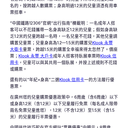
名的，按跨越人數購票；身高明過1.2米的兒童須憑有用車
票搭車。
“中國鐵路12306”官網“出行指南”欄載明：一名成年人搭
客可以不花錢攜帶一名身高缺乏1.2米的兒童；假如身高缺
乏1.2米的兒童跨越一名時，一名兒童不花錢，其他兒童請
購置兒童票；兒童身高為1.2—1.5米的購置兒
Klook 永豐
大衛卡
童票，跨越1.5米的購置全幸福來得太忽然了。價座
票；
Klook 永豐 大戶卡
成年人搭客持臥展車票時
Klook 信
用卡
，兒童可以與其共用一個臥展，并按上述規則不花錢
或購票。
還有的以“年紀+身高”二選
Klook 信用卡
一的方法履行優
惠票。
在廣州塔的兒童購票優惠政策中，6周歲（含6周歲）以下
或身高1.2米（含1.2米）以下兒童履行免票（每名成人限帶
兩名免票兒童進塔），1.2米（不含1.2米）至1.5米（含1.5
米）的兒童履行半票優惠。
中國迷信技巧館在官方網站“票務優惠”中顯示，8周歲