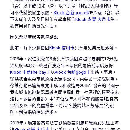
（含）以下或1.3米（含）以下兒童（1名成人限攜1名）等
可不花錢觀賞主展廳，
Klook 台新gogo卡
18周歲（含）以
下未成年人及全日制年夜學本迷信
Klook 永豐 大戶卡
生，
憑有用證件購置先生票。
因免票尺度狀告軌道路況
此前，有不少膠葛因
Klook 信用卡
兒童票免票尺度激發。
2016年，家住東莞的6歲兒童徐某因跨越了規則的1.2米免
票尺度5厘米，終極在按成年人票價的兩倍補票后方得
Klook 中信line pay卡
以
Klook 台新gogo卡
出站，事后，
徐某狀告東莞市軌道路況無限公司。東莞第一法院以為，
徐某行動已違背東莞市成長和改造局2015年發布的《關于
我市城市軌道路況單據有關冷風刺骨，社區裡的積雪還未
熔化。題目的告訴》中“每位成年人可不花錢攜帶1名身高
1.2米及以下的兒童搭車，跨越1名按跨越人數購票”的規
則，判決採納徐某訴求。
2018年，廣東省高院法官劉德敏帶剛滿10歲的女兒往上海
迪
Klook 永豐 大戶卡
士尼游玩，因女兒身高明過1.4米被收