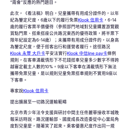
“兩會”反應的熱門題目。
此次，《看法稿》明白，兒童攜帶有用成分證件的，以年
紀為鑒定尺度，6歲以下的履行免票
Klook 信用卡
，6-14
歲的履行客票半價優待（參照部門地域對兒童購置游覽觀
賞點門票、搭乘搭座公共路況東西的優待政策，將半票下
限年紀設定為6-14歲）；未攜帶有用成分證件的，以身高
為鑒定尺度，便于搭客出行和運營者履行。途徑路況
Klook 永豐 大戶卡
平安法實行
Klook 中信line pay卡
條例
規則，在客車滿載情形下不花錢搭車兒童多少數字不得跨
越審定載主人數的10%。9座以下客車在滿載情形下無法
攜帶免票兒童，是以規則兒童免票搭車規則不實用9座以
下客車。
專家說
Klook 信用卡
提出擴展至一切路況運輸範疇
北京市青少年法令支援與研討中間主任佟麗華接收羊城晚
報采訪時說，路況運輸部、國度成長改造委從中心當局角
度對兒童麼，隨著笑了起來。乘客優惠尺度作出同一規