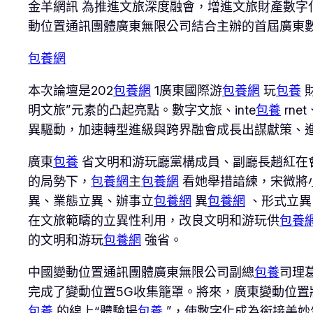
金羊網訊 為推進文旅深度融會，增進文旅財產數字
動位置通訊團體廣東無限公司結合主辦的首屆廣東
包養網
本次論壇是202
包養網
1廣東國際游
包養網
玩
包養
明文旅”元素的凸起亮點。數字文旅、inte
包養
rn
異驅動，加速轉型進級與跨界融會成長出謀獻策、
廣東
包養
省文明和游玩廳黨構成員、副廳長趙紅在
的局勢下，
包養網
主
包養網
看她舉措諳練，宋微將
異、業態立異、辦事立
包養網
異
包養網
、形式立異
在文旅範疇的立異性利用，改良文明和游玩供
包養
的文明和游玩
包養網
強省。
中國變動位置通訊團體廣東無限公司副總
包養
司理
完成了變動位置5G收集籠罩。將來，廣東變動位置
包養
的線上“體驗場
包養
”，使數字化成為銜接美妙