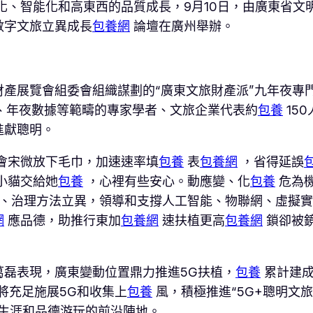
化、智能化和高東西的品質成長，9月10日，由廣東省
數字文旅立異成長
包養網
論壇在廣州舉辦。
財產展覽會組委會組織謀劃的“廣東文旅財產派”九年夜專
et、年夜數據等範疇的專家學者、文旅企業代表約
包養
15
進獻聰明。
會宋微放下毛巾，加速速率填
包養
表
包養網
，省得延誤
小貓交給她
包養
，心裡有些安心。動應變、化
包養
危為
、治理方法立異，領導和支撐人工智能、物聯網、虛擬實際
網
應品德，助推行東加
包養網
速扶植更高
包養網
鎖卻被
葛磊表現，廣東變動位置鼎力推進5G扶植，
包養
累計建成
將充足施展5G和收集上
包養
風，積極推進“5G+聰明文
生涯和品德游玩的前沿陣地。