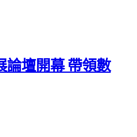
論壇開幕 帶領數