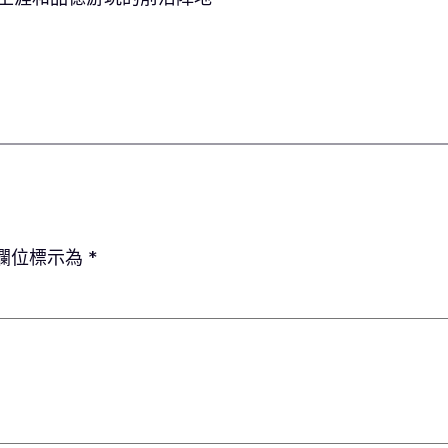
欄位標示為
*