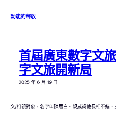
跳
至
動能的釋放
主
要
內
容
首屆廣東數字文旅
字文旅開新局
2025 年 6 月 19 日
文/相親對象，名字叫陳居白。親戚說他長相不錯、