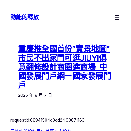
跳
至
動能的釋放
主
要
內
容
重慶推全國首份”實景地圖”
市民不出家門可逛JIUYI俱
意翻修設計商圈進商場_中
國發展門戶網－國家發展門
戶
2025 年 8 月 7 日
requestId:68941504c3cd24.93871163.