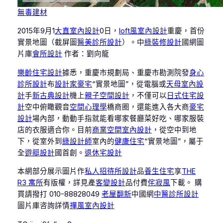
無毒建材
2015年9月1
大直室內設計
0日，
loft風室內設計
重慶，首份
實景地圖（截屏圖
醫美診所設計
）。中
綠裝修設計
國網圖
片庫
會所設計
作者：劉向龍
樂齡住宅設計
據悉，重慶市規劃局、重慶市勘測院發
身心
診所設計
布
設計家豪宅
“實景地圖”，從電腦或
天母室內設
計
手
新古典設計
機上
親子空間設計
，不僅可以
日式住宅設
計
空中俯瞰觀音
空間心理學
橋商圈，還能進入各大商
豪宅
設計
場內部，動動手指就能看哪家餐廳菜好吃、哪家服裝
店的衣服適合你。目前
商業空間室內設計
，從空中到地
下，從室外到
綠設計師
室內的
健康住宅
“實景地圖”，屬于
全
遊艇設計
國首創。
退休宅設計
本網部分展示圖片作
私人招待所設計
品
養生住宅
享
THE
R3 寓所
有版權，詳見產
客變設計
品付費
侘寂風
下載。 購
買請撥打 010-88828049
老屋翻新
中國網
中醫診所設計
圖片庫咨詢詳情
禪風室內設計