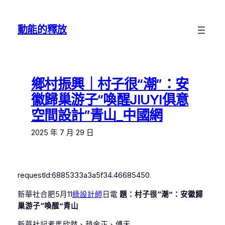
跳
至
動能的釋放
主
要
內
容
鄉村振興｜村子很“潮”：安
徽歸巢游子“喚醒JIUYI俱意
空間設計”青山_中國網
2025 年 7 月 29 日
requestId:6885333a3a5f34.46685450.
新華社合肥5月11
綠設計師
日電
題：村子很“潮”：安徽歸
巢游子“喚醒”青山
新華社記者馬欣然、趙金正、傅天