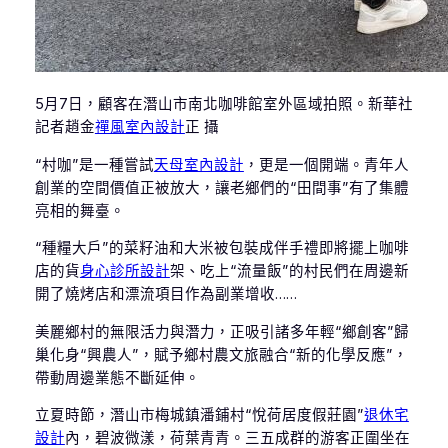
5月7日，顧客在潛山市南北咖啡館室外區域拍照。新華社
記者趙金
禪風室內設計
正 攝
“村咖”是一種嘗試
天母室內設計
，更是一個開端。青年人
創業的空間價值正被放大，讓老鄉們的“田間事”有了集體
亮相的舞臺。
“種糧大戶”的菜籽油和大米被包裝成伴手禮即將擺上咖啡
店的貨
身心診所設計
架、吃上“流量飯”的村民們在周邊新
開了燒烤店和漂流項目作為副業增收……
美麗鄉村的無限活力與潛力，正吸引諸多年輕“鄉創客”歸
巢化身“興農人”，賦予鄉村農文旅融合“新的化學反應”，
帶動周邊業態不斷延伸。
立夏時節，潛山市梅城鎮潘鋪村“悅荷居度假莊園”
退休宅
設計
內，碧波微漾，荷葉青青。三五成群的游客正圍坐在