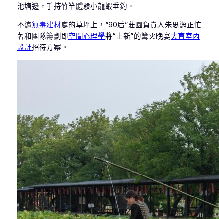
池塘邊，手持竹竿體驗小龍蝦垂釣。
不遠
無毒建材
處的草坪上，“90后”莊園負責人朱思逸正忙
著和團隊籌劃即
空間心理學
將“上新”的篝火晚宴
大直室內
設計
招待方案。