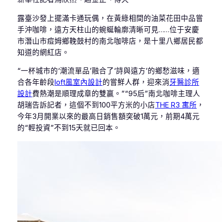
露臺沙發上擺滿卡通玩偶，在黃綠相間的油菜花田中品嘗
手沖咖啡，遠方天柱山的蜿蜒輪廓清晰可見……位于安慶
市潛山市痘姆鄉鞔鼓村的南北咖啡店，是十里八鄉居民都
知道的網紅店。
“一杯城市的‘潮流單品’融合了‘詩與遠方’的鄉愁滋味，適
合各年齡段
loft風室內設計
的嘗鮮人群，迎來消
牙醫診所
設計
費熱潮是順理成章的雙贏。”“95后”南北咖啡主理人
胡瑞告訴記者，這個不到100平方米的小店
THE R3 寓所
，
今年3月開業以來的最高日銷售額突破1萬元，前期4萬元
的“輕投資”不到15天就已回本。