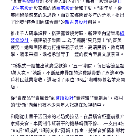
“其實
客變設計
許多年輕人的內心里，都有一股想要建
日
式住宅設計
設家鄉的熱
豪宅設計
情和干勁。”兩年前，從
英國留學歸來的朱思逸，面對家鄉閑置多年的荒地，提出
了開發“特色田園綜合體”的
新古典設計
創意。
推出千人研學課程、搭建露營燒烤區、新建室內游樂場
綠
裝修設計
、擴建親子樂園……為了擺脫“只見青山”的審美
疲勞，她和團隊聚力打造集親子娛樂、高端民宿、教育研
學、蔬果采摘、婚禮承辦等于一體的復合型農文旅景區。
“新模式一經推出就廣受歡迎，‘五一’期間，每日客流量超
1萬人次。”她說，不斷延伸疊加的消費鏈帶動了周邊40多
戶村民就業增收，還吸引了兩位“95后”咖啡師慕名前來開
店。
從“賣產品”“賣風景”到
會所設計
“賣體驗”“賣創意”，鄉村
的“新新”向榮也被不少青年人記錄在短視頻中。
和剛從山里干活回來的老奶奶拉話、在展銷會柜臺前推介
家鄉美食、車間制作紅薯干的機器轉個不停……一支由4名
“95后”組成的“想開文化”剪輯工作室，將鄉音鄉情和鄉村