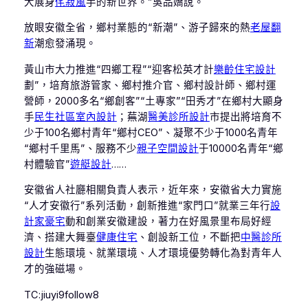
大展身
侘寂風
手的新世界。”吳品嬌說。
放眼安徽全省，鄉村業態的“新潮”、游子歸來的熱
老屋翻
新
潮愈發涌現。
黃山市大力推進“四鄉工程”“迎客松英才計
樂齡住宅設計
劃”，培育旅游管家、鄉村推介官、鄉村設計師、鄉村運
營師，2000多名“鄉創客”“土專家”“田秀才”在鄉村大顯身
手
民生社區室內設計
；蕪湖
醫美診所設計
市提出將培育不
少于100名鄉村青年“鄉村CEO”、凝聚不少于1000名青年
“鄉村千里馬”、服務不少
親子空間設計
于10000名青年“鄉
村體驗官”
遊艇設計
……
安徽省人社廳相關負責人表示，近年來，安徽省大力實施
“人才安徽行”系列活動，創新推進“家門口”就業三年行
設
計家豪宅
動和創業安徽建設，著力在好風景里布局好經
濟、搭建大舞臺
健康住宅
、創設新工位，不斷把
中醫診所
設計
生態環境、就業環境、人才環境優勢轉化為對青年人
才的強磁場。
TC:jiuyi9follow8