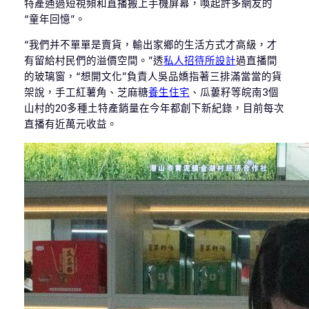
特產通過短視頻和直播搬上手機屏幕，喚起許多網友的
“童年回憶”。
“我們并不單單是賣貨，輸出家鄉的生活方式才高級，才
有留給村民們的溢價空間。”透
私人招待所設計
過直播間
的玻璃窗，“想開文化”負責人吳品嬌指著三排滿當當的貨
架說，手工紅薯角、芝麻糖
養生住宅
、瓜蔞籽等皖南3個
山村的20多種土特產銷量在今年都創下新紀錄，目前每次
直播有近萬元收益。