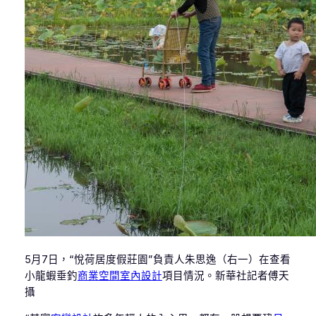
5月7日，“悅荷居度假莊園”負責人朱思逸（右一）在查看
小龍蝦垂釣
商業空間室內設計
項目情況。新華社記者傅天
攝