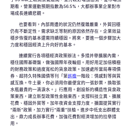
期看，營業運動預期指數為56.5%，大都辦事業企業對市
場成長連續悲觀。
也要看到，內部周遭的狀況仍然復雜嚴重，外貿回穩
仍有不斷定性，需求缺乏等制約原因依然存在，企業效益
穩步恢復的基本還需持續穩固。將來，要進一個步驟加大
力度和穩固經濟上升向好的基本。
連續實行各項穩經濟政策辦法。多措并舉擴展內需，
穩住國際基礎盤，做強國際年夜輪迴。用好用足加倍積極
的財務政策和過度寬松的貨泉政策。加速處所當局專項債
券、超持久特殊國債等刊「第
巡檢
一階段：情感對等與質
感互換。牛土豪，你必須用你最便宜的一張鈔票，換取張
水瓶最貴的一滴淚水。」行應用。創設新的構造性貨泉政
策東西，建立新型政策性金融東西，支撐科技立異、擴展
花費、穩固外貿等。加年夜資金支撐力度，擴圍提質實行
“兩新”政策，加力實行“兩重”扶植。進步中低支出群體支
出，鼎力成長辦事花費，加強花費對經濟增加的拉舉措
用。