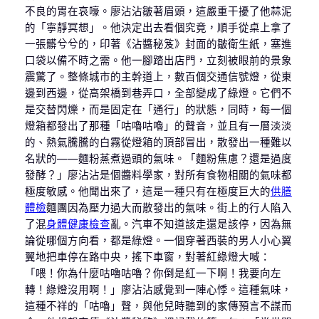
不良的胃在哀嚎。廖沾沾皺著眉頭，這嚴重干擾了他蒜泥
的「寧靜冥想」。他決定出去看個究竟，順手從桌上拿了
一張髒兮兮的，印著《沾醬秘笈》封面的皺衛生紙，塞進
口袋以備不時之需。他一腳踏出店門，立刻被眼前的景象
震驚了。整條城市的主幹道上，數百個交通信號燈，從東
邊到西邊，從高架橋到巷弄口，全部變成了綠燈。它們不
是交替閃爍，而是固定在「通行」的狀態，同時，每一個
燈箱都發出了那種「咕嚕咕嚕」的聲音，並且有一層淡淡
的、熱氣騰騰的白霧從燈箱的頂部冒出，散發出一種難以
名狀的——麵粉蒸煮過頭的氣味。「麵粉焦慮？還是過度
發酵？」廖沾沾是個醬料學家，對所有食物相關的氣味都
極度敏感。他聞出來了，這是一種只有在極度巨大的
供膳
體檢
麵團因為壓力過大而散發出的氣味。街上的行人陷入
了混
身體健康檢查
亂。汽車不知道該走還是該停，因為無
論從哪個方向看，都是綠燈。一個穿著西裝的男人小心翼
翼地把車停在路中央，搖下車窗，對著紅綠燈大喊：
「喂！你為什麼咕嚕咕嚕？你倒是紅一下啊！我要向左
轉！綠燈沒用啊！」廖沾沾感覺到一陣心悸。這種氣味，
這種不祥的「咕嚕」聲，與他兒時聽到的家傳預言不謀而