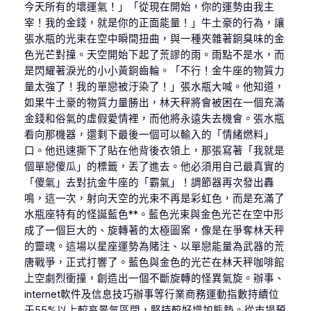
今天所有的壞運氣！」「從現在開始，你的運勢由我主
宰！我的金錢，就是你的正面能量！」牛土豪的行為，讓
張水瓶的光束在空中瞬間扭曲，與一種夾雜著銅臭味的金
色光芒對撞。天空開始下起了荒謬的雨。雨點不是水，而
是閃耀著淚光的小小黃銅齒輪。「不行！金牛座的物質力
量太強了！我的單戀被汙染了！」張水瓶大喊。他知道，
如果牛土豪的物質力量勝出，林天秤將會被困在一個充滿
金錢和俗氣的虛假愛情裡，而他將永遠失去機會。張水瓶
看向那機器，還剩下最後一個可以輸入的「情緒燃料」
口。他迅速撕下了貼在他背後衣領上，那張寫著「我就是
個單戀傻瓜」的標籤，丟了進去。他必須用自己最真實的
「傻氣」去對抗金牛座的「霸氣」！調節器再次發出轟
鳴，這一次，射向天空的光束不再是彩虹色，而是充滿了
水瓶座特有的怪誕藍色**。藍色光束與金色光芒在空中形
成了一個巨大的、旋轉著的太極圖案，像是在爭奪林天秤
的靈魂。這場以星座運勢為賭注、以單戀能量為武器的荒
唐戰爭，正式打響了。藍色與金色的光芒在林天秤咖啡館
上空劇烈衝撞，創造出一個不斷旋轉的怪異氣旋。辦事、
internet軟件及信息技巧辦事等行業商務運動指數持續位
于55%以上較高景氣區間，堅持較好增加態勢。從市場預