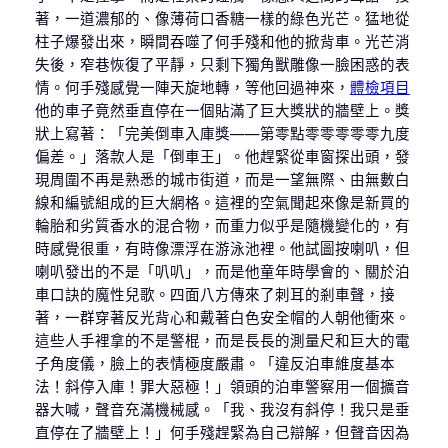
著，一道濃郁的、像薄荷口香糖一樣的綠色光芒。猛地從
柱子爆發出來，瞬間吞噬了何手殘和他的掀背車。光芒消
失後，窄巷恢復了平靜，只剩下獨角獸雕像一臉困惑的表
情。何手殘感覺一陣天旋地轉，等他回過神來，
體檢項目
他的車子竟然垂直停在一個貼滿了巨大獎狀的牆壁上。獎
狀上寫著：「完美倒車入庫獎——第零點零零零零零九度
偏差。」落款人是「倒車王」。他趕緊從車窗探出頭，發
現周圍不再是熟悉的城市街道，而是一望無際、由無數白
線和編號組成的巨大網格。這裡的空氣聞起來像是新買的
輪胎和劣質香水的混合物，而重力似乎是隨機變化的，有
時感覺很重，有時像漂浮在游泳池裡。他試圖按喇叭，但
喇叭發出的不是「叭叭」，而是他童年時學會的、關於泊
車口訣的魔性兒歌。四面八方傳來了刺耳的剎車聲，接
著，一群穿著反光背心和戴著白色安全帽的人朝他衝來。
這些人手裡拿的不是警棍，而是長長的測量尺和巨大的電
子角度儀，臉上的表情極度嚴肅。「違反泊車維度基本
法！斜停入庫！罪大惡極！」領頭的泊車警察用一個擴音
器大喊，聲音充滿機械感。「我、我沒有斜停！我只是垂
直停在了牆壁上！」何手殘趕緊為自己辯解，但聲音因為