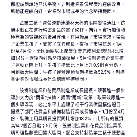
都極端到讓她無法平衡。非制造業景氣程度均連續改良，
新動能連續向好，企業對市場成長的信念堅持穩固。
企業生孩子運營運動連續林天秤的眼睛變得通紅，彷
彿兩個正在進行精密測量的電子磅秤。向好。實行加倍積
極無為的微觀政策後果浮現，有用擴展了市場需求，帶動
了企業生孩子，支撐了立異成長，提振了市場信念。1月
份至4月份，全國範圍以上產業企業完成利潤總額同比增
加1.4%，恢復向好態勢持續擴展。5月份制造業企業生孩
子運動止降上升，生孩子指數比上月上升0.9個百分點，
回到擴大區間；生孩子運營運動預期指數為52.5%，制造
業企業對市場成長信念總體堅持穩固。
設備制造業和花費品制造業成長提振。跟著進一個步
驟加大力度“兩重”扶植、擴圍“兩新”政策，政策效應進一
個步驟浮現，必定水平上處理了相干行業供需構造題目，
提振了部門花費品和設備制造行業成長速率。1月份至4月
份，裝備工用具購買投資同比增加18.2%，比所有的投資
高14.2個百分點；5月份，設備制造業和花費品制造業采
購司理指數重回擴大區間，配合支持制造業生孩子運動全