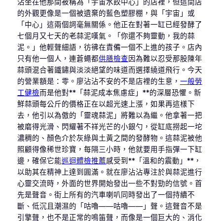
沾坐在他那間被稱為「宇宙水餃中心」的店裡，但這間店
的外觀更像是一個被遺棄的藍色塑膠棚，與「宇宙」或
「中心」這兩個詞毫無關係。他正在對著一缸已經發酵了
七個月又七天的老蒜泥嘆氣。「你還不夠靈動，我的蒜
泥。」他輕聲細語，彷彿在責備一個不上進的孩子。店內
只有他一個人，連蒼蠅都
供膳檢查
因為難以忍受那股陳年
蒜頭混合著鐵鏽與淡淡絕望的味道而選擇繞道飛行。今天
的營業額是：零。廖沾沾不安的不是店裡的生意，
一般勞
工健檢
而是他對**「蒜泥成本焦慮症」**的深層恐懼。新
鮮蒜頭每公斤的價格正在以超光速上漲，如果再這樣下
去，他引以為傲的「靈魂蒜泥」將難以為繼。他拿著一把
被磨得光滑、閃耀著不祥光芒的小銀勺，從缸底撈起一坨
濃稠的、顏色介於灰綠與土黃之間的發酵物。這蒜泥被他
照顧得像稀世珍寶，每隔三小時，他就要用手指彈一下缸
邊，確保它能
巡迴體檢推薦
感受到**「溫和的震動」**，
以助其在精神上達到圓滿。就在廖沾沾專注於與蒜泥進行
心靈交流時，外面的世界開始發出一些不對勁的信號。首
先是聲音。街上所有的汽車喇叭同時發出了一個持續不
斷、低沉且潮濕的「咕嚕——咕嚕——」聲。這聲音不是
引擎聲，也不是正常的鳴笛聲，而像是一個巨大的、消化