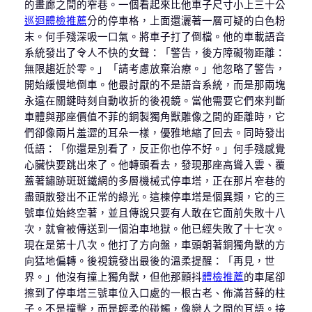
的畫廊之間的窄巷。一個看起來比他車子尺寸小上三十公
巡迴體檢推薦
分的停車格，上面還灑著一層可疑的白色粉
末。何手殘深吸一口氣。將車子打了倒檔。他的車載語音
系統發出了令人不快的女聲：「警告，後方障礙物距離：
無限趨近於零。」「請考慮放棄治療。」他忽略了警告，
開始緩慢地倒車。他最討厭的不是語音系統，而是那兩塊
永遠在關鍵時刻自動收折的後視鏡。當他需要它們來判斷
車體與那座價值不菲的銅製獨角獸雕像之間的距離時，它
們卻像兩片羞澀的耳朵一樣，優雅地縮了回去。同時發出
低語：「你還是別看了，反正你也停不好。」何手殘感覺
心臟快要跳出來了。他轉頭看去，發現那座高聳入雲、覆
蓋著鏽跡斑斑鐵網的多層機械式停車塔，正在那片窄巷的
盡頭散發出不正常的綠光。這棟停車塔是個異類，它的三
號車位始終空著，並且傳說只要有人敢在它面前失敗十八
次，就會被傳送到一個泊車地獄。他已經失敗了十七次。
現在是第十八次。他打了方向盤，車頭朝著銅獨角獸的方
向猛地偏轉。後視鏡發出最後的溫柔提醒：「再見，世
界。」他沒有撞上獨角獸，但他那顫抖
體檢推薦
的車尾卻
擦到了停車塔三號車位入口處的一根古老、佈滿苔蘚的柱
子。不是撞擊，而是輕柔的碰觸，像戀人之間的耳語。接