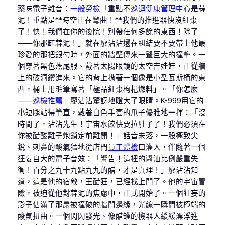
藥味電子雜音：
一般勞檢
「重點不
巡迴健康管理中心
是蒜
泥！重點是**時空正在彎曲！**我們的推進器快沒紅棗
了！快！我們在你的後院！別帶任何多餘的東西！除了
——你那缸蒜泥！」就在廖沾沾還在糾結要不要帶上他最
珍愛的那把銀勺時，外面的牆壁傳來一聲巨大的撞擊。一
個穿著黑色燕尾服、戴著太陽眼鏡的太空吉娃娃，正從牆
上的破洞鑽進來。它的背上揹著一個像是小型瓦斯桶的東
西，桶上用毛筆寫著「極品紅棗枸杞燃料」。「你怎麼
——
巡檢推薦
」廖沾沾驚訝地瞪大了眼睛。K-999用它的
小短腿站得筆直，戴著白色手套的爪子優雅地一揮：「沒
時間了，沾沾先生！宇宙水餃快要拉肚子了！我們必須在
你被醋酸離子炮鎖定前離開！」話音未落，一股極致尖
銳、刺鼻的酸氣猛地從店門
員工體檢
口灌入，伴隨著一個
狂妄自大的電子音效：「警告！這裡的醬油比例嚴重失
衡！百分之九十九點九九的醋，才是真理！」廖沾沾知
道，這是他的宿敵，王醋狂，已經找上門了。他的宇宙冒
險，被迫從他對蒜泥的焦慮中，正式開始了。一個狂妄的
影子佔滿了那扇被撞破的牆門邊緣，光線一瞬間被極端的
酸氣扭曲。一個閃閃發光、像醋罐的機器人緩緩漂浮進