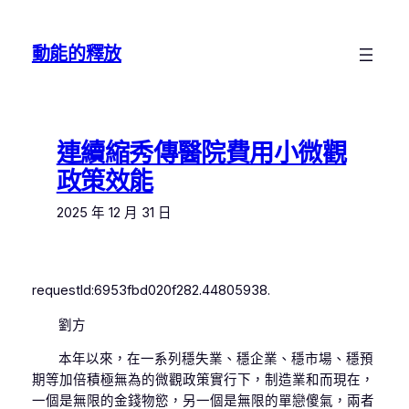
跳
至
動能的釋放
主
要
內
容
連續縮秀傳醫院費用小微觀
政策效能
2025 年 12 月 31 日
requestId:6953fbd020f282.44805938.
劉方
本年以來，在一系列穩失業、穩企業、穩市場、穩預
期等加倍積極無為的微觀政策實行下，制造業和而現在，
一個是無限的金錢物慾，另一個是無限的單戀傻氣，兩者