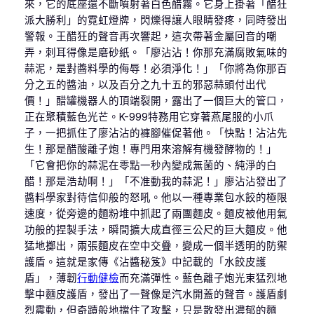
來，它的底座還不斷噴射著白色醋霧。它身上掛著「醋狂
派大勝利」的霓虹燈牌，閃爍得讓人眼睛發疼，同時發出
警報。王醋狂的聲音再次響起，這次帶著金屬回音的嘲
弄，刺耳得像是磨砂紙。「廖沾沾！你那充滿腐敗氣味的
蒜泥，是對醬料學的侮辱！必須淨化！」「你將為你那百
分之五的醬油，以及百分之九十五的邪惡蒜頭付出代
價！」醋罐機器人的頂端裂開，露出了一個巨大的管口，
正在聚積藍色光芒。K-999特務用它穿著燕尾服的小爪
子，一把抓住了廖沾沾的褲腳催促著他。「快點！沾沾先
生！那是醋酸離子炮！專門用來溶解有機發酵物的！」
「它會把你的蒜泥在零點一秒內變成無菌的、純淨的白
醋！那是浩劫啊！」「不准動我的蒜泥！」廖沾沾發出了
醬料學家對待信仰般的怒吼。他以一種專業包水餃的極限
速度，從旁邊的麵粉堆中抓起了兩團麵皮。麵皮被他用氣
功般的捏製手法，瞬間擴大成直徑三公尺的巨大麵皮。他
猛地擲出，兩張麵皮在空中交疊，變成一個半透明的防禦
護盾。這就是家傳《沾醬秘笈》中記載的「水餃皮護
盾」，薄韌
行動健檢
而充滿彈性。藍色離子炮光束猛烈地
擊中麵皮護盾，發出了一聲像是汽水開蓋的聲音。護盾劇
烈震動，但奇蹟般地擋住了攻擊，只是散發出濃郁的麵