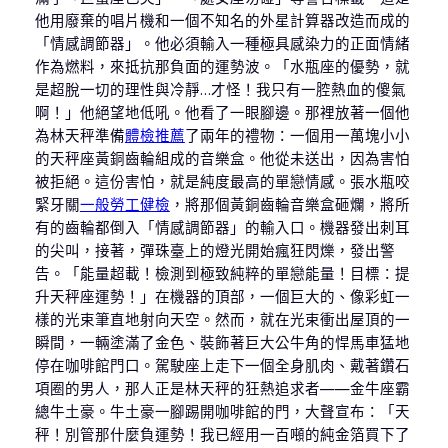
他用廢棄的唱片機和一個不知名的外星計算器改造而成的
「情感調節器」。他必須輸入一種極具感染力的正面情緒
作為燃料，來抵抗那負面的運勢波。「水瓶座的優勢，就
是超脫一切的理性與冷靜…才怪！我只有一腔熱血的傻氣
啊！」他絕望地低吼。他看了一眼腳邊。那裡放著一個他
為林天秤準備
體檢推薦
了兩年的禮物：一個用一萬塊小小
的天秤座黃銅齒輪組成的音樂盒。他從未送出，因為害怕
被拒絕。這份害怕，就是純度最高的單戀情感。張水瓶咬
緊牙關
一般勞工健檢
，將那個黃銅齒輪音樂盒砸爛，將所
有的齒輪都倒入「情感調節器」的輸入口。機器發出刺耳
的尖叫，接著，彈珠臺上的燈光開始瘋狂閃爍，發出警
告。「能量超載！檢測到極致純粹的單戀能量！目標：提
升天秤座運勢！」在機器的頂部，一個巨大的、像彩虹一
樣的光束筆直地射向天空。然而，就在光束衝出屋頂的一
瞬間，一輛塗滿了金色、裝飾著巨大公牛角的悍馬車猛地
停在咖啡館門口。駕駛座上走下一個全身肌肉、戴著鑽石
項圈的男人，那人正是林天秤的狂熱追求者——金牛座霸
總牛土豪。牛土豪一腳踢開咖啡館的門，大聲宣布：「天
秤！別管那什麼負運勢！我已經用一百噸的純金箔買下了