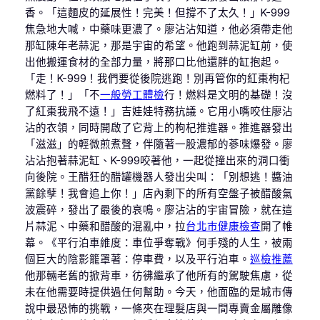
香。「這麵皮的延展性！完美！但撐不了太久！」K-999
焦急地大喊，中藥味更濃了。廖沾沾知道，他必須帶走他
那缸陳年老蒜泥，那是宇宙的希望。他跑到蒜泥缸前，使
出他搬運食材的全部力量，將那口比他還胖的缸抱起。
「走！K-999！我們要從後院逃跑！別再管你的紅棗枸杞
燃料了！」「不
一般勞工體檢
行！燃料是文明的基礎！沒
了紅棗我飛不遠！」吉娃娃特務抗議。它用小嘴咬住廖沾
沾的衣領，同時開啟了它背上的枸杞推進器。推進器發出
「滋滋」的輕微煎煮聲，伴隨著一股濃郁的蔘味爆發。廖
沾沾抱著蒜泥缸、K-999咬著他，一起從撞出來的洞口衝
向後院。王醋狂的醋罐機器人發出尖叫：「別想逃！醬油
黨餘孽！我會追上你！」店內剩下的所有空盤子被醋酸氣
波震碎，發出了最後的哀鳴。廖沾沾的宇宙冒險，就在這
片蒜泥、中藥和醋酸的混亂中，拉
台北巿健康檢查
開了帷
幕。《平行泊車維度：車位爭奪戰》何手殘的人生，被兩
個巨大的陰影籠罩著：停車費，以及平行泊車。
巡檢推薦
他那輛老舊的掀背車，彷彿繼承了他所有的駕駛焦慮，從
未在他需要時提供過任何幫助。今天，他面臨的是城市傳
說中最恐怖的挑戰，一條夾在理髮店與一間專賣金屬雕像