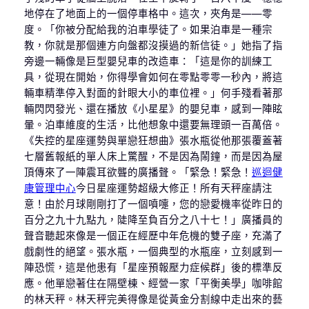
地停在了地面上的一個停車格中。這次，夾角是——零
度。「你被分配給我的泊車學徒了。如果泊車是一種宗
教，你就是那個連方向盤都沒摸過的新信徒。」她指了指
旁邊一輛像是巨型嬰兒車的改造車：「這是你的訓練工
具，從現在開始，你得學會如何在零點零零一秒內，將這
輛車精準停入對面的針眼大小的車位裡。」何手殘看著那
輛閃閃發光、還在播放《小星星》的嬰兒車，感到一陣眩
暈。泊車維度的生活，比他想象中還要無理頭一百萬倍。
《失控的星座運勢與單戀狂想曲》張水瓶從他那張覆蓋著
七層舊報紙的單人床上驚醒，不是因為鬧鐘，而是因為屋
頂傳來了一陣震耳欲聾的廣播聲。「緊急！緊急！
巡迴健
康管理中心
今日星座運勢超級大修正！所有天秤座請注
意！由於月球剛剛打了一個噴嚏，您的戀愛機率從昨日的
百分之九十九點九，陡降至負百分之八十七！」廣播員的
聲音聽起來像是一個正在經歷中年危機的雙子座，充滿了
戲劇性的絕望。張水瓶，一個典型的水瓶座，立刻感到一
陣恐慌，這是他患有「星座預報壓力症候群」後的標準反
應。他單戀著住在隔壁棟、經營一家「平衡美學」咖啡館
的林天秤。林天秤完美得像是從黃金分割線中走出來的藝