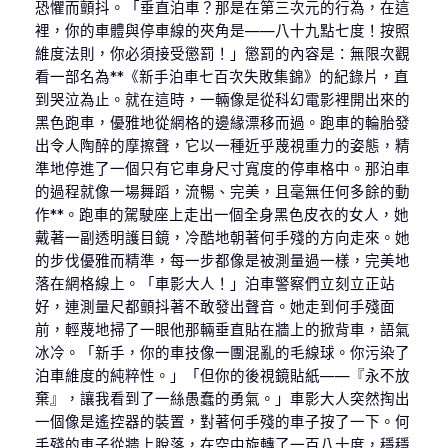
恐懼而顫抖。「垂直泊車？那是在第三次元的行為，在這
裡，你的車體與停車線的夾角是——八十九點七度！按照
維度法則，你必須接受懲罰！」懲罰的內容是：無限次觀
看一部名為**《新手泊車七百次失敗集錦》的紀錄片，直
到哭泣為止。就在這時，一輛像是從科幻電影裡開出來的
黑色跑車，優雅地從網格的邊緣漂移而過。跑車的輪胎發
出令人陶醉的摩擦聲，它以一種近乎蔑視重力的姿態，精
準地停進了一個只有它車身尺寸寬度的停車格中。那泊車
的過程就像一場舞蹈，流暢、完美，且毫無任何多餘的動
作**。跑車的駕駛座上走出一個全身黑色皮衣的女人，她
戴著一副透明護目鏡，冷酷地朝著何手殘的方向走來。她
的步伐優雅而精準，每一步都像是被測量過一樣，完美地
落在網格線上。「車影大人！」泊車警察們立刻立正站
好，連測量尺都顫抖著不敢發出聲音。她走到何手殘面
前，輕蔑地掃了一眼他那輛垂直貼在牆上的掀背車，語氣
冰冷。「新手，你的車技像一團混亂的毛線球。你污染了
泊車維度的純粹性。」「但你的後視鏡貼紙——『永不放
棄』，讓我看到了一絲愚蠢的勇氣。」車影大人突然掏出
一個像是遙控器的裝置，對著何手殘的車子按了一下。何
手殘的車子從牆上脫落，在空中旋轉了一百八十度，穩穩