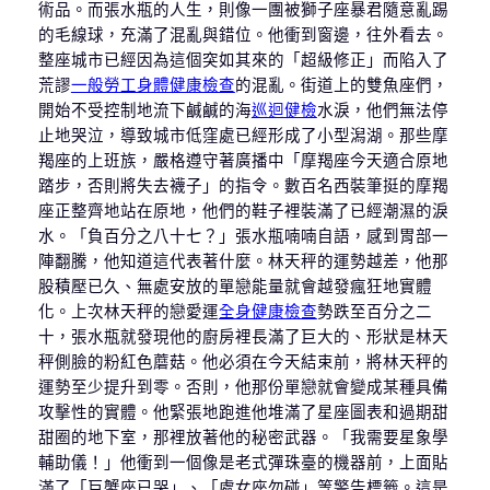
術品。而張水瓶的人生，則像一團被獅子座暴君隨意亂踢
的毛線球，充滿了混亂與錯位。他衝到窗邊，往外看去。
整座城市已經因為這個突如其來的「超級修正」而陷入了
荒謬
一般勞工身體健康檢查
的混亂。街道上的雙魚座們，
開始不受控制地流下鹹鹹的海
巡迴健檢
水淚，他們無法停
止地哭泣，導致城市低窪處已經形成了小型潟湖。那些摩
羯座的上班族，嚴格遵守著廣播中「摩羯座今天適合原地
踏步，否則將失去襪子」的指令。數百名西裝筆挺的摩羯
座正整齊地站在原地，他們的鞋子裡裝滿了已經潮濕的淚
水。「負百分之八十七？」張水瓶喃喃自語，感到胃部一
陣翻騰，他知道這代表著什麼。林天秤的運勢越差，他那
股積壓已久、無處安放的單戀能量就會越發瘋狂地實體
化。上次林天秤的戀愛運
全身健康檢查
勢跌至百分之二
十，張水瓶就發現他的廚房裡長滿了巨大的、形狀是林天
秤側臉的粉紅色蘑菇。他必須在今天結束前，將林天秤的
運勢至少提升到零。否則，他那份單戀就會變成某種具備
攻擊性的實體。他緊張地跑進他堆滿了星座圖表和過期甜
甜圈的地下室，那裡放著他的秘密武器。「我需要星象學
輔助儀！」他衝到一個像是老式彈珠臺的機器前，上面貼
滿了「巨蟹座已哭」、「處女座勿碰」等警告標籤。這是