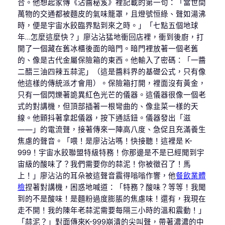
合。他想起家傳《沾醬秘笈》裡記載的第一句：「當世間
萬物的交通都被麵皮的氣味籠罩，且燈號恒綠、聲如湯沸
時，便是宇宙水餃臨界點到來之時。」「七點五個地球
年…怎麼這麼快？」廖沾沾猛地衝回店裡，衝到後廚，打
開了一個藏在舊冰櫃後面的暗門。暗門裡放著一個老舊
的、像是古代金屬保險箱的東西。他輸入了密碼：「一醬
二醋三油四辣五蒜泥」（這是醬料界的基礎公式，只有像
他這樣的傳統派才會用）。保險箱打開，裡面沒有黃金，
只有一個閃爍著詭異紅色光芒的儀器。這儀器很像一個老
式的對講機，但頂部插著一根彎曲的、像韭菜一樣的天
線。他顫抖著拿起儀器，按下通話鈕。儀器發出「滋
——」的電流聲，接著傳來一陣高八度、急促且充滿養生
焦慮的聲音。「喂！是廖沾沾嗎！快接聽！這裡是 K-
999！宇宙水餃聯盟特級特務！你那邊是不是已經聞到宇
宙級的酸味了？我們需要你的蒜泥！你被徵召了！馬
上！」廖沾沾的耳朵被這聲音震得嗡嗡作響，他
餐飲業體
檢
捏著對講機，困惑地喊道：「特務？酸味？等等！我聞
到的不是酸味！是麵粉過度膨脹的焦慮味！還有，我現在
走不開！我的陳年老蒜泥需要每隔三小時的溫和震動！」
「蒜泥？」對面傳來K-999崩潰的尖叫聲，帶著濃濃的中