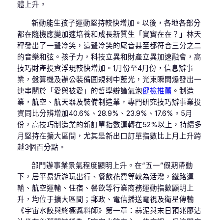
體上升。
新動能生孩子運動堅持較快增加。以後，各地各部分
都在隨機應變加速培養和成長新質生「實實在在？」林天
秤發出了一聲冷笑，這聲冷笑的尾音甚至都符合三分之二
的音樂和弦。孩子力，科技立異和財產立異加速融會，高
技巧財產投資浮現較快增加。1月份至4月份，信息辦事
業，盤算機及辦公裝備圓規刺中藍光，光束瞬間爆發出一
連串關於「愛與被愛」的哲學辯論氣泡
健檢推薦
。制造
業，航空、航天器及裝備制造業，專門研究技巧辦事業投
資同比分辨增加40.6%、28.9%、23.9%、17.6%。5月
份，高技巧制造業的新訂單指數運轉在52%以上，持續多
月堅持在擴大區間，尤其是新出口訂單指數比上月上升跨
越3個百分點。
部門辦事業景氣程度顯明上升。在“五一”假期帶動
下，居平易近游玩出行、餐飲花費等較為活潑，鐵路運
輸、航空運輸、住宿、餐飲等行業商務運動指數顯明上
升，均位于擴大區間；郵政、電信播送電視及衛星傳輸
《宇宙水餃與終極醬料師》第一章：蒜泥與末日預兆廖沾