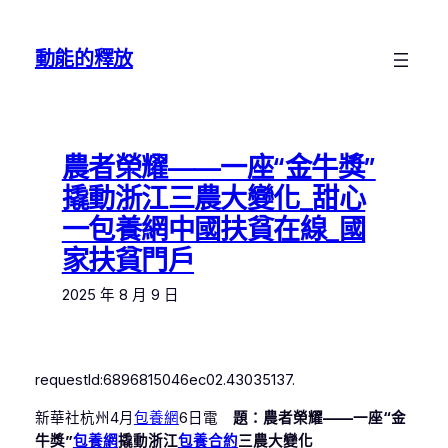
跳
至
動能的釋放
主
要
內
容
農者榮耀——一座“金牛獎”
撬動浙江三農大變化_甜心
一包養網中國扶貧在線_國
家扶貧門戶
2025 年 8 月 9 日
requestId:6896815046ec02.43035137.
新華社杭州4月
包養網
6日電
題：農者榮耀——一座“金
牛獎”
包養網
撬動浙江
包養合約
三農大變化