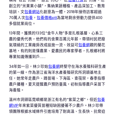
創立的“米果果小鎮”，集納果蔬種植、產品深加工、教育
培訓、文
包養網站
化創意為一體，2018年接待訪客超過
70萬人次
包養
，
包養價格ptt
為當地剩余勞動力提供400
多個就業崗位。
13年間，獲獎的133位“金牛人物”多是扎根基層、心系三
農的優秀代表，他們有的舍棄百萬元年薪，帶領村民把廢
氣環繞的工業廠房改成設施一流、效益可
包養網
觀的蘭花
基地，有的則是懂農業、愛農民的專家學者，扎根鄉村將
專業知識傳播到戶……
34年如一日，林少珍始
包養網
終堅守在海水養殖科研生產
的第一線。作為浙江省海洋水產養殖研究所洞頭基地主
任，她常年走農戶、蹲苗場、下海區、查筏架，春季指導
農戶播種，夏天提醒農戶預防臺風，初秋指導農戶采苗下
海養殖。
溫州市洞頭區霓嶼鄉是浙江有名的“紫菜之鄉”，但近
包養
網VIP
年來紫菜優質苗種短缺困擾著不少農戶。林少珍帶
領團隊根據水域條件引進培育了耐高溫、生長快、抗脅迫