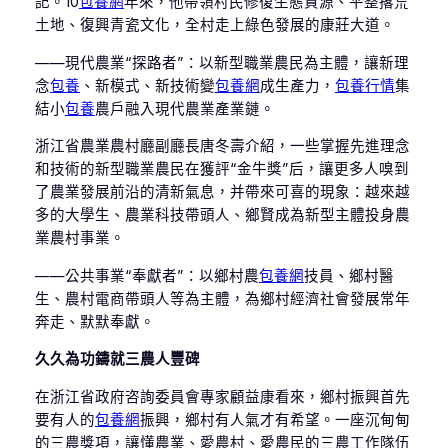
記。10
包養網
年來，他帶領村民修復生態資源、平整撂荒
土地、復興青瓷文化，全村走上綠色發展的康莊大道。
——現代農業“探路者”：以新型職業農民為主體，讓新理
念
包養
、新模式、新技術變
包養網
成生產力，
包養行情
集
結小
包養
農戶融入現代農業產業鏈。
浙江省農業農村廳副廳長唐冬壽介紹，一些掌握先進理念
和技術的新型職業農民在獲評“金牛獎”后，讓更多人嗅到
了農業發展前沿的清新氣息，并帶來可喜的現象：越來越
多的大學生、農業科技帶頭人、鄉賢成為新型主體投身農
業農村事業。
——公共事業“奉獻者”：以鄉村農
包養網
技員、鄉村醫
生、農村電商帶頭人等為主體，為鄉村經濟社會發展常年
奔走、默默奉獻。
久久為功鑄就三農人豐碑
在浙江省政府咨詢委員會專家顧益康看來，鄉村振興首先
要有人的
包養網
振興，鄉村有人氣才有希望。一座沉甸甸
的三農獎項，讓懂農業、愛農村、愛農民的三農工作隊伍