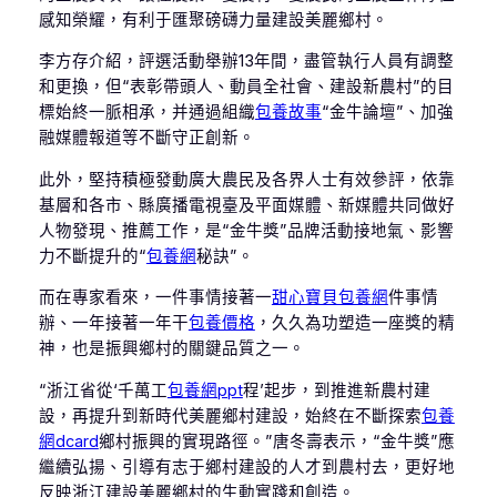
感知榮耀，有利于匯聚磅礴力量建設美麗鄉村。
李方存介紹，評選活動舉辦13年間，盡管執行人員有調整
和更換，但“表彰帶頭人、動員全社會、建設新農村”的目
標始終一脈相承，并通過組織
包養故事
“金牛論壇”、加強
融媒體報道等不斷守正創新。
此外，堅持積極發動廣大農民及各界人士有效參評，依靠
基層和各市、縣廣播電視臺及平面媒體、新媒體共同做好
人物發現、推薦工作，是“金牛獎”品牌活動接地氣、影響
力不斷提升的“
包養網
秘訣”。
而在專家看來，一件事情接著一
甜心寶貝包養網
件事情
辦、一年接著一年干
包養價格
，久久為功塑造一座獎的精
神，也是振興鄉村的關鍵品質之一。
“浙江省從‘千萬工
包養網ppt
程’起步，到推進新農村建
設，再提升到新時代美麗鄉村建設，始終在不斷探索
包養
網dcard
鄉村振興的實現路徑。”唐冬壽表示，“金牛獎”應
繼續弘揚、引導有志于鄉村建設的人才到農村去，更好地
反映浙江建設美麗鄉村的生動實踐和創造。