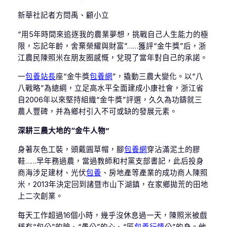
新華社記者方問禹、顧小立
“用5年時間來追逐我的農業夢想，挑戰自己人生能力的極
限，忘記年齡，舍棄榮耀與財富”……獲評“金牛獎”后，浙
江農民陳照米在朋友圈感慨，兌現了當年對自己的承諾。
一
包養站長
座“金牛獎
包養網
”，撬動三農大變化。以“八
八戰略”為總綱，立足高水平全面建成小康社會，浙江省
自2006年以來堅持組織“金牛獎”評選，久久為功鑄就三
農人豐碑，并為鄉村引入不可或缺的發展元素。
深耕三農大地的“金牛人物”
身著灰色工裝，頭戴圓草帽，腳
包養網
穿沾滿泥土的膠
鞋……早年務過農，當過教師和村黨支部書記，此后投身
商海涉足建材、光伏
包養
、房地產等產業的成功商人陳照
米，2013年決定回到諸暨市山下湖鎮，在家鄉拋荒的田地
上二次創業。
每天工作超過16個小時，幾乎沒休息過一天，陳照米被戲
稱有“包公”的臉、“愚公”的心、“匠
包養行情
公”的身。他