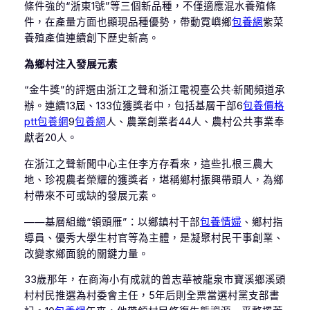
條件強的“浙東1號”等三個新品種，不僅適應混水養殖條
件，在產量方面也顯現品種優勢，帶動霓嶼鄉
包養網
紫菜
養殖產值連續創下歷史新高。
為鄉村注入發展元素
“金牛獎”的評選由浙江之聲和浙江電視臺公共·新聞頻道承
辦。連續13屆、133位獲獎者中，包括基層干部6
包養價格
ptt
包養網
9
包養網
人、農業創業者44人、農村公共事業奉
獻者20人。
在浙江之聲新聞中心主任李方存看來，這些扎根三農大
地、珍視農者榮耀的獲獎者，堪稱鄉村振興帶頭人，為鄉
村帶來不可或缺的發展元素。
——基層組織“領頭雁”：以鄉鎮村干部
包養情婦
、鄉村指
導員、優秀大學生村官等為主體，是凝聚村民干事創業、
改變家鄉面貌的關鍵力量。
33歲那年，在商海小有成就的曾志華被龍泉市寶溪鄉溪頭
村村民推選為村委會主任，5年后則全票當選村黨支部書