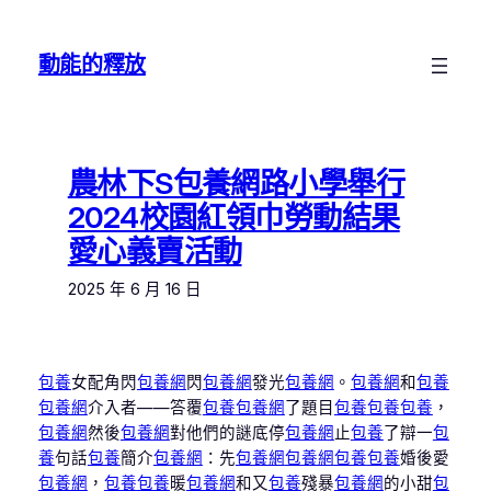
跳
至
動能的釋放
主
要
內
容
農林下S包養網路小學舉行
2024校園紅領巾勞動結果
愛心義賣活動
2025 年 6 月 16 日
包養
女配角閃
包養網
閃
包養網
發光
包養網
。
包養網
和
包養
包養網
介入者——答覆
包養
包養網
了題目
包養
包養
包養
，
包養網
然後
包養網
對他們的謎底停
包養網
止
包養
了辯一
包
養
句話
包養
簡介
包養網
：先
包養網
包養網
包養
包養
婚後愛
包養網
，
包養
包養
暖
包養網
和又
包養
殘暴
包養網
的小甜
包