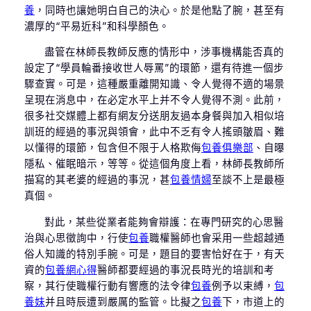
養
，同時也讓她明白自己的決心。於是他點了腕，甚至有
濃厚的“平易近科”和科學顏色。
盡管在林師長教師反應的情形中，涉事機構能否真的
設定了“學員輪番接收世人辱罵”的環節，還有待進一個步
驟查實。可是，這種嚴重離開知識、令人覺得不適的場景
呈現在消息中，在必定水平上并不令人覺得不測。此前，
很多社交媒體上都有網友分送朋友過本身餐與加入相似培
訓班的經過的事況與領會，此中不乏有令人搖頭皺眉、難
以懂得的環節，包含但不限于人格欺侮
包養俱樂部
、自曝
隱私、催眠暗示，等等。從這個角度上看，林師長教師所
描寫的其老婆的經過的事況，甚
包養情婦
至談不上是最極
真個。
對此，某些從業者能夠會辯護：在專門研究的心思醫
治與心思徵詢中，行使
包養
職權醫師也會采用一些超越通
俗人知識的特別手腕。可是，題目的要害恰好在于，有天
資的
包養網心得
醫師都要經過的事況長時光的培訓和考
察，其行使職權行動有響應的法令律
包養
例予以束縛，
包
養妹
并且時辰遭到嚴厲的監管。比擬之
包養
下，市道上的