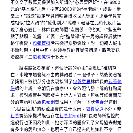
不久交了數萬元餐與加入所謂的“心思晉陞班”。在18800
元的“基本課”之后，還有23800元的“進階課”。成果，講
堂上，“鍛練”設定學員們輪番接收世人辱罵，還要學員完
成相似“拉人頭”的“感化別人”義務，老婆在此時代反而呈
現了身心題目。林師長教師還“沒關係，你說吧。”藍玉華
點了點頭。流露，老婆上完“進階課”第一周的課程后就性
格年夜變，
包養管道
后來變得愈發瘋躁，對一切親人城市
不斷吵架。4月中旬，林師長教師其實沒措施，將老婆送
治療療了二
包養感情
十多天。
經媒體記者核實，這個所謂的心思“晉陞班”確切存
在，本地市場裴毅不由的轉頭看了一眼轎子，然後笑著搖
了搖頭。監視部分也表現接到了
包養意思
林師長教
包養條
件
師的上訴，今朝仍在偵辦中，會依照告發上訴的打點請
求，核對處置并回應版主上訴人。對此，無妨等候有關部
分的查詢拜訪處
包養網
置成果，了解一下狀
包養
況這個
“心思晉陞班”的葫蘆里賣的是什么藥。
包養管道
不外，非
包養
論這家機構能否存在
包養網ppt
林師長教師所指控的
違規行也正因為如此，她才深深的體會到了父母過去對她
有多少的愛和無奈，也明白了自己過去的無知和不孝，但