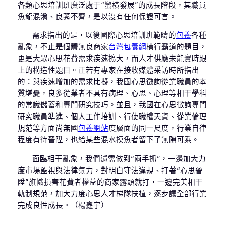
各類心思培訓班廣泛處于“蠻橫發展”的成長階段，其職員
魚龍混淆、良莠不齊，是以沒有任何保證可言。
需求指出的是，以後國際心思培訓班範疇的
包養
各種
亂象，不止是個體無良商家
台灣包養網
橫行霸道的題目，
更是大眾心思花費需求疾速擴大，而人才供應未能實時跟
上的構造性題目。正若有專家在接收媒體采訪時所指出
的：與疾速增加的需求比擬，我國心思徵詢從業職員的本
質堪憂，良多從業者不具有病理、心思、心理等相干學科
的常識儲蓄和專門研究技巧。並且，我國在心思徵詢專門
研究職員準進、個人工作培訓、行使職權天資、從業倫理
規范等方面尚無國
包養網站
度層面的同一尺度，行業自律
程度有待晉陞，也給某些混水摸魚者留下了無隙可乘。
面臨相干亂象，我們還需做到“兩手抓”，一邊加大力
度市場監視與法律氣力，對明白守法違規、打著“心思晉
陞”旗幟損害花費者權益的商家露頭就打，一邊完美相干
軌制規范，加大力度心思人才梯隊扶植，逐步讓全部行業
完成良性成長。（楊鑫宇）