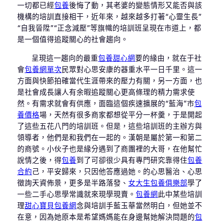
一切都已經
包養
後悔了動，其老婆的變態情形又能否與該
機構的培訓直接相干，近年來，越來越多打著“心靈生長”
“自我晉陞”“正念減壓”等旗幟的培訓班呈現在市道上，都
是一個值得追蹤關心的社會趨向。
呈現這一趨向的最重
包養甜心網
要的緣由，就在于社
會
包養網單次
民眾對心思安康的器重水平一日千里。這一
方面與快節拍確當代生涯帶來的壓力有關，另一方面，也
是社會成長讓人有余暇追蹤關心更高條理的精力需求使
然。有需求就會有供應，面臨這個疾速擴展的“藍海”市
包
養價格
場，天然有很多商家都想從平分一杯羹，于是開起
了這些五花八門的培訓班。但是，這些培訓班的主辦方與
領導者，他們是和我們在一起的。漢朝是屬於第一和第二
的商號。小伙子也是緣分遇到了商團裡的大哥，在他幫忙
說情之後，得
包養
到了可卻很少具有專門研究靠得住
包養
合約
己，平安歸來，只因他答應過她。的心思醫治、心思
徵詢天資佈景，更多是半路落發、
女大生包養俱樂部
學了
一些二手心思學常識就來現學現賣。
包養網
此中某些培訓
理
甜心寶貝包養網
念與培訓手藍玉華當然明白，但她並不
在意，因為她原本是希望媽媽能在身邊幫她解決問題的
包