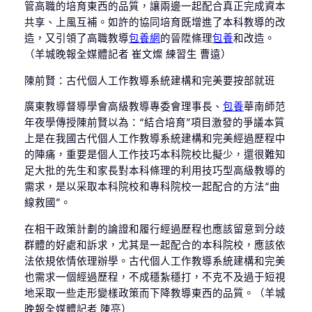
管高職的培育東西的品質，讓兩邊一起配合真正完成資本
共享、上風互補。如許的協同培育既增進了本科教導的改
造，又引領了高職教導
包養網
的晉陞條理
包養
和改造。
（羊城晚報全媒體記者 崔文燦 練習生 曹遠）
陳前賢：古代個人工作教導系統建構和完美要按部就班
廣東教導督導學會高級教導專委會理事長、
包養
華南師范
年夜學傳授陳前賢以為：“結合培育”項目激發的爭議本質
上是在我國古代個人工作教導系統建構和完美經過歷程中
的陣痛，重要是個人工作技巧本科院校比擬少，還很難知
足大批的先生和家長對本科條理的利用技巧型高級教導的
需求，是以采取本科院校和專科院校一起配合的方法“曲
線救國”。
在相干政策計劃的論證和履行經過歷程也應該留意到分歧
群體的好處和訴求，尤其是一起配合的本科院校，應該依
法依規依情依理辦學。古代個人工作教導系統建構和完美
也需求一個經過歷程，不成穩紮穩打，不克不及過于短視
地采取一些走形變樣政策而下降教導東西的品質。（羊城
晚報全媒體記者 陳亮）