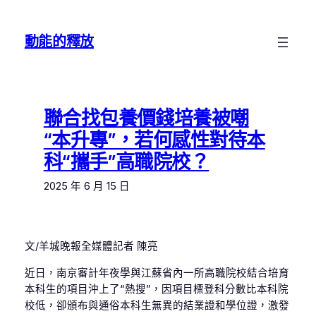
跳
至
動能的釋放
主
要
內
容
聯合找包養價錢培養被嘲
“本升專”，若何感性對待本
科“攜手”高職院校？
2025 年 6 月 15 日
文/羊城晚報全媒體記者 陳亮
近日，南京審計年夜學與江蘇省內一所高職院校結合培育
本科生的項目沖上了“熱搜”，因項目標登科分數比本科院
校低，卻頒布與通俗本科生無異的結業證和學位證，激發