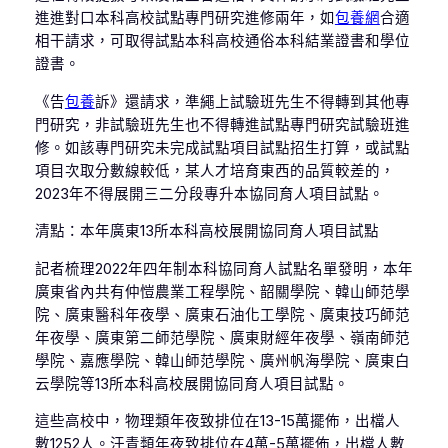
進進對口本科高校試點專門研究進修兩年，如
包養網
合適
相干請求，可取得試點本科高校通俗本科結業證書和學位
證書。
《告
包養
訴》還請求，準繩上試驗班先生不得轉到其他專
門研究，非試驗班先生也不得轉進試點專門研究試驗班進
修。如該專門研究未完成試點項目試點招生打算，或試點
項目次取分數線較低，某人才培育東西的品質較差的，
2023年不得展開三二分段專升本協同育人項目試點。
清點：本年廣東13所本科高校展開協同育人項目試點
記者梳理2022年四年制本科協同育人試點名單發明，本年
廣東省內共有仲愷農業工程學院、韶關學院、韓山師范學
院、廣東醫科年夜學、廣東石油化工學院、廣東技巧師范
年夜學、廣東第二師范學院、廣東財經年夜學、嶺南師范
學院、嘉應學院、韓山師范學院、廣州帆海學院、廣東白
云學院等13所本科高校展開協同育人項目試點。
這些高校中，物理類年夜致排位在13-15萬擺佈，出檔人
數1252人。汗青類年夜致排位在4萬-5萬擺佈，出檔人數