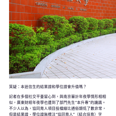
質疑：本迷信生的結業證和學位證會升值嗎？
記者在多個社交平臺留心到，與南京審計年夜學情形相相
似，廣東財經年夜學也遭到了部門先生“本升專”的譏諷。
不少人以為，協同育人項目投檔線比通俗類低了數非常，
但是結業證、學位證無標注“協同育人”（結合培育）字