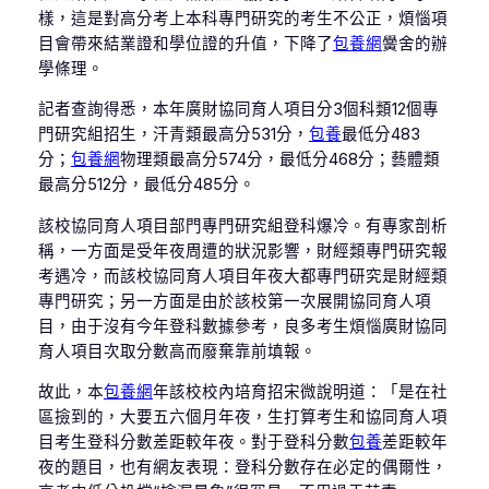
樣，這是對高分考上本科專門研究的考生不公正，煩惱項
目會帶來結業證和學位證的升值，下降了
包養網
黌舍的辦
學條理。
記者查詢得悉，本年廣財協同育人項目分3個科類12個專
門研究組招生，汗青類最高分531分，
包養
最低分483
分；
包養網
物理類最高分574分，最低分468分；藝體類
最高分512分，最低分485分。
該校協同育人項目部門專門研究組登科爆冷。有專家剖析
稱，一方面是受年夜周遭的狀況影響，財經類專門研究報
考遇冷，而該校協同育人項目年夜大都專門研究是財經類
專門研究；另一方面是由於該校第一次展開協同育人項
目，由于沒有今年登科數據參考，良多考生煩惱廣財協同
育人項目次取分數高而廢棄靠前填報。
故此，本
包養網
年該校校內培育招宋微說明道：「是在社
區撿到的，大要五六個月年夜，生打算考生和協同育人項
目考生登科分數差距較年夜。對于登科分數
包養
差距較年
夜的題目，也有網友表現：登科分數存在必定的偶爾性，