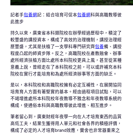
記者手
包養網
記：結合培育可促本
包養網
科與高職教導彼
此進步
持久以來，廣東省本科類院校在辦學經過歷程中，積淀了
較豐盛的講授資本，構成了高效的治理機制，講授治理經
歷豐盛，尤其是扶植了一支學科專門研究齊
包養
備、講授
程度凸起的師資步隊。反之，高職院校在產教融會、辦事
處所經濟扶植方面比處所本科院校更具上風，甚至從某種
意義上說，曾經走在了本科院校之前，可以或許補充本科
院校在實行才能培育和為處所經濟辦事等方面的缺乏。
是以，本科院校和高職院校擁有必定互補性，在展開協同
培育育人方面有著堅實的基本。經由過程項目試點，可以
不竭增進處所本科院校年夜教導不雅念和年夜教導系統的
構成，使通俗本科與高職教導彼此增進、相互進步。
筆者留心到，廣東財經年夜學一向在人才培育東西的品質
高低工夫，結業生獲得用人單元和社會各界的積極評價，
構成了必定的人才培育brand效應，黌舍也非常器重來之