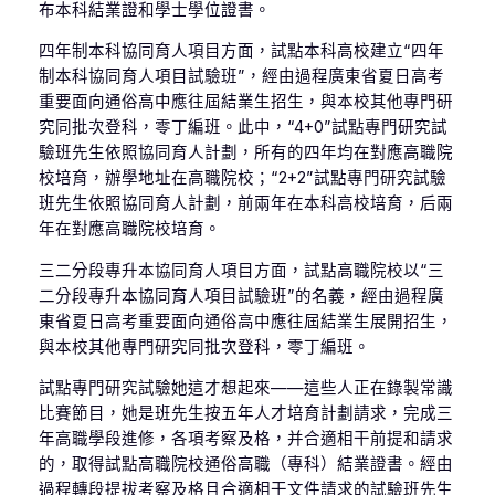
布本科結業證和學士學位證書。
四年制本科協同育人項目方面，試點本科高校建立“四年
制本科協同育人項目試驗班”，經由過程廣東省夏日高考
重要面向通俗高中應往屆結業生招生，與本校其他專門研
究同批次登科，零丁編班。此中，“4+0”試點專門研究試
驗班先生依照協同育人計劃，所有的四年均在對應高職院
校培育，辦學地址在高職院校；“2+2”試點專門研究試驗
班先生依照協同育人計劃，前兩年在本科高校培育，后兩
年在對應高職院校培育。
三二分段專升本協同育人項目方面，試點高職院校以“三
二分段專升本協同育人項目試驗班”的名義，經由過程廣
東省夏日高考重要面向通俗高中應往屆結業生展開招生，
與本校其他專門研究同批次登科，零丁編班。
試點專門研究試驗她這才想起來——這些人正在錄製常識
比賽節目，她是班先生按五年人才培育計劃請求，完成三
年高職學段進修，各項考察及格，并合適相干前提和請求
的，取得試點高職院校通俗高職（專科）結業證書。經由
過程轉段提拔考察及格且合適相干文件請求的試驗班先生