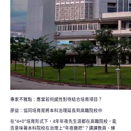
專家不雅點：應當若何感性對待結合培育項目？
廖益：協同培育是將本科治理延長到高職院校中
在“4+0”培育形式下，4年年夜先生涯都在高職院校，能
否意味著本科院校在治理上“年夜撒把”？講課教員、練