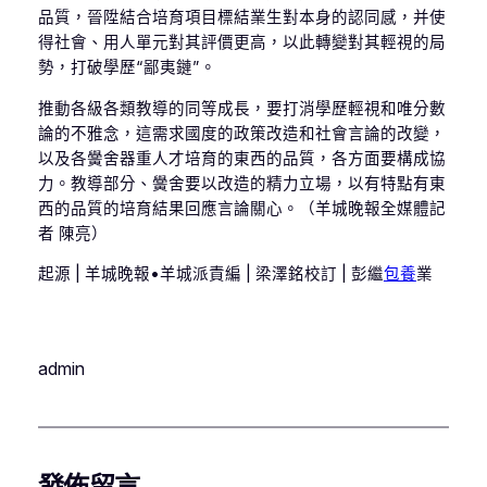
品質，晉陞結合培育項目標結業生對本身的認同感，并使
得社會、用人單元對其評價更高，以此轉變對其輕視的局
勢，打破學歷“鄙夷鏈”。
推動各級各類教導的同等成長，要打消學歷輕視和唯分數
論的不雅念，這需求國度的政策改造和社會言論的改變，
以及各黌舍器重人才培育的東西的品質，各方面要構成協
力。教導部分、黌舍要以改造的精力立場，以有特點有東
西的品質的培育結果回應言論關心。（羊城晚報全媒體記
者 陳亮）
起源 | 羊城晚報•羊城派責編 | 梁澤銘校訂 | 彭繼
包養
業
admin
發佈留言