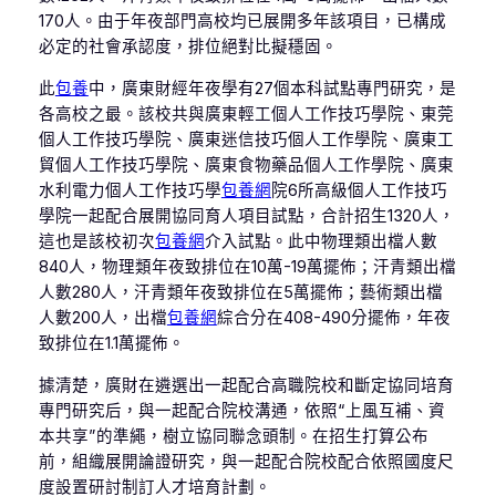
170人。由于年夜部門高校均已展開多年該項目，已構成
必定的社會承認度，排位絕對比擬穩固。
此
包養
中，廣東財經年夜學有27個本科試點專門研究，是
各高校之最。該校共與廣東輕工個人工作技巧學院、東莞
個人工作技巧學院、廣東迷信技巧個人工作學院、廣東工
貿個人工作技巧學院、廣東食物藥品個人工作學院、廣東
水利電力個人工作技巧學
包養網
院6所高級個人工作技巧
學院一起配合展開協同育人項目試點，合計招生1320人，
這也是該校初次
包養網
介入試點。此中物理類出檔人數
840人，物理類年夜致排位在10萬-19萬擺佈；汗青類出檔
人數280人，汗青類年夜致排位在5萬擺佈；藝術類出檔
人數200人，出檔
包養網
綜合分在408-490分擺佈，年夜
致排位在1.1萬擺佈。
據清楚，廣財在遴選出一起配合高職院校和斷定協同培育
專門研究后，與一起配合院校溝通，依照“上風互補、資
本共享”的準繩，樹立協同聯念頭制。在招生打算公布
前，組織展開論證研究，與一起配合院校配合依照國度尺
度設置研討制訂人才培育計劃。