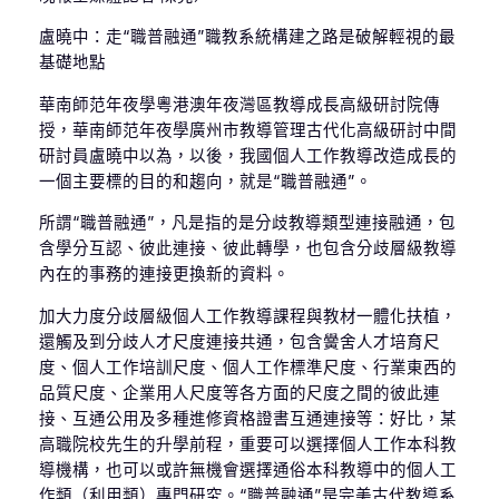
盧曉中：走“職普融通”職教系統構建之路是破解輕視的最
基礎地點
華南師范年夜學粵港澳年夜灣區教導成長高級研討院傳
授，華南師范年夜學廣州市教導管理古代化高級研討中間
研討員盧曉中以為，以後，我國個人工作教導改造成長的
一個主要標的目的和趨向，就是“職普融通”。
所謂“職普融通”，凡是指的是分歧教導類型連接融通，包
含學分互認、彼此連接、彼此轉學，也包含分歧層級教導
內在的事務的連接更換新的資料。
加大力度分歧層級個人工作教導課程與教材一體化扶植，
還觸及到分歧人才尺度連接共通，包含黌舍人才培育尺
度、個人工作培訓尺度、個人工作標準尺度、行業東西的
品質尺度、企業用人尺度等各方面的尺度之間的彼此連
接、互通公用及多種進修資格證書互通連接等：好比，某
高職院校先生的升學前程，重要可以選擇個人工作本科教
導機構，也可以或許無機會選擇通俗本科教導中的個人工
作類（利用類）專門研究。“職普融通”是完美古代教導系