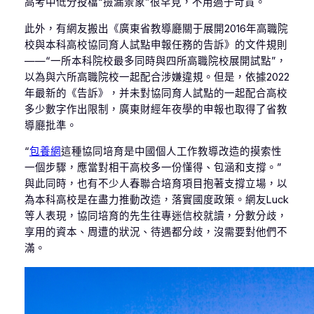
高考中低分投檔“撿漏景象”很罕見，不用過于苛責。
此外，有網友搬出《廣東省教導廳關于展開2016年高職院
校與本科高校協同育人試點申報任務的告訴》的文件規則
——“一所本科院校最多同時與四所高職院校展開試點”，
以為與六所高職院校一起配合涉嫌違規。但是，依據2022
年最新的《告訴》，并未對協同育人試點的一起配合高校
多少數字作出限制，廣東財經年夜學的申報也取得了省教
導廳批準。
“
包養網
這種協同培育是中國個人工作教導改造的摸索性
一個步驟，應當對相干高校多一份懂得、包涵和支撐。”
與此同時，也有不少人春聯合培育項目抱著支撐立場，以
為本科高校是在盡力推動改造，落實國度政策。網友Luck
等人表現，協同培育的先生往專迷信校就讀，分數分歧，
享用的資本、周遭的狀況、待遇都分歧，沒需要對他們不
滿。