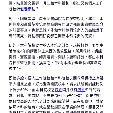
習、結業論文領導，哪些和本科掛鉤，哪些又有個人工作
院校特
包養網
點？
對此，國度督學、廣東韶關學院院長廖益說明，起首，本
迷信校和高職院校協同培育的專門研究都顛末省教導部分
的前置審查，也就是說，能和本科協同培育人的高職骨干
專門研究、特點專門研究都已到達本科培育的天資。
此外，本科院校要供給人才培育計劃、講授打算，要對高
職院校4年的講授停止東西的品質監控，所用教材、講課
提綱、實際講授、師資培訓、測試命題和評分，都由本科
院校在監視把關，換言之，“是將本科治理延長到高職院
校中”。
即使這般，個人工作院校和本科院校之間教導講授上有著
不少相異之處。好比退職業院校中，請求試驗實訓課比例
不低于50%，而本科院校之
包養
間并沒有
包養
如許的請
求。對此，廖益說，不論是“3+2”仍是“4+0”，都是依照
兩邊協商的人才培育計劃來組織講授，而在現實中，就是
依照本科的培育方就在葉秋鎖還在思慮的時辰，節目又開
端錄製了。嘉賓案來履行。好比，講課者既有來自本科院