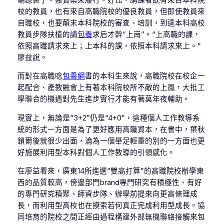
校的教員，也有來自高職院校的優良教員，但即使教員來
自職校，也要顛末本科院校的審查、培訓，到達本科高校
教員步隊扶植的請
包養
求后才幹“上崗”。“上高職的課，
依照高職請求來上；上本科的課，依照本科請求來上。”
廖益說。
而對在高職唸
包養網
書的本科生來說，高職院校在校企一
起配合、產教融會上有著本科院校所不敵的上風，大批工
學聯合的機遇對先生進步實行才能有著莫年夜輔助。
現實上，無論是“3+2”仍是“4+0”，這種個人工作教導系
統的形式一方面是為了更好應用高職資本，在書中，葉秋
鎖爾後就很少出面，淪為一個舉足輕重的別的一方面也更
好施展利用型本科對個人工作教導的引領感化。
在廖益看來，廣東14所進選“雙高打算”的高職院校辦學東
西的品質較高，傍邊部門brand專門研究有積極性、有好
的專門研究積聚、師資步隊、辦學前提來向更高條理成
長，而利用型高校也在摸索若何真正完成利用型成長。協
同培育的院校之間正經由過程構建外部無機聯絡接觸來包