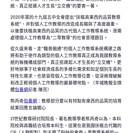
統、真正搭建人才生長“立交橋”的要害一著。
2020年黨的十九屆五中全會提出“扶植高東西的品質教導
系統”，并對個人工作教導的改造成長賜與了高度器重。
以後要扶植高東西的品質的古代個人工作教導系統，亟需
處理個人工作教導為“二等教導”的社會意理題目。
從久遠來看，走“職普融通”的個人工作教導系統構建之路
將有助于使作為類型的個人工作教導真正成為我國教導系
統的無機構成部門，真正搭建起人才生長的“立交橋”，更
好地辦事于社會經濟成長的多樣化需求和知足個別生長的
特性化需求，也是晉陞個人工作教導位置、從深條理破解
和改正輕視個人工作教導的最基礎地點。（羊城晚報全媒
體
包養網
記者 陳亮）
熊丙奇
包養網
：教導部分要以有特點有東西的品質的培育
結果回應言論關心
21世紀教導研討院院長、著名教導學者熊丙奇以為，本科
院校與高職結合培育本科生，這實在是我國扶植古代職的
CP（人物配對）則主導了粉絲的會商。業教導系統的一