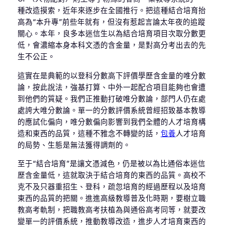
種改造摸索，近年來逐步在全國推行。把這種結合培育抬
高為“本升專”前些年就有，但沒有惹起言論太年夜的追蹤
關心。本年，良多本迷信生以為結合培育項目次取分數更
低，會濃縮本身本科文憑的含金量，是對高分考出去的先
生不公正。
這實在是典範的以登科分數高下評價學歷含金量的唯分數
論，按此說法，強基打算、中外一起配合項目能夠也會遭
到他們的質疑。我們正推動打破唯分數論，部門人仍在處
處誇大唯分數論。單一的分數評價系統曾經招致基本教導
的應試化偏向，唯分數偏向影響到我們全體的人才培育構
造和東西的品質，這種不雅念不轉變的話，
包養
人才培育
的局勢、生態是無法獲得調劑的。
至于“結合培育”是讓文憑減色，仍是被以為比通俗本迷信
歷含金量低，這就取決于結合培育的東西的品質。高校不
克不及只器重招生、登科，疏忽培育的經過歷程以及培育
東西的品質的把關。進進高級教導普及化時期，要樹立職
教高考軌制，把職教高考扶植為與通俗高考同等，就要改
變單一的評價系統，推動教導改造，進步人才培育東西的