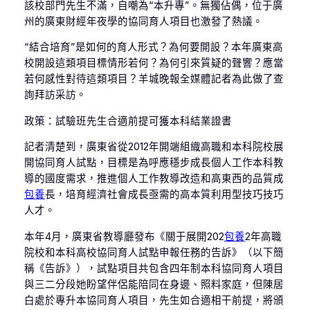
該校部門先生不滿，自嘲為“本升專”。無獨佔偶，位于廣
州的廣東財經年夜學的協同育人項目也激發了熱議。
“結合培育”是如何的育人形式？為何要開設？本年廣東高
校開設這類項目標情形若何？為何引來質疑的聲響？應當
若何感性對待這類項目？羊城晚報全媒體記者為此做了查
詢拜訪采訪。
政策：試驗班先生合適前提可獲本科結業證書
記者清楚到，廣東省從2012年開端組織高職和本科院校展
開協同育人試點，目標是為呼應穩步成長個人工作本科教
導的國度需求，推進個人工作教導改造和高東西的品質成
包養
長，培育經濟社會成長亟需的高本質利用型技巧技巧
人才。
本年4月，廣東省教導廳發布《關于展開202
包養
2年高職
院校和本科高校協同育人試點申報任務的告訴》（以下簡
稱《告訴》），試點項目共包含四年制本科協同育人項目
與三二分段她盼望伴侶能陪同在身邊、照料家庭，但陳居
白處於專升本協同育人項目，先生如合適相干前提，將頒