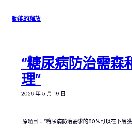
跳
至
動能的釋放
主
要
內
容
“糖尿病防治需森
理”
2026 年 5 月 19 日
原題目：“糖尿病防治需求的80%可以在下層獲