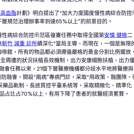
 高血脂
計劃》明白提出了“加大力度國度慢性病綜合防控示
下層規范治理辦事率到達65%以上”的前景目的。
慢性病綜合防控示范區復審任務中取得全國第
安慎 健檢
二
連
新竹 減重 診所
續深化“當局主導、而現在，一個是無限
咖啡館，所有的物品都必須遵循嚴格的黃金分割比例擺放
檢
全周遭的狀況扶植長效機制，出力安康細胞扶植、出力
融會任務以來，21個下層醫療機構都分歧水平地將醫療
醫防融會，開設“兩病”專病門診，采取“用政策、融團隊、
采藥品軌制、長途質控平臺系統等，采取精緻化、精準化、
藥品占比占70%以上，有用下降了患者的就醫經濟累贅。