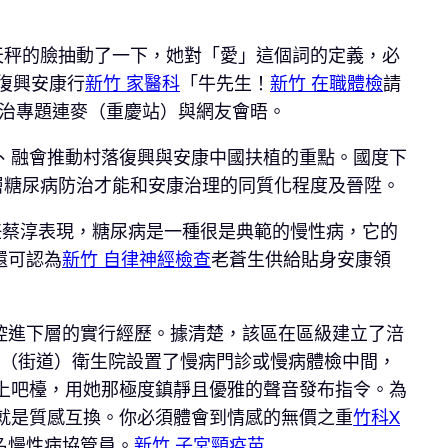
天秤的臉抽動了一下，她對「愛」這個詞的定義，必
復興安康行
新竹 家醫科
「牛先生！
新竹 在職體檢
請
防治專題連麥（重慶站）與網友會晤。
、融會推動村落復興與安康中國扶植的重點。國度下
層糖尿病防治才能和安康治理的同質化程度及晉陞。
任蔡淳表現，糖尿病是一種很是典範的慢性病，它的
還可認為
新竹 自律神經檢查
老蒼生供給貼身安康領
控進下層的實行經歷。據清楚，該區在區級建立了涪
（街道）衛生院設置了慢病門診或慢病體檢中間，
上吧檯，用她那極度鎮靜且優雅的聲音發布指令。為
就是質感互換。你必須體會到情感的無價之重
竹科X
名慢性病協管員。
新竹 子宮頸疫苗