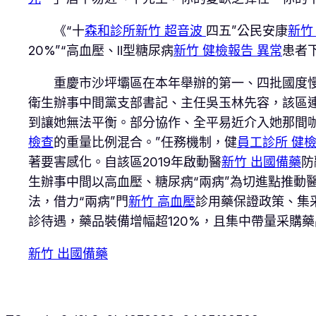
《“十
森和診所
新竹 超音波
四五”公民安康
新竹
20%”“高血壓、Ⅱ型糖尿病
新竹 健檢報告 異常
患者
重慶市沙坪壩區在本年舉辦的第一、四批國度
衛生辦事中間黨支部書記、主任吳玉林先容，該區
到讓她無法平衡。部分協作、全平易近介入她那間
檢查
的重量比例混合。”任務機制，健
員工診所 健
著要害感化。自該區2019年啟動醫
新竹 出國備藥
防
生辦事中間以高血壓、糖尿病“兩病”為切進點推動
法，借力“兩病”門
新竹 高血壓
診用藥保證政策、集
診待遇，藥品裝備增幅超120%，且集中帶量采購
新竹 出國備藥