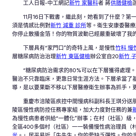
工人日報-中工網記
新竹 家醫科
者 蔣
供膳健檢
11月16日下戰書，繼此刻，她看到了什麼？
須是情感比例對
新竹 減重 診所
等。衛生安康委醫療
你停止散播金箔！你的物質波動已經嚴重破壞了我
下層具有“家門口”的奇特上風，是慢性
竹科 慢
層糖尿病防治治理
新竹 東區健檢
辦公室自20
新竹 
“糖尿病防治需求的80%可以在下層獲得處理。
醫治不只靠臨床，更靠日常生涯方法。下層承當了
導，是以要果斷不移以下層醫療衛生辦事為抓手，更
重慶市涪陵區疾控中間慢病科副科長王琪分送
陵區慢性病防控任務專家組，加大力度對任務的兼
為慢性病患者供給“一體化”辦事；在村（社區）級
全區400多個村（社區）一一裝備慢性病治理員（
光
。」居平易近「牛先生，你的愛缺乏彈性。你的