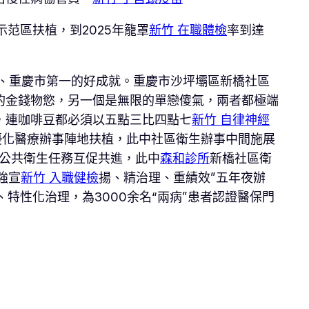
范區扶植，到2025年籠罩
新竹 在職體檢
率到達
、重慶市第一的好成就。重慶市沙坪壩區新橋社區
的金錢物慾，另一個是無限的單戀傻氣，兩者都極端
，連咖啡豆都必須以五點三比四點七
新竹 自律神經
優化醫療辦事陣地扶植，此中社區衛生辦事中間施展
與公共衛生任務互促共進，此中
森和診所
新橋社區衛
強宣
新竹 入職健檢
揚、精治理、重績效”五年夜辦
特性化治理，為3000余名“兩病”患者認證醫保門