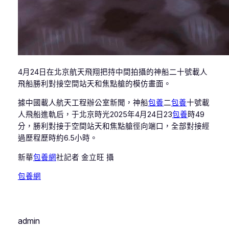
4月24日在北京航天飛翔把持中間拍攝的神船二十號載人
飛船勝利對接空間站天和焦點艙的模仿畫面。
據中國載人航天工程辦公室新聞，神船
包養
二
包養
十號載
人飛船進軌后，于北京時光2025年4月24日23
包養
時49
分，勝利對接于空間站天和焦點艙徑向端口，全部對接經
過歷程歷時約6.5小時。
新華
包養網
社記者 金立旺 攝
包養網
admin