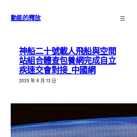
跳
至
動能的釋放
主
要
內
容
神船二十號載人飛船與空間
站組合體查包養網完成自立
疾速交會對接_中國網
2025 年 6 月 13 日