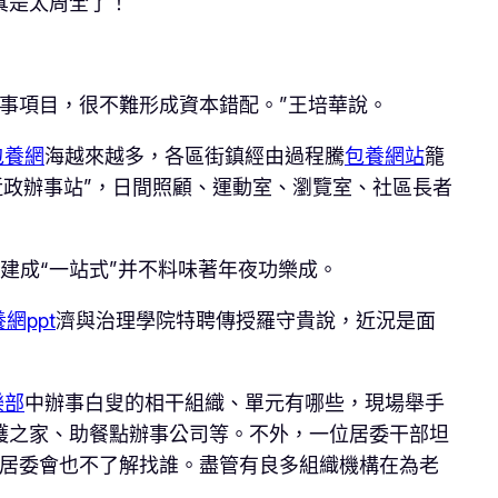
真是太周全了！”
辦事項目，很不難形成資本錯配。”王培華說。
包養網
海越來越多，各區街鎮經由過程騰
包養網站
籠
近政辦事站”，日間照顧、運動室、瀏覽室、社區長者
，建成“一站式”并不料味著年夜功樂成。
網ppt
濟與治理學院特聘傳授羅守貴說，近況是面
樂部
中辦事白叟的相干組織、單元有哪些，現場舉手
護之家、助餐點辦事公司等。不外，一位居委干部坦
，居委會也不了解找誰。盡管有良多組織機構在為老