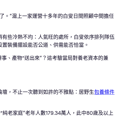
了。”滬上一家運營十多年的白叟日間照顧中間擔任
稍有些冷熱不均：人氣旺的處所，白叟依序排列隊伍
設置裝備擺設能否公道、供需能否恰當。
辦事、產物“送出來”？這考驗當局對養老資本的兼
論壇，不止一次聽到如許的不雅點：居野生
包養條件
“純老家庭”老年人數179.34萬人，此中80歲及以上