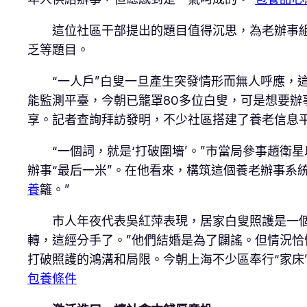
這位社區干部提出的題目值得沉思，為老辦事
乏等題目。
“一人戶”白叟一旦產生突發情形而無人呼應，
能監測平臺，今朝已籠罩80多位白叟，可是想要
享。記者查詢拜訪發明，不少社區搭建了養老信息平
“一個詞，就是‘打破圍墻’。”市當局參事趙
辦事“最后一米”。在他看來，構筑這個養老辦事系
養
籬。”
市人年夜代表吳紅萍表現，居家白叟照護是一
轉，這經分手了。”他們結婚是為了闢謠。但情況恰
打破照護的鴻溝和局限。今朝上海不少區奉行“家床
包養條件