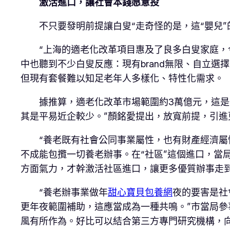
激活進口，讓社會本錢愿意投
不只要發明前提讓白叟“走奇怪的是，這“嬰兒
“上海的適老化改革項目惠及了良多白叟家庭，
中也聽到不少白叟反應：現有brand無限、自立
但現有套餐難以知足老年人多樣化、特性化需求。
據推算，適老化改革市場範圍約3萬億元，這
其是平易近企較少。”顏銘愛提出，放寬前提，引
“養老既有社會公同事業屬性，也有財產經濟屬
不成能包攬一切養老辦事。在“社區”這個進口，當
方面氣力，才幹激活社區進口，讓更多優質辦事走到
“養老辦事業做年
甜心寶貝包養網
夜的要害是社
更年夜範圍補助，這應當成為一種共鳴。”市當局參
風有所作為。好比可以結合第三方專門研究機構，