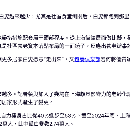
白叟越來越少，尤其是社區食堂倒閉后，白叟都跑到那里
老舉措措施配套屬于頭部程度。從上海街鎮層面做比擬，
氣是社區養老資本落點布局的一面鏡子，反應出養老辦事
更多居家白叟愿意“走出來”，又
包養俱樂部
若何將優質
來越多。記者餐與加入了幾場在上海頗具影響力的老齡化
的居家形式產生了變更。
人自力棲身占比從40%進步至53%。截至2024年底，上海
62萬人，此中孤白叟數2.74萬人。