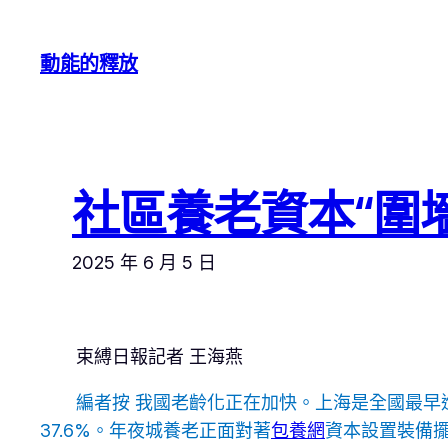
跳
至
動能的釋放
主
要
內
容
社區養老資本“圍
2025 年 6 月 5 日
束縛日報記者 王海燕
編者按 我國老齡化正在加快。上海是全國最早
37.6%。年夜城養老正面對著
包養網
資本設置裝備