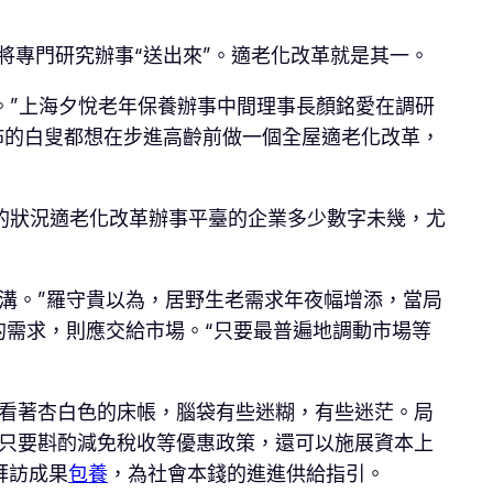
將專門研究辦事“送出來”。適老化改革就是其一。
。”上海夕悅老年保養辦事中間理事長顏銘愛在調研
擺佈的白叟都想在步進高齡前做一個全屋適老化改革，
的狀況適老化改革辦事平臺的企業多少數字未幾，尤
溝。”羅守貴以為，居野生老需求年夜幅增添，當局
的需求，則應交給市場。“只要最普遍地調動市場等
看著杏白色的床帳，腦袋有些迷糊，有些迷茫。局
只要斟酌減免稅收等優惠政策，還可以施展資本上
拜訪成果
包養
，為社會本錢的進進供給指引。