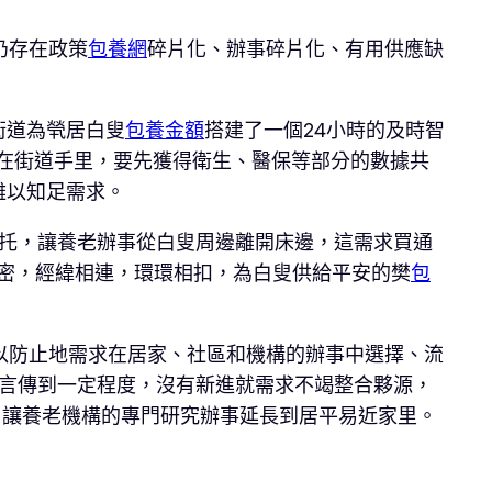
仍存在政策
包養網
碎片化、辦事碎片化、有用供應缺
街道為煢居白叟
包養金額
搭建了一個24小時的及時智
在街道手里，要先獲得衛生、醫保等部分的數據共
難以知足需求。
依托，讓養老辦事從白叟周邊離開床邊，這需求買通
精密，經緯相連，環環相扣，為白叟供給平安的樊
包
以防止地需求在居家、社區和機構的辦事中選擇、流
言傳到一定程度，沒有新進就需求不竭整合夥源，
”，讓養老機構的專門研究辦事延長到居平易近家里。