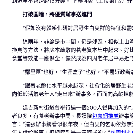
到這里不會跨越15分鐘。 下轉 4版（上接第1版
打破圍墻，將優質辦事送進門
“假如沒有體系化研討居野生白叟群的特征和需
這兩年，非論是市中間，仍是郊區，相似土山灣
換鳥等方法，將底本疏散的養老資本集中起來。好比
食堂等效能一應俱全，儼然成為四周老年居平易近“
“鄰里匯”也好，“生涯盒子”也好，“平易近政
“跟著老齡化水平越來越深，社會化的居野生老
向低齡活氣老年人“走出來”辦事多，而面向高齡掉能
延吉新村街道曾舉行過一個200人餐與加入的
者良多，有養老辦事中間、長護險
包養網推薦
辦事
言：“這張辦事網看似很年夜，但白叟的乞助依然無
年人供給辦事，但總感到是一氣呵成的。”
包養甜心