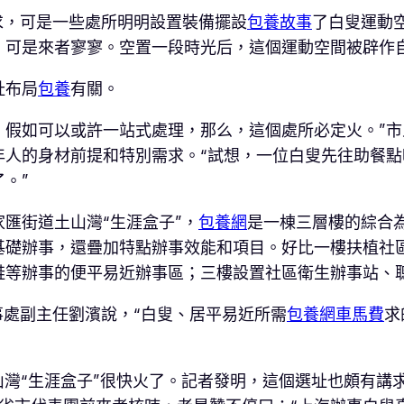
求，可是一些處所明明設置裝備擺設
包養故事
了白叟運動
，可是來者寥寥。空置一段時光后，這個運動空間被辟作
址布局
包養
有關。
藥，假如可以或許一站式處理，那么，這個處所必定火。”
年人的身材前提和特別需求。“試想，一位白叟先往助餐
。”
匯街道土山灣“生涯盒子”，
包養網
是一棟三層樓的綜合
基礎辦事，還疊加特點辦事效能和項目。好比一樓扶植社
鞋等辦事的便平易近辦事區；三樓設置社區衛生辦事站、
事處副主任劉濱說，“白叟、居平易近所需
包養網車馬費
求
土山灣“生涯盒子”很快火了。記者發明，這個選址也頗有