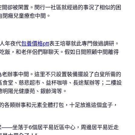
空間卻被閑置。閔行一社區就經過的事況了相似的困
自閉癥兒童療愈中間。
市人年夜代
包養價格ptt
表王培華就此專門做過調研。
點吃飯，和老伴侶們聊聊天。假如日間照顧中間離得
為老辦事中間。這里不只設置裝備擺設了白叟所需的
區食堂、慈悲超市、益杯咖啡、長途幫辦等；二樓設
聰明陽光健康苑、銀齡灣等。
的各類辦事和元素全體打包，十足放進這個盒子，
講求——坐落于6個居平易近區中心，周邊居平易近走