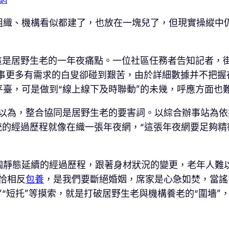
組織、機構看似都建了，也放在一塊兒了，但現實操縱中
這是居野生老的一年夜痛點。一位社區任務者告知記者，
辦事更多有需求的白叟卻碰到艱苦，由於詳細數據并不把握
臺，可是做到“線上線下及時聯動”的未幾，呼應方面也
衛星以為，整合協同是居野生老的要害詞。以綜合辦事站為
統的經過歷程就像在織一張年夜網，“這張年夜網要足夠
個靜態延續的經過歷程，跟著身材狀況的變更，老年人難
恰相反
包養
，是我們要斷絕婚姻，席家是心急如焚，當謠
”“短托”等摸索，就是打破居野生老與機構養老的“圍墻