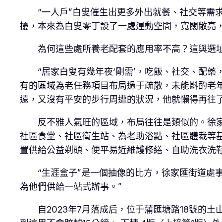
“一人戶”白叟催生出更多外出就餐、社交等需
擾，本來為白叟零丁設了一處運動空間，寬闊敞亮
為何這些處所養老配套的應用率不高？這與選
“居家白叟有幾年夜‘剛需’，吃飯、社交、配
有的區域為老任務項目布局過于疏散，未能斟酌老
遠，又沒有平安的步行周遭的狀況，他就懶得再往了
反不雅人氣旺的區域，布局往往是類似的。徐家
社區食堂、社區衛生站、為老助浴點、社區體裁等
置供給公益剃頭、便平易近維護修繕、自助洗衣洗
“生涯盒子”是一個抽像的比方，徐家匯街道處
為他們供給一站式辦事。”
自2023年7月落成后，位于蒲匯塘路18號的