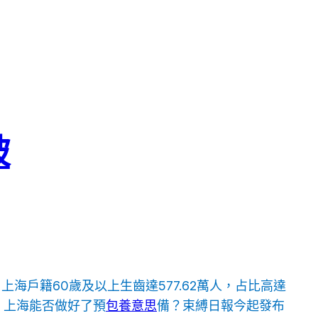
破
，上海戶籍60歲及以上生齒達577.62萬人，占比高達
，上海能否做好了預
包養意思
備？束縛日報今起發布