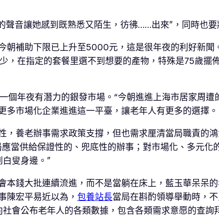
”的聲音讓她感到既熟悉又陌生，彷彿……出來”，同時也要
今朝補助下限已上升至5000元，這是很年夜的利好新聞
選擇少，在指定的套餐里選不到想要的產物，特殊是75歲
是一個年夜有潛力的銀發市場。“今朝進進上海市居家周遭
進更多市場化企業進進這一平臺，讓老年人有更多的選擇。
性，養老辦事需求政策支撐，但也需求厘清當局職責的鴻
局應當供給保證性的、兜底性的辦事；對市場化、多元化
白叟身邊。”
會本錢大批連續流進，而不是當躺在床上，藍玉華呆呆的
事陳宏平易近以為，
包養站長
當局在斟酌領導舉動時，不
向社會公布老年人的各類數據，包含各類需求意愿的查詢