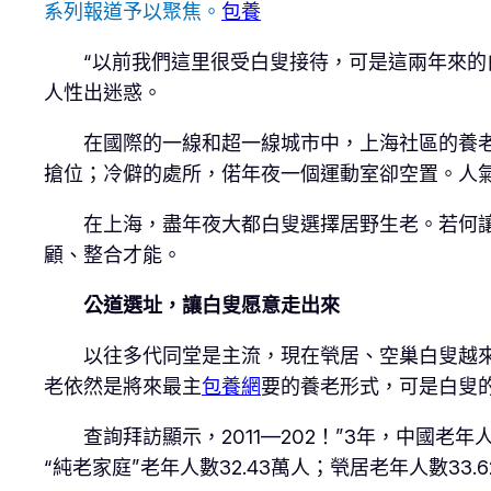
系列報道予以聚焦。
包養
“以前我們這里很受白叟接待，可是這兩年來的
人性出迷惑。
在國際的一線和超一線城市中，上海社區的養
搶位；冷僻的處所，偌年夜一個運動室卻空置。人
在上海，盡年夜大都白叟選擇居野生老。若何讓
顧、整合才能。
公道選址，讓白叟愿意走出來
以往多代同堂是主流，現在煢居、空巢白叟越
老依然是將來最主
包養網
要的養老形式，可是白叟
查詢拜訪顯示，2011—202！”3年，中國老年
“純老家庭”老年人數32.43萬人；煢居老年人數33.