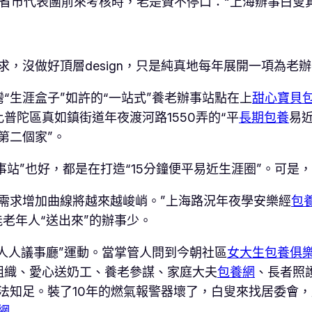
）外省市代表團前來考核時，老是贊不停口：“上海辦事白叟
求，沒做好頂層design，只是純真地每年展開一項為老
“生涯盒子”如許的“一站式”養老辦事站點在上
甜心寶貝
普陀區真如鎮街道年夜渡河路1550弄的“平
長期包養
易
第二個家”。
辦事站”也好，都是在打造“15分鐘便平易近生涯圈”。可是
需求增加曲線將越來越峻峭。”上海路況年夜學安樂經
包養
老年人“送出來”的辦事少。
“人人議事廳”運動。當掌管人問到今朝社區
女大生包養俱
組織、愛心送奶工、養老參謀、家庭大夫
包養網
、長者照
法知足。裝了10年的燃氣報警器壞了，白叟來找居委會
網