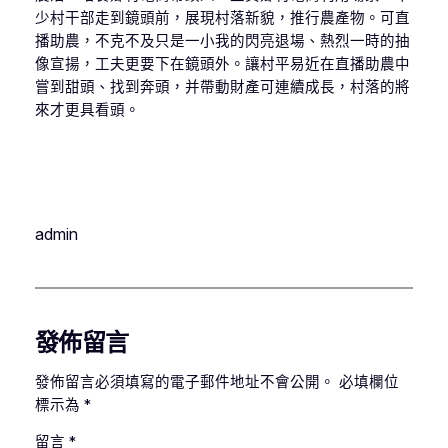
少村干部走到鏡頭前，展現村落新貌，推行農產物。可直
播助農，不克不及只是一小我的閃亮退場、熱烈一時的抽
像宣揚，工夫更要下在鏡頭外。讓村平易近在直播助農中
嘗到甜頭、找到奔頭，并帶動財產可連續成長，村落的將
來才更具看頭。
admin
發佈留言
發佈留言必須填寫的電子郵件地址不會公開。
必填欄位
標示為
*
留言
*