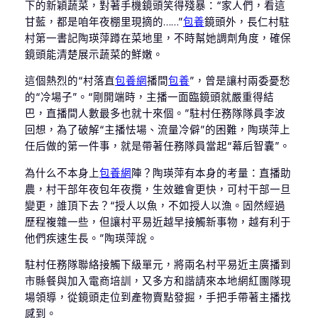
下的新穎蔬菜，對著手機鏡頭笑得殘暴：“家人們，看這
甘藍，都是咱年夜棚里現摘的……”
包養
鏡頭外，長仁村駐
村第一書記陶瑛萍蹲在菜地里，不時幫她調劑角度，確保
鏡頭能清楚展示蔬菜的鮮嫩。
這個熱烈的“村落直
包養網
播間
包養
”，曾是讓村兩委憂愁
的“冷場子”。“剛開端時，主播一面臨鏡頭就嚴重得結
巴，直播間人數最多也就十來個。”駐村任務隊隊員李波
回想，為了破解“主播怯場、流量冷僻”的困難，陶瑛萍上
任后做的第一件事，就是帶著任務隊員當起“幕后智囊”。
為什么不本身上
包養網
陣？陶瑛萍有本身的考量：直播助
農，村干部年夜包年夜攬，生效雖會更快，可村干部一旦
變更，誰頂下去？“授人以魚，不如授人以漁。固然經過
歷程複雜一些，但讓村平易近越早接觸新事物，越有利于
他們疾速生長。”陶瑛萍說。
駐村任務隊聯絡接觸下級單元，將兩名村平易近主廣播到
市縣餐與加入電商培訓，又多方和諧請來本地網紅團隊現
場領導，從鏡頭走位到產物賣點發掘，手把手帶著主播找
感到。