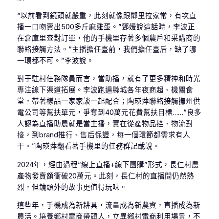
“以前看到鏡頭就嚴重，此刻就像跟鄰里拉家常，有次直
播一口吻賣出500多斤麻雞蛋。”鄧媛說這話時，李波正
在倉庫里查對訂單，他的手機里存著多個農戶和采購商的
聯絡接觸方法。“主播擔任臺前，我們擔任臺后，缺了哪
一環都不可。”李波說。
對于駐村任務隊員而言，當助播，就有了更多精神和時光
專注線下渠道拓展。李波跑遍縣城各年夜商超、機關食
堂，帶著樣品一家家談一起配合；陶瑛萍聯絡接觸撫州供
電公司等幫扶單元，爭奪到40萬元花費幫扶目標……“良多
人認為直播助農就是當主播，實在從產物品控、物流對
接，到brand推行、售后保證，每一個環節都需求有人
干。”陶瑛萍翻看著手機里的任務群記載說。
2024年，經由過程“線上直播+線下團購”形式，長仁村農
產物發賣額衝破20萬元。此刻，長仁村的直播間仍然熱
烈，但鏡頭外的故事更值得玩味。
這些年，手機成為新耕具，流量成為新農資，直播成為新
農活。培養鄉村電商帶頭人，立異鄉村電商利用場景，不