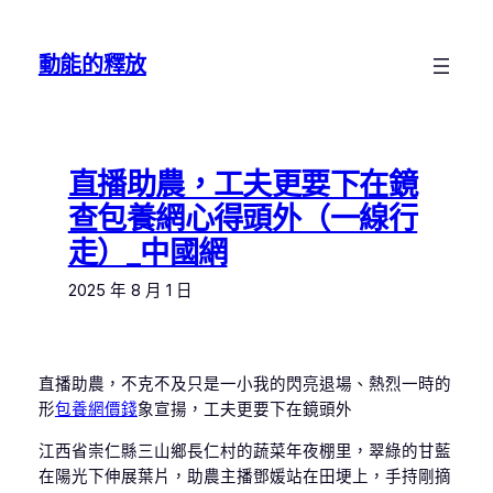
跳
至
動能的釋放
主
要
內
容
直播助農，工夫更要下在鏡
查包養網心得頭外（一線行
走）_中國網
2025 年 8 月 1 日
直播助農，不克不及只是一小我的閃亮退場、熱烈一時的
形
包養網價錢
象宣揚，工夫更要下在鏡頭外
江西省崇仁縣三山鄉長仁村的蔬菜年夜棚里，翠綠的甘藍
在陽光下伸展葉片，助農主播鄧媛站在田埂上，手持剛摘