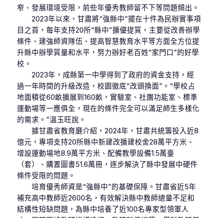
窄、發展環境受限，前些年優秀教師留不下等問題頻出。
2023年以來，甘肅將“強縣中”擺在十件為民辦實事項
目之首，每年支持20所“縣中”擴優提質，主要從改善辦學
條件、建強師資隊伍、提高智慧教育水平等方面全方位提
升縣中辦學質量和水平，努力辦好老百姓“家門口”的好學
校。
2023年，成縣第一中學得到了政府的資金支持，經
過一年時間的升級改造，校園徹底“改頭換面”。“學校占
地面積從60畝擴展到160畝，實驗室、社團功能室、標準
運動場等一應俱全，現在的條件完全可以滿足師生多樣化
的需求。”溫玉旺說。
據甘肅省教育廳介紹，2024年，甘肅共統籌投入近8
億元，專項支持20所縣中新建改擴建校舍28萬平方米、
增設運動場地8.9萬平方米、配備教學設備1.5萬臺
（套）、購置圖書51.6萬冊，逐步解決了縣中發展中硬件
條件受限的問題。
培育優秀師資是“強縣中”的基礎保障。甘肅省近5年
補充高中教師近2600名，有效解決縣中教師總量不足和
結構性短缺問題，為縣中培養了近100名專家型領軍人