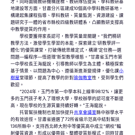
才。同時圍繞教研機構達標、教研隊伍提質、學科教研基
地建設等方面，甘肅分片區建成10個高中學科教研基地，
構建起集課程指導、學科教研、質量監測、資源建設、課
題研究于一體的省市縣校四級教研體系，凸顯教研支撐高
中教學提質的作用。
學校要獲得家長認可，教學質量是關鍵。“我們精研
教學方法，激發學生學習的本能，探索建立‘研教學評一
體化’的優質課堂，打破傳統思維定式，構建‘定任務—選
問題—編程序—悟道理’新型教學樣態。”甘肅省玉門市第
一中學校長王海龍說，引導教師以學生為主體，積極探索
基于情景、以問題為中心、遵循漸進漸變規律，優化課
小
樹屋
堂環節，提高了教學的針對
瑜伽教室
性，受到學生們
歡迎。
“2024年，玉門市第一中學本科上線率98.12%，讓更
多的玉門孩子考入了理想大學，學校辦學的認可度不斷提
高，現在學校的生源質量持續好轉。”王海龍說。
托管幫扶機制也是加快提升
共享會議室
縣中辦學水平
的有效途徑。甘肅省遴選了72所省級示范高中結對幫扶
136所縣中，支持西北師大附中等優質高中成立“網校”輻
射優質資源，形成以優帶弱、整體提質新模式。同時甘肅