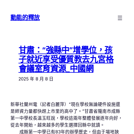
跳
至
動能的釋放
主
要
內
容
甘肅：“強縣中”增學位，孩
子就近享受優質教去九宮格
會議室育資源_中國網
2025 年 8 月 8 日
新華社蘭州電（記者白麗萍）“現在學校無論硬件設施還
是師資力量都快趕上市里的高中了。”甘肅省隴南市成縣
第一中學校長溫玉旺說，學校這兩年整體發展逐年向好，
從去年開始，越來越多的學生選擇回縣中就讀。
成縣第一中學已有83年的辦學歷史，但由于場地狹