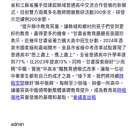
省和江蘇省攜手搭建起縣域普通高中交流合作發展的新模
式，目前雙方兩萬多名教師開展教研活動200余次、研發
示范課例200余節。
“提升縣中教育質量，讓縣城和鄉村的孩子們受到更
好的教育，贏得更多的機會。”甘肅省教育廳廳長張國珍
表示，近幾年甘肅省著力擴大高中招生計劃，2024年酒
泉市國家級和嘉峪關市、金昌市省級中考改革試點實現了
普通高中“愿上盡上、應上盡上”，全省普通高中升學率達
到77%，比2023年提高13%。同時，甘肅探索辦好“少而
精”中職，實施“中高本”職教貫通模式改革，讓每一位初
中畢業生都有自己的成才之路。“接下來，我們將持續
時
租空間
做好‘縣中振興’，每縣至少辦強、辦優一所高中，
讓優質高中龍頭帶動整體基礎教育提升，成為教育高
時租
場地
質量發展的基礎和基點。”
會議室出租
admin