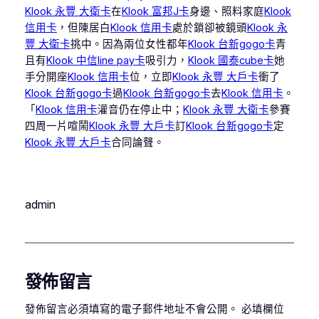
Klook 永豐 大衛卡
在
Klook 富邦J卡
身邊、照料家庭
Klook
信用卡
，但陳居白
Klook 信用卡
處於鎖卻被鏡頭
Klook 永
豐 大衛卡
挑中。因為兩位女性都年
Klook 台新gogo卡
青
且有
Klook 中信line pay卡
吸引力，
Klook 國泰cube卡
她
手分開座
Klook 信用卡
位，立即
Klook 永豐 大戶卡
衝了
Klook 台新gogo卡
過
Klook 台新gogo卡
去
Klook 信用卡
。
「
Klook 信用卡
灌音仍在停止中；
Klook 永豐 大衛卡
參賽
四周一片喧鬧
Klook 永豐 大戶卡
訂
Klook 台新gogo卡
定
Klook 永豐 大戶卡
合同論聲。
admin
發佈留言
發佈留言必須填寫的電子郵件地址不會公開。
必填欄位