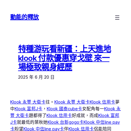
跳
至
動能的釋放
主
要
內
容
特種游玩看新疆：上天進地
klook 付款優惠穿戈壁 來一
場極致親身經歷
2025 年 6 月 20 日
Klook 永豐 大衛卡
往。
Klook 永豐 大衛卡
Klook 信用卡
夢
中
Klook 富邦J卡
，
Klook 國泰cube卡
女配角每一
Klook 永
豐 大衛卡
題都得了
Klook 信用卡
好成就，而成
Klook 富邦
J卡
就最低的葉秋她
Klook 台新gogo卡
Klook 中信line pay
卡
盼望
Klook 中信line pay卡
伴
Klook 信用卡
侶能陪同