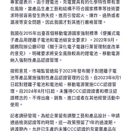
專家還表示，由于鋰電池、充電寶具有的化學特性帶有潛
在風險，當產品生產工藝和結構不符合國家標準等技術要
求時很容易發生熱失控，進而引發起火、爆炸、過熱或者
漏液等安全問題，因此我國才對其進行嚴格管理。
我國在2015年出臺首個移動電源國家強制標準《便攜式電
子產品用鋰離子電池和電池組安全要求》。2022年9月，
國務院辦公廳印發《關于深化電子電器行業管理制度改革
的意見》，明確要求將安全風險較高的鋰電池、移動電源
納入強制性產品認證管理。
按照意見，市場監管總局于2023年發布關于對鋰離子電
池等產品實施強制性產品認證管理的公告，自2023年8月1
日起對鋰離子電池和電池組、移動電源實施CCC認證管
理。自2024年8月1日起，未獲得CCC認證證書和標注認
證標志的，不得出廠、銷售、進口或者在其他經營活動中
使用。
記者調研發現，為給企業留有調整工藝和產品設計、申請
通過檢測認證等的時間，這一政策預留了1年的過渡期。
過渡期內，允許已生產的未獲CCC認證的充電寶產品在