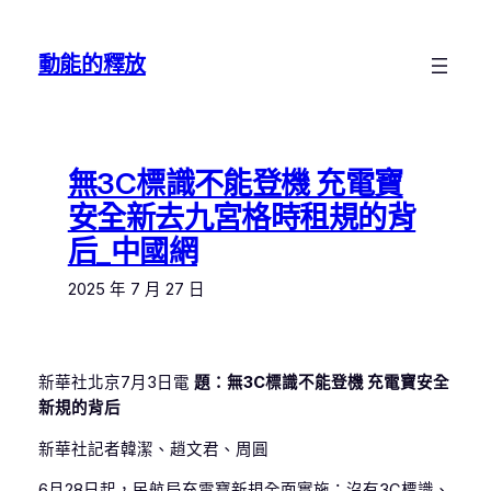
跳
至
動能的釋放
主
要
內
容
無3C標識不能登機 充電寶
安全新去九宮格時租規的背
后_中國網
2025 年 7 月 27 日
新華社北京7月3日電
題：無3C標識不能登機 充電寶安全
新規的背后
新華社記者韓潔、趙文君、周圓
6月28日起，民航局充電寶新規全面實施：沒有3C標識、