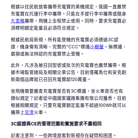
根據以往民航旅客攜帶充電寶的乘機規定，我國一直嚴禁
充電寶在托運行李中攜帶，只能在手提行李中攜帶或隨身
九宮格
攜帶，飛機上全程禁止使用。同時，要求充電寶必
須標明額定能量且必須符合規定。
根據民航局新規，所有能登機的充電寶必須通過3C認
證，機身需有清晰、完整的“CCC”標識
小樹屋
。無標識、
磨損或無法辨認的充電寶禁止登機。
此外，凡涉及被召回型號或批次的充電寶也嚴禁攜帶。根
據市場監管總局及相關企業公告，目前僅羅馬仕和安克創
新兩個品牌就已召回充電寶超120萬臺。
坐飛機需要嚴查充電寶是否有3C標識，坐火車是否也有
類似規定？記者從中國國家鐵路集團有限公司獲悉，目前
根據相關規定，只要充電寶額定能量不超過100Wh就可以
攜帶上
交流
火車。
3C認證與CE的管理范圍和實施要求不盡相同
記者注意到，一些跨境旅客對新規存在疑問和困惑。