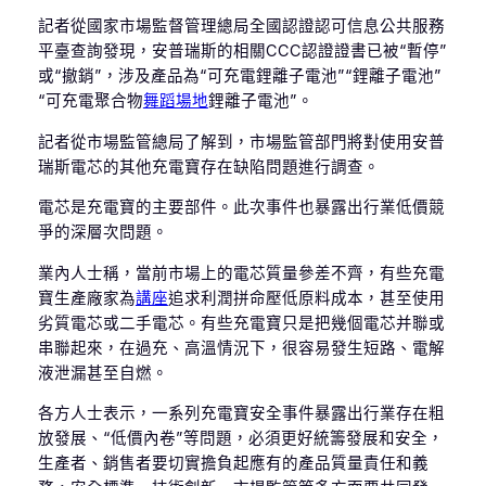
記者從國家市場監督管理總局全國認證認可信息公共服務
平臺查詢發現，安普瑞斯的相關CCC認證證書已被“暫停”
或“撤銷”，涉及產品為“可充電鋰離子電池”“鋰離子電池”
“可充電聚合物
舞蹈場地
鋰離子電池”。
記者從市場監管總局了解到，市場監管部門將對使用安普
瑞斯電芯的其他充電寶存在缺陷問題進行調查。
電芯是充電寶的主要部件。此次事件也暴露出行業低價競
爭的深層次問題。
業內人士稱，當前市場上的電芯質量參差不齊，有些充電
寶生產廠家為
講座
追求利潤拼命壓低原料成本，甚至使用
劣質電芯或二手電芯。有些充電寶只是把幾個電芯并聯或
串聯起來，在過充、高溫情況下，很容易發生短路、電解
液泄漏甚至自燃。
各方人士表示，一系列充電寶安全事件暴露出行業存在粗
放發展、“低價內卷”等問題，必須更好統籌發展和安全，
生產者、銷售者要切實擔負起應有的產品質量責任和義