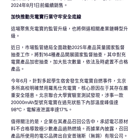
2024年8月1日前繼續銷售。
加快推動充電寶行業守牢安全底線
這場聚焦充電寶的監管升級，也將倒逼相關產業鏈轉型升
級。
近日，市場監管總局全面啟動2025年產品質量國家監督
抽查工作，將對164種產品開展國家監督抽查，其中對充
電寶產品加密抽查，加大批次數量，依法及時處置不合格
產品。
今年6月，針對多起學生宿舍發生充電寶自燃事件，北京
多所高校明確禁用羅馬仕充電寶，核心原因在于其存在嚴
重安全隱患。北京聯合大學實驗室測試發現，涉事一款
20000mAh型號充電寶在過充狀態下內部溫度峰值達
98℃，電解液泄漏率達17%。
值得關注的是，企業在其產品召回公告中，承認電芯原材
料不合格導致極少數產品過熱燃燒。而據業內披露，召回
產品所使用的電芯品牌出自安普瑞斯（無錫）有限公司。