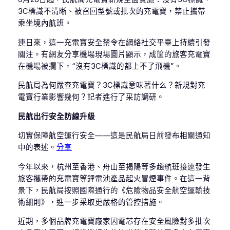
3C標識不清晰、被召回型號或批次的充電寶，禁止攜帶
乘坐境內航班。
連日來，這一充電寶安全禁令在網絡社交平臺上持續引發
關注。有網友分享機場現場圖片顯示，成筐的旅客充電寶
在機場被攔下，“沒有3C標識的都上不了飛機”。
民航局為何嚴查充電寶？3C標識意味著什么？新規對充
電寶行業影響幾何？記者進行了采訪調研。
民航出行安全防線升級
切實保障航空運行安全——這是民航局日前發布相關通知
中的表述。
分享
今年以來，杭州至香港、舟山至揭陽等多趟航班接連發生
旅客攜帶的充電寶等鋰電池產品起火冒煙事件。在這一背
景下，民航局按照國際通行的《危險物品安全航空運輸技
術細則》，進一步采取更嚴格的管控措施。
近期，多個品牌充電寶廠家因電芯存在安全風險對多批次