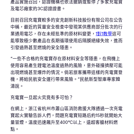
產品實施召回，認證機構也依法撤銷或暫停了多家充電寶
及電芯廠家的3C認證證書。
目前召回充電寶較多的安克創新科技股份有限公司在公告
中稱，最近的質量安全檢查中發現某供應商部分批次的行
業通用電芯，存在未經批準的原材料變更，
1對1教學
這可
能導致極少數產品在長期循環使用后隔膜絕緣失效，進而
引發過熱甚至燃燒的安全隱患。
“一些不合格的充電寶存在原材料安全等隱患，在飛機上
使用容易產生鋰電池溫度過熱的風險，意外碰撞擠壓可能
出現燃燒甚至爆炸的情況。倘若旅客攜帶這樣的充電寶登
機，將給民航安全運行帶來風險。”民航新型智庫專家韓
濤說。
充電寶一旦起火究竟有多可怕？
在網上，浙江省杭州市蕭山區消防救援大隊通過一次充電
寶起火實驗告訴人們，問題充電寶短路后約15秒就開始大
量冒煙，溫度迅速飆升至400℃以上，遠超客艙材料燃
點。