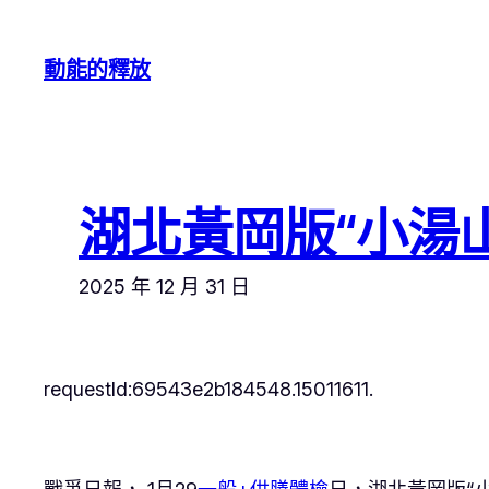
跳
至
動能的釋放
主
要
內
容
湖北黃岡版“小湯
2025 年 12 月 31 日
requestId:69543e2b184548.15011611.