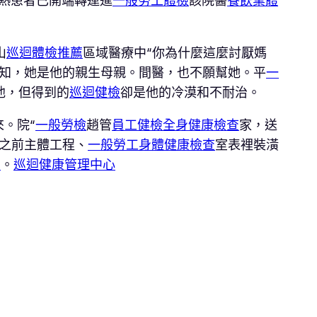
售熱患者已開端轉運進
一般勞工體檢
該院醫
餐飲業體
山
巡迴體檢推薦
區域醫療中“你為什麼這麼討厭媽
知，她是他的親生母親。間醫，也不願幫她。平
一
他，但得到的
巡迴健檢
卻是他的冷漠和不耐治。
。院“
一般勞檢
趙管
員工健檢
全身健康檢查
家，送
之前主體工程、
一般勞工身體健康檢查
室表裡裝潢
目
。
巡迴健康管理中心