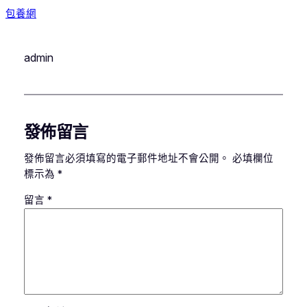
包養網
admin
發佈留言
發佈留言必須填寫的電子郵件地址不會公開。
必填欄位
標示為
*
留言
*