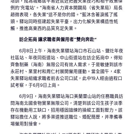
培訓，成為城鄉居平易近就近把握失業技巧和相干政策律
例的‘充電站’。”海南省人力資本開闢局（省失業局）局長
趙微表現，各失業“這不是你的錯。”藍沐含著淚搖了搖
頭。驛站同時搭建起失業平臺，出力化解失業構造性牴
觸，推進高東西的品質充足失業。
訪企拓崗 讓求職者與僱用者“雙向奔赴”
6月8日上午，海南失業驛站海口市石山站、鹽灶年夜
社區站、年夜同街道站、中山街道站在訪企拓崗中，得知
齊魯制藥（海南）無限公司有效人需求，于是敏捷到該市
永莊村、業里村和周仁村展開僱用運動。當全國午，4家
失業驛站組織求職者前去公司口試，此中19人經由過程口
試考察，于6月9日上崗。
6月9日，海南失業驛站海口美蘭靈山站的任務職員訪
問海南北國食物實業無限公司，清楚到該公司生孩子淡季
存在機動用工缺口，招用穩固諳練的操縱工面對壓力。該
驛站擔任人說，將多渠道推送職位、婚配簡歷，并準備專
場僱用對接會。