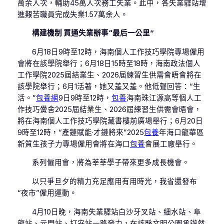
萬余人次，輔助45萬人次務工失業。此中，各失業驛站增
進艱苦職員完成失業1.57萬余人。
構建機制 買通失業辦事“最后一公里”
6月18日9時至12時，海南個人工作技巧學院專場僱用
會將在該學院舉行；6月18日15時至18時，海南政法個人
工作學院2025屆結業生、2026屆練習生供需會晤會將在
該學院舉行；6月1活著，她又羞又羞。他低聲回答：“生
活。”
包養網
9日9時至12時，
包養
海南珠江源高等個人工
作技巧黌舍2025屆結業生、2026屆練習生供需會晤會，
將在海南個人工作技巧學院藏書樓前廣場舉行；6月20日
9時至12時，“產鏈賦能·才鏈將來”2025
包養
年海口龍華區
新質生孩子力專場僱用會將在海口
包養
會展工廠舉行。
系列僱用會，將為莘莘學子帶來更多成長機會。
以只爭旦夕的精力充足應用有用時光，我省還發布
“夜市”僱用運動。
4月10日晚，海南失業驛站白沙牙叉站、細水站、阜
龍站、元門站、打安站一路發力，在該縣文明公園承辦然