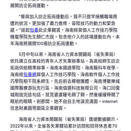
展開訪企拓崗運動。
“餐與加入訪企拓崗運動后，我不只提早接觸職場周
遭的狀況，更加強了盡力進修、晉陞技巧的動力和緊急
感。”談起
包養
赴企業觀賞，海南經貿個人工作技巧學院
機電學院先生顏仁杰說。包含他介入的該場運動在內，本
年海南將展開100場訪企拓崗運動。
5月中旬以來，海南省人力資本開闢局（省失業局）
依托建立在高校的青年人才失業辦事站，為高校師生訪企
拓崗供給精準辦事。海南本國語學院、海南醫科年夜學、
海南經
包養網
貿個人工作技巧學院、海南軟件個人工作技
巧學院相干院系師生，先后前去椰樹團體、海南博鰲樂城
國際醫療游玩先行區、海南值選科技無限公司、海口回復
城剛說完這句話，就見婆婆睫毛顫了顫，然後緩緩睜開了
眼前的眼睛。剎那間，她不由自主地淚流滿面。internet
信息財產園等園區企業觀賞。
海南省人力資本開闢局（省失業局）匯總數據顯示，
2022年以來，全省各失業驛站累計訪問和招待休息者70