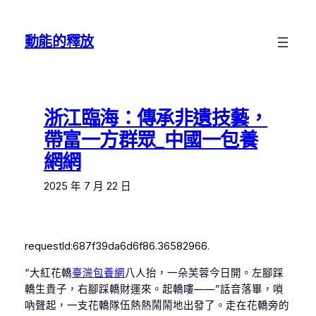
跳
至
動能的釋放
主
要
內
容
浙江臨海：傳承非遺技藝，
帶富一方群眾_中國一包養
網網
2025 年 7 月 22 日
requestId:687f39da6d6f86.36582966.
“大紅花轎
臺灣包養網
八人抬，一朵芙蓉今日開。左腳踩
轎生貴子，右腳踩轎財運來。起轎嘍——”話音落畢，嗩
吶聲起，一支花轎隊伍熱熱鬧鬧地出發了。走在花轎旁的