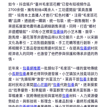
如今，抖音賬戶“臺州毛家班花轎”已發布短視頻作品
2700余個，擁有粉絲4萬余人。工坊還開設“黨員直播
間”，培育本土直播人才進行“紅色村播”，注冊“毛家班花
轎”品牌，通過統一購銷、統一包裝、統一銷售機制，多
渠道拓展當地農特產品網絡銷售渠道。同時，打造“鄉村
非遺體驗館”，印有小芝標簽
包養妹
的小芝木雕、鼓亭、
跑馬燈、蓮花落等非遺物品得以充分展示。此外，以宋韻
文化為牽引，工坊對戲劇服裝、手工花轎等進行創新，并
將相關手工藝品發放給周邊村民加工，在提高
包養網
村民
經濟收入的同時，也激發了他們參與保護和傳承非遺的熱
情。
近年來，
包養網推薦
一批類似于“毛家班”一樣的當地傳統
小
長期包養
產業也得到快速發展。小芝鎮加大技能培訓力
度，以“先鋒矩陣”激發“共富活力”，黨員干部
包養
主動當
起村民和企業間
甜心花園
的“
包養
代跑
包養
員”，逐漸摸索
出“找準優勢、對準龍頭、帶富群眾”的產業共富新路。如
草帽產業，就將傳統技術與當地原
包養
材料、人力資源優
勢結合，與新技術、新理念、新產品對接，最終形成獨具
特色的
包養網評價
產業優勢，讓小芝草帽這個小產業釋放