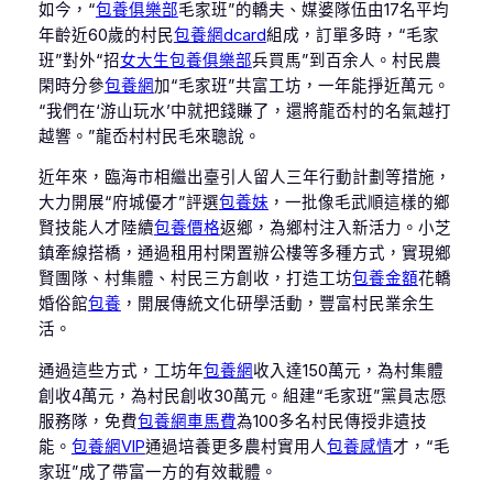
如今，“
包養俱樂部
毛家班”的轎夫、媒婆隊伍由17名平均
年齡近60歲的村民
包養網dcard
組成，訂單多時，“毛家
班”對外“招
女大生包養俱樂部
兵買馬”到百余人。村民農
閑時分參
包養網
加“毛家班”共富工坊，一年能掙近萬元。
“我們在‘游山玩水’中就把錢賺了，還將龍岙村的名氣越打
越響。”龍岙村村民毛來聰說。
近年來，臨海市相繼出臺引人留人三年行動計劃等措施，
大力開展“府城優才”評選
包養妹
，一批像毛武順這樣的鄉
賢技能人才陸續
包養價格
返鄉，為鄉村注入新活力。小芝
鎮牽線搭橋，通過租用村閑置辦公樓等多種方式，實現鄉
賢團隊、村集體、村民三方創收，打造工坊
包養金額
花轎
婚俗館
包養
，開展傳統文化研學活動，豐富村民業余生
活。
通過這些方式，工坊年
包養網
收入達150萬元，為村集體
創收4萬元，為村民創收30萬元。組建“毛家班”黨員志愿
服務隊，免費
包養網車馬費
為100多名村民傳授非遺技
能。
包養網VIP
通過培養更多農村實用人
包養感情
才，“毛
家班”成了帶富一方的有效載體。