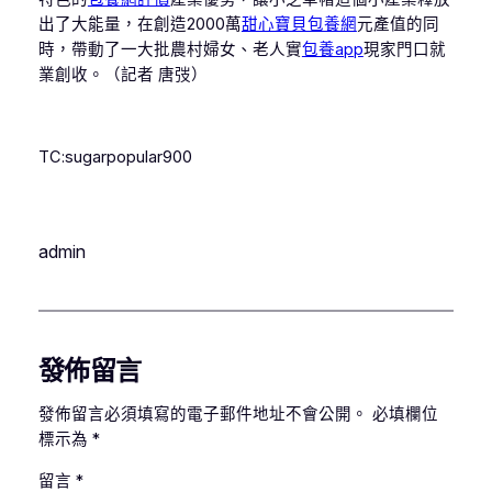
出了大能量，在創造2000萬
甜心寶貝包養網
元產值的同
時，帶動了一大批農村婦女、老人實
包養app
現家門口就
業創收。（記者 唐弢）
TC:sugarpopular900
admin
發佈留言
發佈留言必須填寫的電子郵件地址不會公開。
必填欄位
標示為
*
留言
*