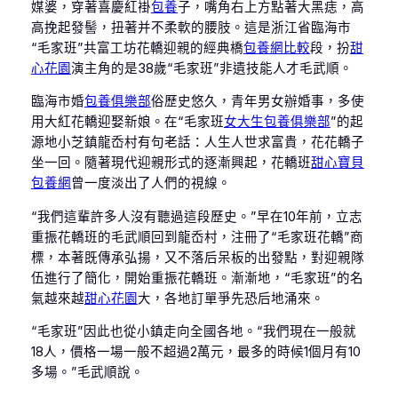
媒婆，穿著喜慶紅褂
包養
子，嘴角右上方點著大黑痣，高
高挽起發髻，扭著并不柔軟的腰肢。這是浙江省臨海市
“毛家班”共富工坊花轎迎親的經典橋
包養網比較
段，扮
甜
心花園
演主角的是38歲“毛家班”非遺技能人才毛武順。
臨海市婚
包養俱樂部
俗歷史悠久，青年男女辦婚事，多使
用大紅花轎迎娶新娘。在“毛家班
女大生包養俱樂部
”的起
源地小芝鎮龍岙村有句老話：人生人世求富貴，花花轎子
坐一回。隨著現代迎親形式的逐漸興起，花轎班
甜心寶貝
包養網
曾一度淡出了人們的視線。
“我們這輩許多人沒有聽過這段歷史。”早在10年前，立志
重振花轎班的毛武順回到龍岙村，注冊了“毛家班花轎”商
標，本著既傳承弘揚，又不落后呆板的出發點，對迎親隊
伍進行了簡化，開始重振花轎班。漸漸地，“毛家班”的名
氣越來越
甜心花園
大，各地訂單爭先恐后地涌來。
“毛家班”因此也從小鎮走向全國各地。“我們現在一般就
18人，價格一場一般不超過2萬元，最多的時候1個月有10
多場。”毛武順說。