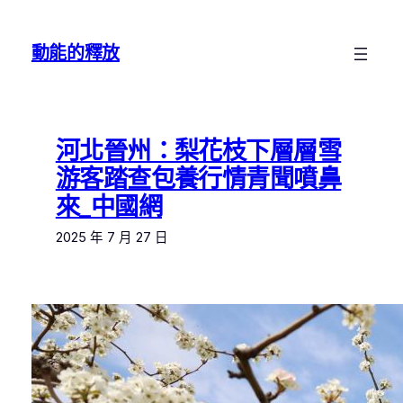
跳
至
動能的釋放
主
要
內
容
河北晉州：梨花枝下層層雪
游客踏查包養行情青聞噴鼻
來_中國網
2025 年 7 月 27 日