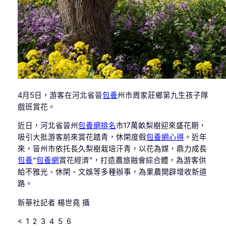
4月5日，游客在河北省晉
包養
州市周家莊鄉第九生孩子隊
戲班賞花。
近日，河北省晉州
包養網排名
市17萬畝梨樹迎來盛花期，
吸引大批游客前來賞花踏青，休閑度假
包養網心得
。近年
來，晉州市依托長久梨樹栽培汗青，以花為媒，鼎力成長
包養
“
包養網
賞花經濟”，打造農旅融會綜合體，為游客供
給不雅光、休閑、文娛等多種辦事，為果農開辟增收新道
路。
新華社記者 楊世堯 攝
< 1 2 3 4 5 6