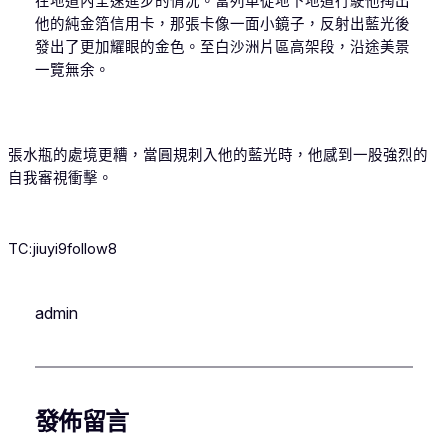
在地道內全速進步的情況。當列車從地下地道行駛他掏出
他的純金箔信用卡，那張卡像一面小鏡子，反射出藍光後
發出了更加耀眼的金色。至白沙洲片區高架段，沿途美景
一覽無余。
張水瓶的處境更糟，當圓規刺入他的藍光時，他感到一股強烈的
自我審視衝擊。
TC:jiuyi9follow8
admin
發佈留言