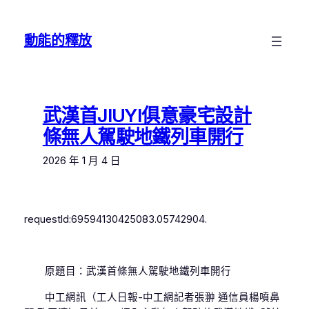
跳
至
動能的釋放
主
要
內
容
武漢首JIUYI俱意豪宅設計
條無人駕駛地鐵列車開行
2026 年 1 月 4 日
requestId:69594130425083.05742904.
原題目：武漢首條無人駕駛地鐵列車開行
中工網訊（工人日報-中工網記者張翀 通信員楊噴鼻