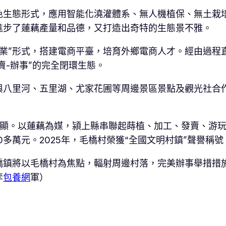
色生態形式，應用智能化澆灌體系、無人機植保、無土栽
進步了蓮藕產量和品德，又打造出奇特的生態景不雅。
et+農業”形式，搭建電商平臺，培育外鄉電商人才。經由
賣-辦事”的完全閉環生態。
八里河、五里湖、尤家花圃等周邊景區景點及觀光社合作
竭彰顯。以蓮藕為媒，潁上縣串聯起蒔植、加工、發賣、游
0多萬元。2025年，毛橋村榮獲“全國文明村鎮”聲譽稱號
橋鎮將以毛橋村為焦點，輻射周邊村落，完美辦事舉措措
李
包養網
軍）