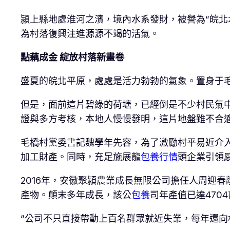
潁上縣地處淮河之濱，境內水系發財，被譽為“皖北
為村落復興注進源源不竭的活氣。
點藕成金 綻放村落新畫卷
盛夏的皖北平原，處處是活力勃勃的氣象。置身于
但是，面前這片碧綠的荷塘，已經倒是不少村民氣
證與多方考核，本地人慢慢發明，這片地盤雖不合
毛橋村黨委書記魏學年先容，為了激勵村平易近介
加工財產。同時，充足施展龍
包養行情
頭企業引領
2016年，安徽聚潁農業成長無限公司擔任人周迎
產物。顛末多年成長，該公
包養
司年產值已達470
“公司不只直接帶動上百名群眾就近失業，每年還向村