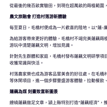
從最後的幾百畝實驗田，到現在超萬畝的蒔植範圍
農文旅融會 打造村落游新體驗
每至夏日，毛橋村便成為一片歡喜的陸地。以“蓮-
為給游客帶來更好的體驗，毛橋村不竭完美蓮藕蒔
游玩中清楚蓮藕文明，增加見識。
針對先生群體和家庭，毛橋村發布蓮藕文明研學項
收獲常識與快活。
村落農家樂也成為游客品嘗美食的好往處。在毛橋村
等休閑項目，進一個步驟豐盛游客體驗，拉動餐飲、
蓮藕為媒 刻畫致富新圖景
繚繞蓮藕做足文章，潁上縣特別打造“蓮藕經濟”，