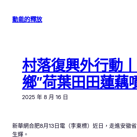
跳
至
動能的釋放
主
要
內
容
村落復興外行動丨
鄉”荷葉田田蓮藕
2025 年 8 月 16 日
新華網合肥8月13日電（李東標）近日，走進安徽
生輝。