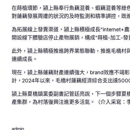
在蒔植環節，潁上縣奉行魚藕混養、蝦藕混養等綠
對蓮藕發展周遭的狀況的及時監測和精準調控，既
為拓展線上發賣渠道，潁上縣積極成長“intern
開設線下體驗店停止產物展銷，構成“蒔植-加工-發
此外，潁上縣積極推進跨界業態聯動，推進毛橋村與
連續成長。
現在，潁上縣蓮藕財產連續強大，brand效應不
計，2024年以來，毛橋村蓮藕經濟綜合支出達500
潁上縣夏橋鎮黨委副書記管廷亮說，下一個步驟夏
產集群，為村落復興注進更多活氣。（介入采寫：
admin