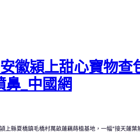
安徽潁上甜心寶物查
噴鼻_中國網
省潁上縣夏橋鎮毛橋村萬畝蓮藕蒔植基地，一幅“接天蓮葉