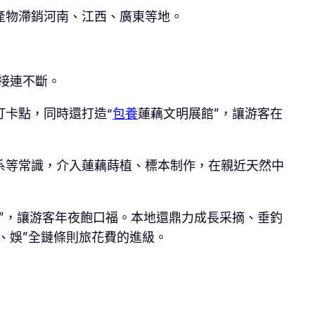
產物滯銷河南、江西、廣東等地。
接連不斷。
卡點，同時還打造“
包養
蓮藕文明展館”，讓游客在
系等常識，介入蓮藕蒔植、標本制作，在親近天然中
”，讓游客年夜飽口福。本地還鼎力成長采摘、垂釣
、娛”全鏈條則旅花費的進級。