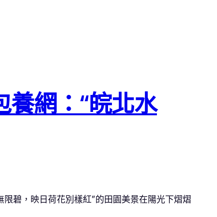
包養網：“皖北水
無限碧，映日荷花別樣紅”的田園美景在陽光下熠熠