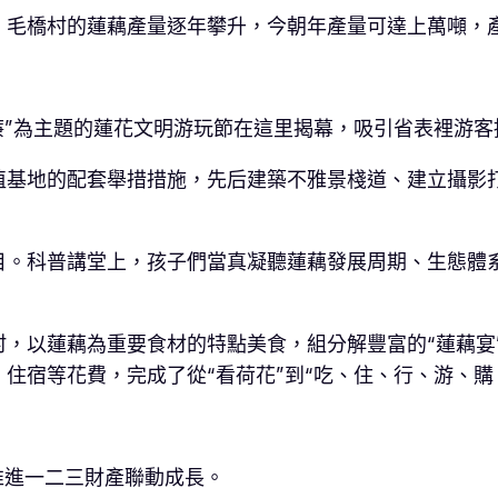
，毛橋村的蓮藕產量逐年攀升，今朝年產量可達上萬噸，
廉”為主題的蓮花文明游玩節在這里揭幕，吸引省表裡游客
植基地的配套舉措措施，先后建築不雅景棧道、建立攝影打
目。科普講堂上，孩子們當真凝聽蓮藕發展周期、生態體
，以蓮藕為重要食材的特點美食，組分解豐富的“蓮藕宴
住宿等花費，完成了從“看荷花”到“吃、住、行、游、購
推進一二三財產聯動成長。