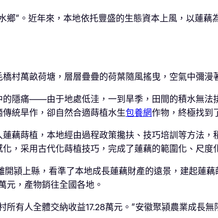
水鄉”。近年來，本地依托豐盛的生態資本上風，以蓮藕
毛橋村萬畝荷塘，層層疊疊的荷葉隨風搖曳，空氣中彌漫
中的隱痛——由于地處低洼，一到旱季，田間的積水無法
適傳統旱作，卻自然合適蒔植水生
包養網
作物，終極找到
入蓮藕蒔植，本地經由過程政策攙扶、技巧培訓等方法，
感化，采用古代化蒔植技巧，完成了蓮藕的範圍化、尺度
春離開潁上縣，看準了本地成長蓮藕財產的遠景，建起蓮
4萬元，產物銷往全國各地。
所有人全體交納收益17.28萬元。”安徽聚潁農業成長