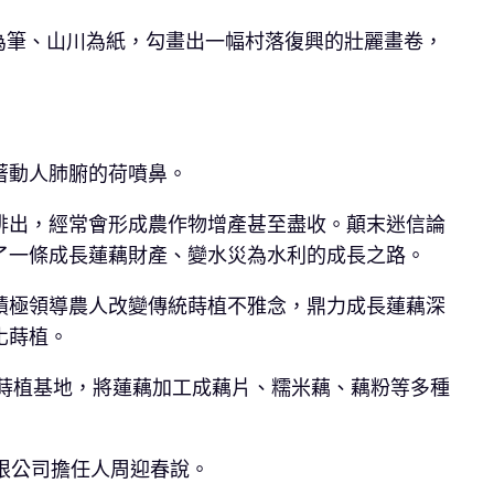
為筆、山川為紙，勾畫出一幅村落復興的壯麗畫卷，
著動人肺腑的荷噴鼻。
排出，經常會形成農作物增產甚至盡收。顛末迷信論
了一條成長蓮藕財產、變水災為水利的成長之路。
積極領導農人改變傳統蒔植不雅念，鼎力成長蓮藕深
化蒔植。
藕蒔植基地，將蓮藕加工成藕片、糯米藕、藕粉等多種
無限公司擔任人周迎春說。