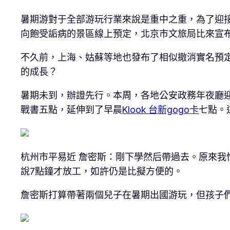
暑期游對于全部游玩行業來說是重中之重，為了迎
向飽受詬病的景區線上預定，北京市文旅局比來宣
不久前，上海、姑蘇等地也發布了相似撤消實名預
的成長？
暑期未到，辦證先行。本周，各地公安政務年夜廳
戰書五點，延伸到了早晨
Klook 台新gogo卡
七點。
杭州市平易近 詹密斯：剛下學然后帶過去。原來我
說7點鐘才放工，如許仍是比擬方便的。
詹密斯打算帶著兩個兒子在暑期出國游玩，但孩子