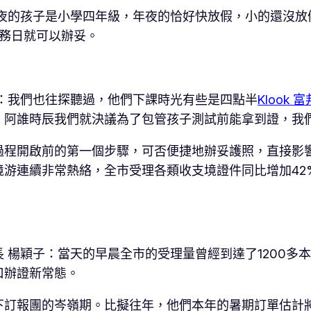
年夜的孩子是小學四年級，年夜的恰好快放假，小的還沒放
任務日就可以辦妥。
：我們也往探聽過，他們下課時光有些是四點半
Klook 
，阿誰時辰我們就決議為了包管孩子測試前能拿到證，我
過程開啟前的第一個步驟，可否便捷地辦妥護照，直接影
游連續非常熱絡，全市受理各類收支境證件同比增加42
 楊穎子：當天的早晨全市的受理量曾經到達了1200多
口辦證新常態。
訂報團的岑嶺期。比擬往年，他們本年的暑期訂單估計將