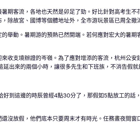
接暑期客流，各地也天然是卯足了勁。好比針對高考生不
布，除故宮、國博等個體地址外，全市游玩景區已周全撤
定的舉動。暑期游的預熱已然開端。若何應對宏大的暑期
迎來收支境辦證的岑嶺。為了應對增添的客流，杭州公安
這延出來的兩個小時，讓很多先生和下班族，不消告假就
恰好到這邊的時辰曾經4點30分了，那假如5點放工的話
們還沒放假，他們底本只要周末才有時光。任務晝夜間窗