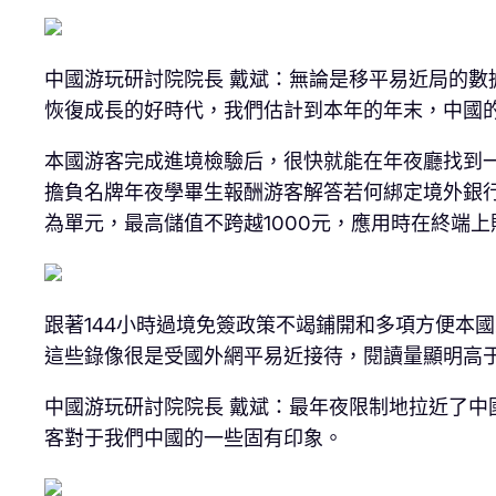
中國游玩研討院院長 戴斌：無論是移平易近局的
恢復成長的好時代，我們估計到本年的年末，中國的
本國游客完成進境檢驗后，很快就能在年夜廳找到
擔負名牌年夜學畢生報酬游客解答若何綁定境外銀
為單元，最高儲值不跨越1000元，應用時在終端
跟著144小時過境免簽政策不竭鋪開和多項方便本
這些錄像很是受國外網平易近接待，閱讀量顯明高于
中國游玩研討院院長 戴斌：最年夜限制地拉近了
客對于我們中國的一些固有印象。