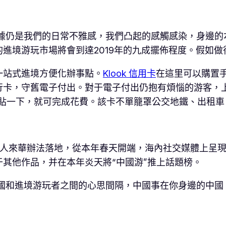
數據仍是我們的日常不雅感，我們凸起的感觸感染，身邊的
進境游玩市場將會到達2019年的九成擺佈程度。假如做
一站式進境方便化辦事點。
Klook 信用卡
在這里可以購置
行卡，守舊電子付出。對于電子付出仍抱有煩惱的游客，上
上貼一下，就可完成花費。該卡不單籠罩公交地鐵、出租
國人來華辦法落地，從本年春天開端，海內社交媒體上呈
其他作品，并在本年炎天將“中國游”推上話題榜。
中國和進境游玩者之間的心思間隔，中國事在你身邊的中國