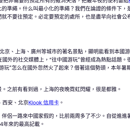
要把非需要的預定所有的撤消失落，把最年夜的便利留給
化的準繩。什么叫最小化的準繩？我們在論證的條件下，
們就不要往預定。必定要預定的處所，也是盡早向社會公
，北京、上海、廣州等城市的著名景點，顯明能看到本國
在國外的社交媒體上，“往中國游玩”曾經成為熱點話題。
游玩”怎么在國外忽然火了起來？借著這個勢頭，本年暑
景。之前有看到過，上海的夜晚霓虹閃耀，很是都雅。
、西安、北京
Klook 信用卡
。
、伴侶一路來中國家假的，比前兩周多了不少。自從進進
近4年來的最高記載。