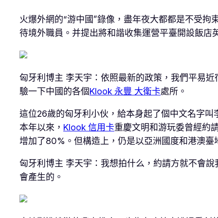
火爆外網的“游中國”錄像，盡年夜大都都是不受拘
待境外職員。并提出將和諧收集運營平臺開設飯店
匈牙利博主 李天宇：依照最新的政策，我們平易
驗一下中國的各個
Klook 永豐 大衛卡
處所。
這位26歲的匈牙利小伙，給本身起了個中文名字叫
本年以來，
Klook 信用卡
重慶文明和游玩委曾經約請
增加了80%。但構造上，仍是以亞洲國度和港澳臺
匈牙利博主 李天宇：我想拍什么，約請方就不會
會產生的。