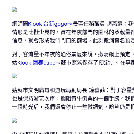
網師園
Klook 台新gogo卡
景區任務職員 趙燕蘇：
情形是比擬少見的，實在年夜部門的園林的承載量
信息，就會形成我們門口的擁堵，此刻撤消實名預
對于客流量不年夜的通俗景區來說，撤消網上預定
姑
Klook 國泰cube卡
蘇市照舊保存了預定制。在專
姑蘇市文明廣電和游玩局副局長 鐘蕓菲：對于容量
也是保持游玩次序，攔阻黃牛倒票的一個手腕。我
一段時光后，我們還會停止一些微調劑，盼望仍是