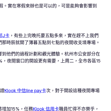
假。實在寒假來辦也是可以的，可是能夠會影響到
富邦J卡
，有些上完晚托要五點多來，實在趕不上我們
們那時辰就開了薄暮五點到七點的夜間收支境專場。
響到他們的過程計劃和觀光體驗。杭州市公安部分在
%，夜間窗口的開設更有需要，上周二，全市各區15
本證
Klook 中信line pay卡
次，對于開設這種夜間專場
增加15%，任務
Klook 信用卡
職員忙得不亦樂乎，