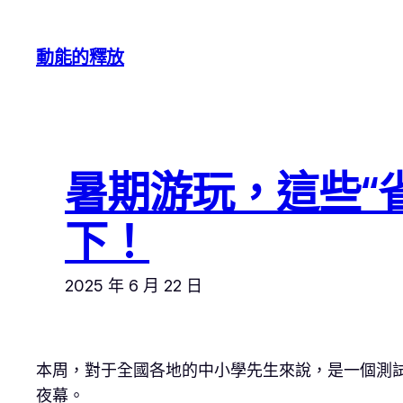
跳
至
動能的釋放
主
要
內
容
暑期游玩，這些“省
下！
2025 年 6 月 22 日
本周，對于全國各地的中小學先生來說，是一個測
夜幕。