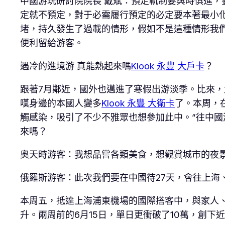
中國游玩研討院院長 戴斌：預定軌制要與時俱進，
定就不預定，對于必需履行預定的必定要本著最小
堵，持久發生了過載的情形，假如不是這種情形我
便利留給游客。
遇冷的進境游 真能熱起來嗎
Klook 永豐 大戶卡
？
跟著7月鄰近，國外也邁進了寒假出游淡季。比來
嘆身邊的本國人變多
Klook 永豐 大衛卡
了。本周，
觸感染，吸引了不少不雅眾也想參加此中。“往中國
來嗎？
奧天時游客：我想品嘗各類美食，想觀賞城市的夜
俄羅斯游客：此次我們要在中國待27天，會往上海
本周五，抵達上海浦東機場的國際搭客中，與家人
升。兩周前的6月15日，單日更衝破了10萬，創下