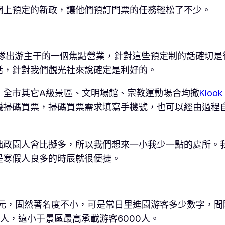
網上預定的新政，讓他們預訂門票的任務輕松了不少。
團隊出游主干的一個焦點營業，針對這些預定制的話確切是
話，針對我們觀光社來說確定是利好的。
，全市其它A級景區、文明場館、宗教運動場合均撤
Kloo
機掃碼買票，掃碼買票需求填寫手機號，也可以經由過程
拙政園人會比擬多，所以我們想來一小我少一點的處所。
是寒假人良多的時辰就很便捷。
單元，固然著名度不小，可是常日里進園游客多少數字，間
人，遠小于景區最高承載游客6000人。