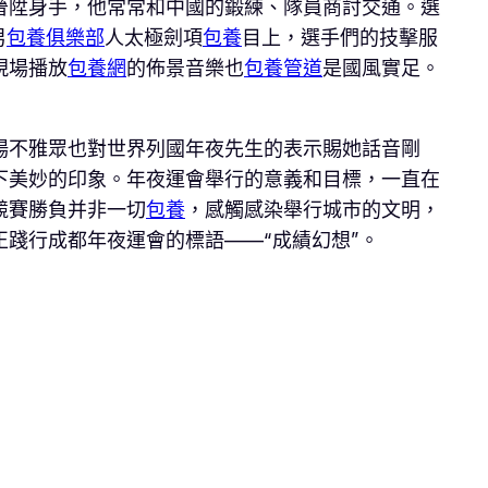
晉陞身手，他常常和中國的鍛練、隊員商討交通。選
男
包養俱樂部
人太極劍項
包養
目上，選手們的技擊服
現場播放
包養網
的佈景音樂也
包養管道
是國風實足。
場不雅眾也對世界列國年夜先生的表示賜她話音剛
下美妙的印象。年夜運會舉行的意義和目標，一直在
競賽勝負并非一切
包養
，感觸感染舉行城市的文明，
踐行成都年夜運會的標語——“成績幻想”。