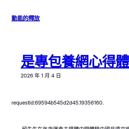
跳
至
動能的釋放
主
要
內
容
是專包養網心得體
2026 年 1 月 4 日
requestId:69594b545d2d45.19356160.