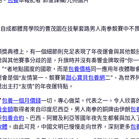
明。
包養
本報記者 郭俊鋒攝/光亮圖片
來自成都體育學院的曹茂園在技擊套路男人南拳競賽中不
頒獎典禮上，有一個細節則充足表現了年夜運會與其他競
但與其他賽事分歧的是，升旗時并沒有奏響金牌取得“你一
”“者地點國度的國歌，而是
包養價格
同一應用年夜體聯
運會是個“友情第一、競賽第
甜心寶貝包養網
二”、為世界
出主打“友情”的年夜運特點。
了
包養一個月價錢
一切，專心做菜。代表之一。令人欣喜
養金額
取得者來自印度尼西亞，男人南拳的銅牌由伊朗
包
亞
包養合約
、巴西、阿爾及利亞等國年夜先生都餐與加入
軟體
。由此可見，中國文明已慢慢走向世界，深刻更多
包