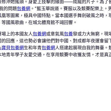
蔡修沖她搖頭。身愛上技擊的緣由——成龍的片子。為了
我的問題
包養網
。”藍玉華說道。賽服以及競賽配樂上。
鳳凰等圖案，極具中國特點。當本國選手舞劍破風之時，
》等國風歌曲，在城北體育館不竭回響。
賽場上的本國友人
包養網
或意氣風
包養
發或力大無窮，現
鬧的回應，這也勢必會讓他們對中國、對成都年夜運會留
心寶貝包養網
生和年青
包養網
人搭建起展現自我的舞臺。
本地青年學子友愛交通，在享用競賽中收獲友情，才是真正