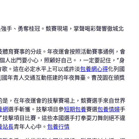
畏強手、勇奪桂冠。競賽現場，掌聲喝彩聲響徹城北
技體育賽事的分歧。年夜運會按照活動賽事通例，會
個人出門要小心，照顧好自己。，一定要記住，”身
會歌。這在必定水平上可以或許淡
包養網心得
化列國
列國年青人交通互動搭建的年夜舞臺。曹茂園在頒獎
的是，在年夜運會的技擊賽場上，競賽選手來自世界
養網
選手斬獲。技擊項目參
短期包養
賽選
包養情婦
手
了技擊項目比賽。這些本國選手打拳耍刀舞劍絕不違
養站長
青年人心中。
包養行情