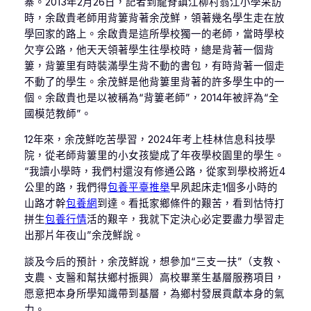
寨。2013年2月26日，記者到龍脊鎮江柳村翁江小學采訪
時，余啟貴老師用背簍背著余茂鮮，領著幾名學生走在放
學回家的路上。余啟貴是這所學校獨一的老師，當時學校
欠亨公路，他天天領著學生往學校時，總是背著一個背
簍，背簍里有時裝滿學生背不動的書包，有時背著一個走
不動了的學生。余茂鮮是他背簍里背著的許多學生中的一
個。余啟貴也是以被稱為“背簍老師”，2014年被評為“全
國模范教師”。
12年來，余茂鮮吃苦學習，2024年考上桂林信息科技學
院，從老師背簍里的小女孩變成了年夜學校園里的學生。
“我讀小學時，我們村還沒有修通公路，從家到學校將近4
公里的路，我們得
包養平臺推舉
早夙起床走1個多小時的
山路才幹
包養網
到達。看抵家鄉條件的艱苦，看到怙恃打
拼生
包養行情
活的艱辛，我就下定決心必定要盡力學習走
出那片年夜山”余茂鮮說。
談及今后的預計，余茂鮮說，想參加“三支一扶”（支教、
支農、支醫和幫扶鄉村振興）高校畢業生基層服務項目，
愿意把本身所學知識帶到基層，為鄉村發展貢獻本身的氣
力。