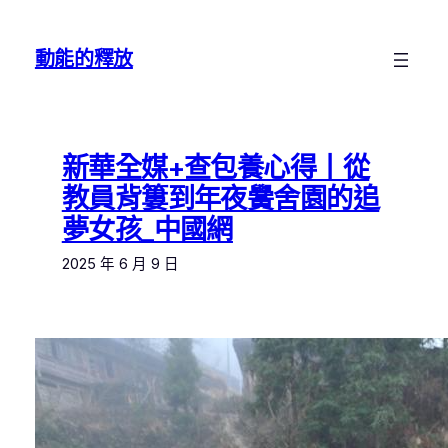
跳
至
動能的釋放
主
要
內
容
新華全媒+查包養心得丨從
教員背簍到年夜黌舍園的追
夢女孩_中國網
2025 年 6 月 9 日