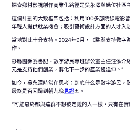
探索鄉村影視創作商業化路徑是吳永澤與幾位社區主
這個計劃的大致框架包括：利用100多部院線電影
年輕人提供就業機會；吸引藝術設計方面的人才入
當地對此十分支持。2024年9月，《黟縣支持數字
作。
黟縣團縣委書記、數字游民專班辦公室主任汪泓介紹說
元是支持他們創業，孵化下一步的產業鏈延伸。”
如今，吳永澤時常在思考：到底什么是數字游民，
最終是否回歸到朝九晚
見證
五。
“可能最終都與這群不想被定義的人一樣，只有在實