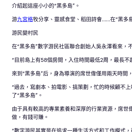
介紹起這座小小的“黑多島”。
游
九宮格
牧分享、靈感食堂、稻田詩會……在“黑多
游民變村民
在“黑多島”數字游民社區聯合創始人吳永澤看來，
“目前島上有58個房間，入住時間最低2周，最長
來到“黑多島”后，身為導演的席世偉僅用兩天時間
“過去，寫劇本、拍電影、搞策劃，忙的時候顧不上
了“黑多島”。
由于具有較高的專業素養和深厚的行業資源，席世偉
做，有錢可賺。
“數字游民其實是在追求一種生活方式和工作模式，