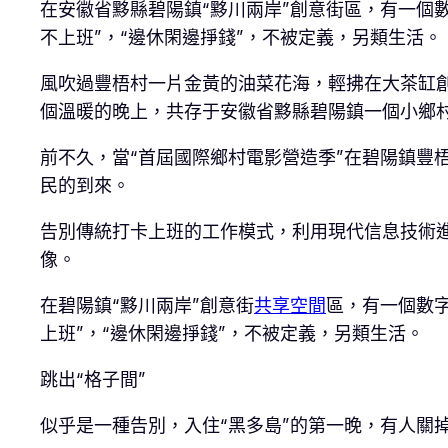
在安徽省黟縣碧陽鎮“黟川兩岸”創意街區，有一個
不上班”，“邊休閑邊掙錢”，不被定義，另類生活。
風吹過豐梧村一片金黃的油菜花海，輕拂在大茶缸創
個溫暖的晚上，共存于安徽省黟縣碧陽鎮一個小鄉
前不久，當“首屆國際鄉村電影營造季”在碧陽鎮豐
民的到來。
告別傳統打卡上班的工作模式，利用現代信息技術
像。
在碧陽鎮“黟川兩岸”創意街
共享空間
區，有一個數字
上班”，“邊休閑邊掙錢”，不被定義，另類生活。
跳出“格子間”
似乎是一種告別，入住“黑多島”的第一晚，有人關