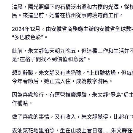
清晨，陽光照耀下的石橋泛出溫和古樸的光澤，從枝
民。來這里前，她曾在杭州從事跨境電商工作。
2024年12月，由安徽省商務廳主辦的安徽省全
“多巴胺色彩”。
此前，朱文靜每天朝九晚五，但這種工作和生活并
是“在格子間找不到價值和意義”。
想到辭職，朱文靜又有些猶豫，“上班雖枯燥，但每
今年春節后，她正式入住，成為數字游民。
因為喜歡旅行、有運營推廣經驗，朱文靜“登島”后
作補貼。
做了喜歡的事情，又有收入，朱文靜覺得，比起在“
去油菜花地里拍照，坐在山坡上看日落……朱文靜在