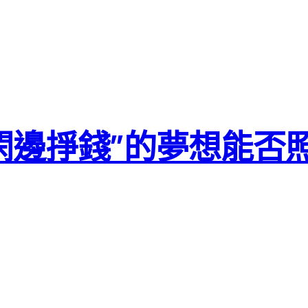
閑邊掙錢”的夢想能否