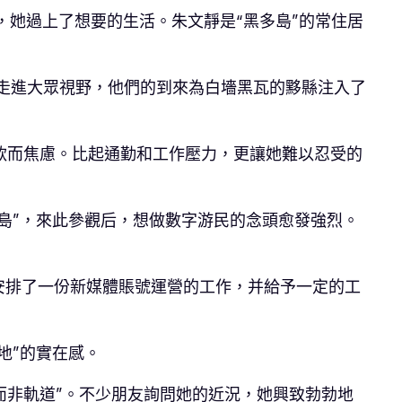
，她過上了想要的生活。朱文靜是“黑多島”的常住居
漸走進大眾視野，他們的到來為白墻黑瓦的黟縣注入了
款而焦慮。比起通勤和工作壓力，更讓她難以忍受的
島”，來此參觀后，想做數字游民的念頭愈發強烈。
安排了一份新媒體賬號運營的工作，并給予一定的工
地”的實在感。
而非軌道”。不少朋友詢問她的近況，她興致勃勃地