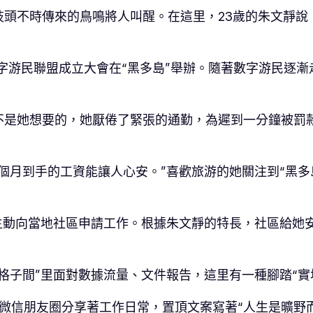
頭不時傳來的鳥鳴將人叫醒。在這里，23歲的朱文靜說
球數字游民聯盟成立大會在“黑多島”舉辦。隨著數字游民逐
不是她想要的，她厭倦了緊張的通勤，為遲到一分鐘被罰
個月到手的工資能讓人心安。”喜歡旅游的她關注到“黑多
主動向當地社區申請工作。根據朱文靜的特長，社區給她
格子間”里面對數據流量、文件報告，這里有一種腳踏“實
微信朋友圈分享著工作日常，置頂文案寫著“人生是曠野