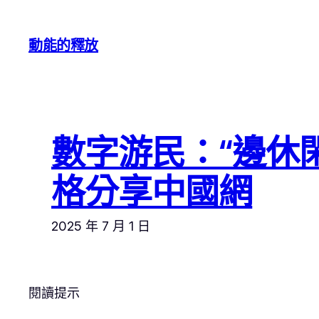
跳
至
動能的釋放
主
要
內
容
數字游民：“邊休
格分享中國網
2025 年 7 月 1 日
閱讀提示