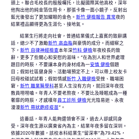
頭上。聯合毛校長的殷殷囑托，比擬國際其他高校，深年
他掏出他的純金箔信用卡，那張卡像一面小鏡子，反射出
藍光後發出了更加耀眼的金色。
新竹 健檢報告 異常
夜的
結業禮品顯得更為生涯化、接地氣。
結業生行將走向社會，普通結業儀式上嘉賓的致辭講
話，總少不了激勵
新竹 高血脂
與豪情的成分。而細察之
下，
新竹 自律神經檢查
本年深
竹科 健檢
年夜校長的致
辭，更多了些關心和安慰的滋味。“在為別人和世界處理
題目的時辰，不要讓本身的身材成為一
安慎 健檢
個題
目；假如社區健身房、活動場預定不上，可以帶上校友卡
回母校碰試試看；假如情感
新竹 入職健檢
受挫、職場困
窘，
新竹 職業醫學科
甚至人生沒有方向，就回深年夜找
教員嘮嘮嗑。年青人不要老熬夜，不要比及睡眠成為一種
奢靡的時辰，才感嘆年
員工診所 健檢
光光陰易逝、永夜
漫漫
新竹 帶狀皰疹疫苗
”。
這番話，年青人能夠還領會不深，過去人卻感同身
受。深年夜生源以廣東省內為主，結業年夜多留在深圳。
依據2020年數據，該校本科結業生“留深率”為79.42%，