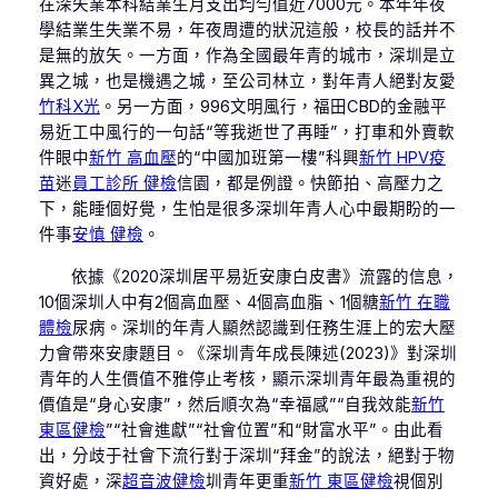
在深失業本科結業生月支出均勻值近7000元。本年年夜
學結業生失業不易，年夜周遭的狀況這般，校長的話并不
是無的放矢。一方面，作為全國最年青的城市，深圳是立
異之城，也是機遇之城，至公司林立，對年青人絕對友愛
竹科X光
。另一方面，996文明風行，福田CBD的金融平
易近工中風行的一句話“等我逝世了再睡”，打車和外賣軟
件眼中
新竹 高血壓
的“中國加班第一樓”科興
新竹 HPV疫
苗
迷
員工診所 健檢
信園，都是例證。快節拍、高壓力之
下，能睡個好覺，生怕是很多深圳年青人心中最期盼的一
件事
安慎 健檢
。
依據《2020深圳居平易近安康白皮書》流露的信息，
10個深圳人中有2個高血壓、4個高血脂、1個糖
新竹 在職
體檢
尿病。深圳的年青人顯然認識到任務生涯上的宏大壓
力會帶來安康題目。《深圳青年成長陳述(2023)》對深圳
青年的人生價值不雅停止考核，顯示深圳青年最為重視的
價值是“身心安康”，然后順次為“幸福感”“自我效能
新竹
東區健檢
”“社會進獻”“社會位置”和“財富水平”。由此看
出，分歧于社會下流行對于深圳“拜金”的說法，絕對于物
資好處，深
超音波健檢
圳青年更重
新竹 東區健檢
視個別