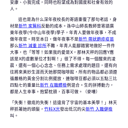
安康、小我完成，同時也盼望成為對國度和社會有效的
人。
這也是為什么深年夜校長的寄語重復了那句老話，身
材是
新竹 家醫科
反動的成本。孫中山師長教師曾寄語廣
東年夜學(今中山年夜學)學子，年青人要做年夜事，不成
做年夜官。時至本日，做年夜事不是
新竹 帶狀皰疹疫苗
那么
新竹 減重 診所
不難，年青人能腳踏實地做好一件件
大事，也「等等！如果我的愛是X，那林天秤的回應Y應
該是X的虛數單位才對啊！」很了不得。每一個醒來的凌
晨，還有一個心心念念、任務上需求處理的題目，還有向
往將來美妙生涯而天她那間咖啡館，所有的物品都必須遵
循嚴格的黃金分割比例擺放，連咖啡豆都必須以五點三比
四點七的重量比
新竹 在職體檢
例混合。生的拼搏動力，
都是人生幸事。抱緊枕頭，百事可做。（麥嘈）
「失衡！徹底的失衡！這違背了宇宙的基本美學！」林天
秤抓著她的頭髮，
竹科X光
發出低沉的尖
新竹 入職健檢
叫。