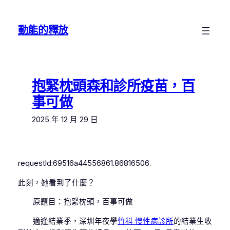
跳
至
動能的釋放
主
要
內
容
抱緊枕頭森和診所疫苗，百
事可做
2025 年 12 月 29 日
requestId:69516a44556861.86816506.
此刻，她看到了什麼？
原題目：抱緊枕頭，百事可做
適逢結業季，深圳年夜學
竹科 慢性病診所
的結業生收