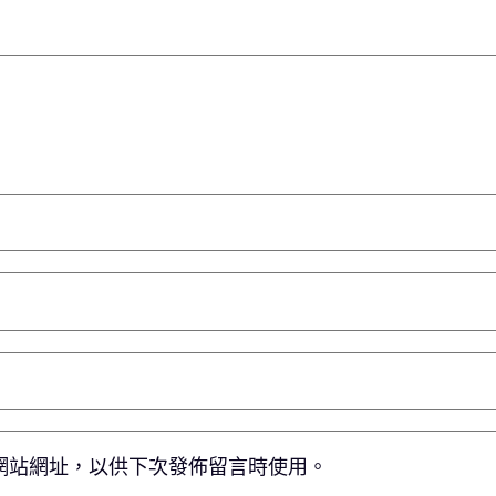
網站網址，以供下次發佈留言時使用。