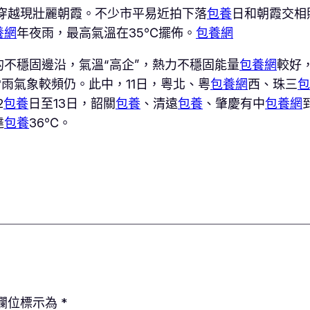
穿越現壯麗朝霞。不少市平易近拍下落
包養
日和朝霞交相
養網
年夜雨，最高氣溫在35℃擺佈。
包養網
不穩固邊沿，氣溫“高企”，熱力不穩固能量
包養網
較好
雷雨氣象較頻仍。此中，11日，粵北、粵
包養網
西、珠三
包
2
包養
日至13日，韶關
包養
、清遠
包養
、肇慶有中
包養網
達
包養
36℃。
欄位標示為
*