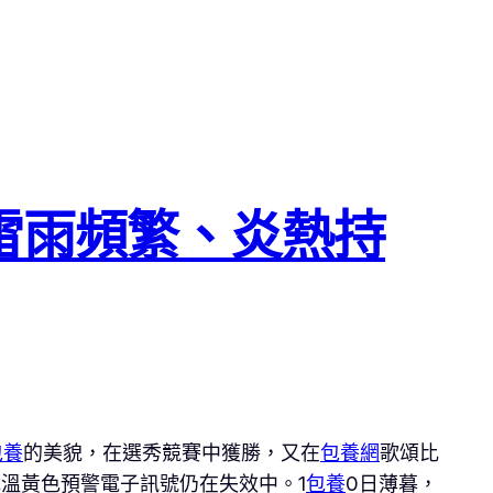
東雷雨頻繁、炎熱持
包養
的美貌，在選秀競賽中獲勝，又在
包養網
歌頌比
區低溫黃色預警電子訊號仍在失效中。1
包養
0日薄暮，