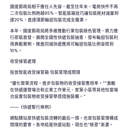
國度郵政局相干擔任人先容，截至往年末，電商快件不再
二次包裝比例跨越95%，智能裝箱技巧讓包裝耗材減量到
達20%，直達環節輪迴包裝完成全籠罩。
本年，國度郵政局將多維推動行業包裝綠色管理，鼎力推
行原裝直發，展開全國性快遞包裝抽查，發布輪迴包裝利
用典範案例，推進同城快遞應用可輪迴包裝比例晉陞到
10%。
收受接管處理
投放智能收受接管箱 包裝管理成閉環
“優化營業流程，進步包裝物的收受接管應用率。”“激勵
在快遞運營場合和企業工作單元、室第小區等其他恰當場
合設置包裝物收受接管舉措措施裝備。”
——《快遞暫行條例》
網點驛站是快遞包裝流轉的最后一環，也是包裝管理構成
閉環的要害。各地結尾快遞站點，現在也“綠意”漸濃。