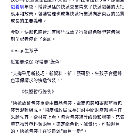
包養網
年夜、增速迅猛的快遞營業帶來了快遞包裝的大批
應用和放棄，包裝管理也成為快遞行業邁向高東西的品質
成長的主要義務。
今朝，快遞包裝管理有哪些成效？行業綠色轉型若何深
刻？記者停止了采訪。
design生孩子
紙箱更環保 膠帶更“綠色”
“支撐采用新技巧、新資料、新工藝研發、生孩子合適綠
色環保請求的快遞包裝。”
——《快遞暫行條例》
“快遞放棄包裝重要由商品包裝、電商包裝和寄遞辦事包
裝等混雜組成。”國度郵政局成長研討中間財產部副主任
朱麗先容，從材質上看，包含包裝箱等紙類和膠帶、充氣
填充物等塑料類兩種。錨定綠色化、減量化、可輪迴目
的，快遞包裝正在從泉源“面目一新”。