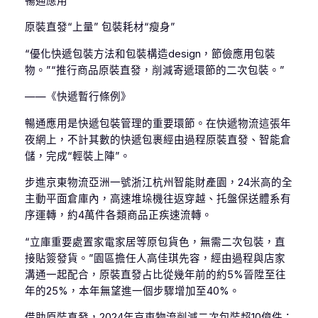
暢通應用
原裝直發“上量” 包裝耗材“瘦身”
“優化快遞包裝方法和包裝構造design，節儉應用包裝
物。”“推行商品原裝直發，削減寄遞環節的二次包裝。”
——《快遞暫行條例》
暢通應用是快遞包裝管理的重要環節。在快遞物流這張年
夜網上，不計其數的快遞包裹經由過程原裝直發、智能倉
儲，完成“輕裝上陣”。
步進京東物流亞洲一號浙江杭州智能財產園，24米高的全
主動平面倉庫內，高速堆垛機往返穿越、托盤保送體系有
序運轉，約4萬件各類商品正疾速流轉。
“立庫重要處置家電家居等原包貨色，無需二次包裝，直
接貼簽發貨。”園區擔任人高佳琪先容，經由過程與店家
溝通一起配合，原裝直發占比從幾年前的約5%晉陞至往
年的25%，本年無望進一個步驟增加至40%。
借助原裝直發，2024年京東物流削減二次包裝超10億件；