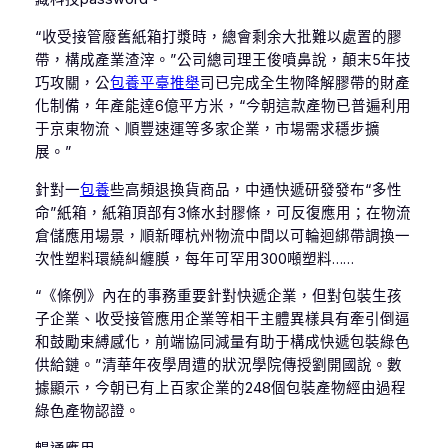
“收受接管廢舊紙箱打漿時，總會剩余大批難以處置的膠
帶，構成產業渣滓。”公司總司理王俊噴鼻說，顛末5年技
巧攻關，公
包養平臺推舉
司已完成全生物降解膠帶的財產
化制備，年產能達6億平方米，“今朝這款產物已普遍利用
于京東物流、順豐速運等多家企業，市場需求穩步擴
展。”
針對一
包養
些高頻退換貨商品，中通快遞研發發布“多性
命”紙箱，紙箱頂部有3條水封膠條，可反復應用；在物流
倉儲應用場景，順新暉杭州物流中間以可輪迴綁帶調換一
次性塑料環繞糾纏膜，每年可罕用300噸塑料……
“《條例》內在的事務重要針對快遞企業，但對包裝生孩
子企業、收受接管應用企業等相干主體異樣具有牽引倒逼
和鼓勵束縛感化，前端協同減量有助于構成快遞包裝綠色
供給鏈。”清華年夜學周遭的狀況學院傳授劉開國說。數
據顯示，今朝已有上百家企業的248個包裝產物經由過程
綠色產物認證。