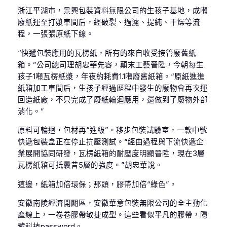
浙江平湖市，景興包裝資料無限公司的生孩子基地，成噸
廢紙運至打漿車間后，經破裂、過濾、提純、干燥等流
程，一張張原紙下線。
“快遞包裝應用的瓦楞紙，所有的來自收受接管廢舊紙
箱。”公司總司理胡忠華先容，顛末工藝晉陞，今朝每生
孩子1噸瓦楞紙漿，年夜約耗費1.1噸廢舊紙箱。“原紙進進
紙箱加工車間后，生孩子經過歷程中發生的廢物會再次運
回造紙廠，不只完成了廢紙輪迴應用，還做到了廢物外部
消化。”
原料可輪迴，包材再“進級”。移步包裝試驗室，一款中號
快遞包裝盒正在停止抗壓測試。“經由過程與下流快遞企
業展開協同研發，瓦楞紙箱的耐壓度明顯晉陞，現在3層
瓦楞紙箱可抵曩昔5層的強度。”胡忠華說。
這邊，紙箱加倍環保；那頭，膠帶加倍“綠色”。
安徽南陵經濟開闢區，安徽華意包裝無限公司的全主動化
產線上，一卷卷膠帶敏捷成型。這些看似平凡的膠帶，隱
藏科技password。