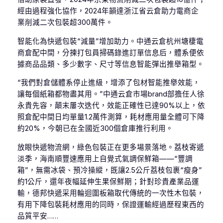
經由過程強化協作，2024年韻達浙江省云倉助力電商企
業削減二次包裝超300萬件。
智能化為快遞包裝“減量”增加助力。中通云倉杭州塘棲電
商倉配中間，分揀打包員掃碼錄進訂單信息后，體系便依
據商品品類、多少數字、尺寸等信息智能彈出推舉箱型。
“我們對倉儲體系停止進級，增添了包材智能推舉效能，
讓每個紙箱都物盡其用。”中通云倉市場brand部擔任人徐
永貴先容，顛末屢次迭代，效能正確性已達90%以上，依
照倉配中間日均單量1.2萬件測算，耗材應用量全體可下降
約20%，今朝已在全國近300個倉庫推行利用。
放眼快遞物流網，綠色包裝正在更多場景落地。荔枝寄遞
淡季，海南順豐速應用上自覺式氣調保鮮箱——“豐調
箱”，無需冰袋、預冷操縱，既讓2.5公斤荔枝包裹“瘦身”
約1公斤，還年夜幅延伸生果保鮮期；針對珍貴產業品運
輸，德邦快遞采用輪迴圍板箱取代傳統的一次性木包裝，
有用下降包裝耗材應用的同時，保證運輸經過歷程東西的
品質平安……