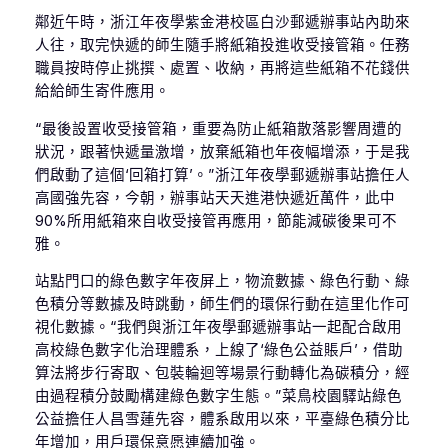
鄰近午時，浙江年夜學紫金港校區白沙郵遞辦事站內助來
人往，取完快遞的師生隨手將紙箱投進收受接管箱。任務
職員按時停止挑撰、處置、收納，再將這些紙箱不花錢供
給給師生寄件應用。
“最後設置收受接管箱，重要為防止紙箱散落影響周遭的
狀況，跟著快遞量激增，放棄紙箱也年夜幅增添，于是我
們啟動了這個‘回箱打算’。”浙江年夜學郵遞辦事站擔任人
高國強先容，今朝，辦事站天天進港快遞近萬件，此中
90%所用紙箱來自收受接管再應用，節能減碳後果可不
雅。
站點門口的綠色數字年夜屏上，物流數據、綠色行動、綠
色積分等數據及時跳動，師生們的環保行動在這里化作可
視化數據。“我們與浙江年夜學郵遞辦事站一起配合啟用
高校綠色數字化治理體系，上線了‘綠色公益賬戶’，借助
算法將步行寄取、包裝輪迴等場景行動轉化為碳積分，經
由過程積分鼓勵構建綠色數字生態。”菜鳥校園驛站綠色
公益擔任人昌雪蓮先容，體系啟用以來，平臺綠色積分比
年增加，用戶環保意愿連續加強。