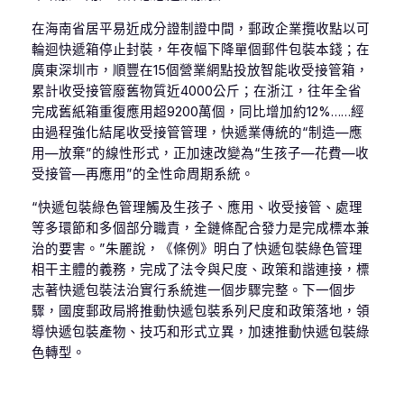
在海南省居平易近成分證制證中間，郵政企業攬收點以可
輪迴快遞箱停止封裝，年夜幅下降單個郵件包裝本錢；在
廣東深圳市，順豐在15個營業網點投放智能收受接管箱，
累計收受接管廢舊物質近4000公斤；在浙江，往年全省
完成舊紙箱重復應用超9200萬個，同比增加約12%……經
由過程強化結尾收受接管管理，快遞業傳統的“制造—應
用—放棄”的線性形式，正加速改變為“生孩子—花費—收
受接管—再應用”的全性命周期系統。
“快遞包裝綠色管理觸及生孩子、應用、收受接管、處理
等多環節和多個部分職責，全鏈條配合發力是完成標本兼
治的要害。”朱麗說，《條例》明白了快遞包裝綠色管理
相干主體的義務，完成了法令與尺度、政策和諧連接，標
志著快遞包裝法治實行系統進一個步驟完整。下一個步
驟，國度郵政局將推動快遞包裝系列尺度和政策落地，領
導快遞包裝產物、技巧和形式立異，加速推動快遞包裝綠
色轉型。