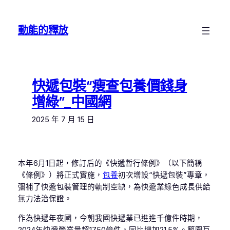
跳
至
動能的釋放
主
要
內
容
快遞包裝“瘦查包養價錢身
增綠”_中國網
2025 年 7 月 15 日
本年6月1日起，修訂后的《快遞暫行條例》（以下簡稱
《條例》）將正式實施，
包養
初次增設“快遞包裝”專章，
彌補了快遞包裝管理的軌制空缺，為快遞業綠色成長供給
無力法治保證。
作為快遞年夜國，今朝我國快遞業已進進千億件時期，
2024年快遞營業量超1750億件，同比增加21.5%。範圍巨