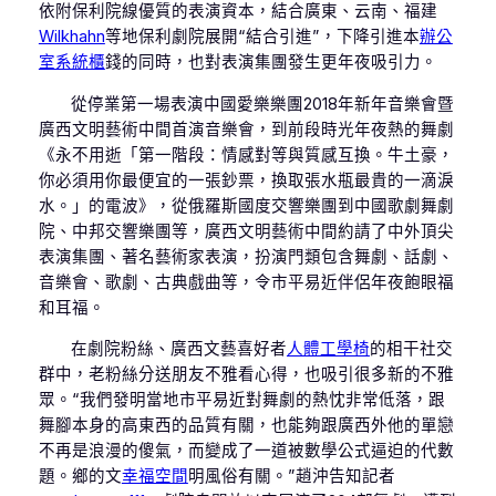
依附保利院線優質的表演資本，結合廣東、云南、福建
Wilkhahn
等地保利劇院展開“結合引進”，下降引進本
辦公
室系統櫃
錢的同時，也對表演集團發生更年夜吸引力。
從停業第一場表演中國愛樂樂團2018年新年音樂會暨
廣西文明藝術中間首演音樂會，到前段時光年夜熱的舞劇
《永不用逝「第一階段：情感對等與質感互換。牛土豪，
你必須用你最便宜的一張鈔票，換取張水瓶最貴的一滴淚
水。」的電波》，從俄羅斯國度交響樂團到中國歌劇舞劇
院、中邦交響樂團等，廣西文明藝術中間約請了中外頂尖
表演集團、著名藝術家表演，扮演門類包含舞劇、話劇、
音樂會、歌劇、古典戲曲等，令市平易近伴侶年夜飽眼福
和耳福。
在劇院粉絲、廣西文藝喜好者
人體工學椅
的相干社交
群中，老粉絲分送朋友不雅看心得，也吸引很多新的不雅
眾。“我們發明當地市平易近對舞劇的熱忱非常低落，跟
舞腳本身的高東西的品質有關，也能夠跟廣西外他的單戀
不再是浪漫的傻氣，而變成了一道被數學公式逼迫的代數
題。鄉的文
幸福空間
明風俗有關。”趙沖告知記者