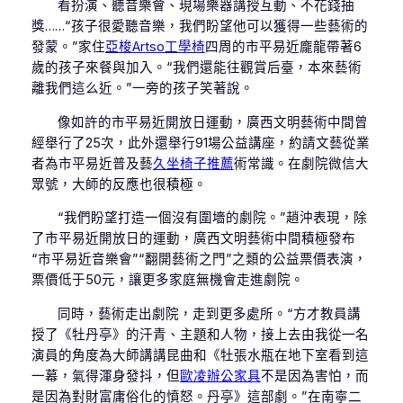
看扮演、聽音樂會、現場樂器講授互動、不花錢抽
獎……“孩子很愛聽音樂，我們盼望他可以獲得一些藝術的
發蒙。”家住
亞梭Artso工學椅
四周的市平易近龐龍帶著6
歲的孩子來餐與加入。“我們還能往觀賞后臺，本來藝術
離我們這么近。”一旁的孩子笑著說。
像如許的市平易近開放日運動，廣西文明藝術中間曾
經舉行了25次，此外還舉行91場公益講座，約請文藝從業
者為市平易近普及藝
久坐椅子推薦
術常識。在劇院微信大
眾號，大師的反應也很積極。
“我們盼望打造一個沒有圍墻的劇院。”趙沖表現，除
了市平易近開放日的運動，廣西文明藝術中間積極發布
“市平易近音樂會”“翻開藝術之門”之類的公益票價表演，
票價低于50元，讓更多家庭無機會走進劇院。
同時，藝術走出劇院，走到更多處所。“方才教員講
授了《牡丹亭》的汗青、主題和人物，接上去由我從一名
演員的角度為大師講講昆曲和《牡張水瓶在地下室看到這
一幕，氣得渾身發抖，但
歐凌辦公家具
不是因為害怕，而
是因為對財富庸俗化的憤怒。丹亭》這部劇。”在南寧二