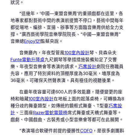
狀況。
“這幾年，‘中國—東盟音樂周’的重頭戲都在這里，各
地專家都對藝術中間的表演前提贊不停口，藝術中間每年
都從場地、編排、宣揚、辦事等方面臨音樂周供給全力支
撐。”廣西藝術學院音樂學院院長、“中國—東盟音樂周”
音樂總
Enjoy121
監蔡央說。
音樂廳內，年夜型管風
100室內設計
琴、貝森朵夫
Funte電動升降桌
九尺鋼琴等舉措措施裝備知足了交響
樂、年夜型音樂會等表演的請求。
巧寓設計
劇院任務職員
先容，應用了特別資料的頂棚厚度為30毫米，墻厚度為
36毫米，可確保天然聲表演，具有極佳的視聽後果。
在最年夜容量可達600人的多效能廳，隨便變更的座
椅和暗藏
100室內設計
在地板上面的起落桌椅，可轉換為8
種分歧的舞臺類型，如傳統的鏡框式舞臺、T型臺
巧寓設
計
、三面座
Razer雷蛇電競椅
席式舞臺或天橋式舞臺等。
戲劇、中國戲曲、古裝秀或小型音樂會等都可在此展開。
“表演場合軟硬件前提的優勝性
COFO
，是很多劇團斟