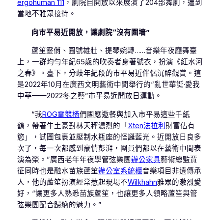
ergohuman 111
，劇院自開放以來展演了204部舞劇，遭到
當地不雅眾接待。
向市平易近開放，讓劇院“沒有圍墻”
蘆笙靈俏、圓號雄壯、提琴婉轉……音樂年夜廳舞臺
上，一群均勻年紀65歲的吹奏者身著號衣，扮演《紅水河
之春》。臺下，分歧年紀段的市平易近伴侶沉醉觀賞。這
是2022年10月在廣西文明藝術中間舉行的“亂世華誕·愛我
中華——2022冬之藝”市平易近開放日運動。
“我
ROG電競椅
們團應邀餐與加入市平易這些千紙
鶴，帶著牛土豪對林天秤濃烈的「
Xten法拉利
財富佔有
慾」，試圖包裹並壓制水瓶座的怪誕藍光。近開放日良多
次了，每一次都感到豪情彭湃，團員們都以在藝術中間表
演為榮。”廣西老年年夜學管弦樂團
辦公家具
藝術總監賈
征同時也是融水苗族蘆笙
辦公室系統櫃
音樂項目非遺傳承
人，他的蘆笙扮演經常惹起現場不
Wilkhahn
雅眾的激烈愛
好，“讓更多人熟悉苗族蘆笙，也讓更多人領略蘆笙與管
弦樂團配合歸納的魅力。”