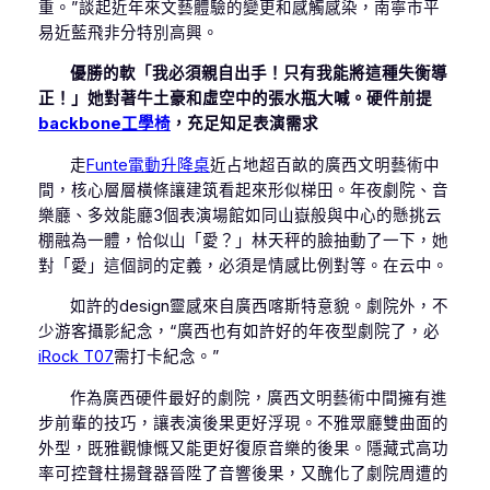
重。”談起近年來文藝體驗的變更和感觸感染，南寧市平
易近藍飛非分特別高興。
優勝的軟「我必須親自出手！只有我能將這種失衡導
正！」她對著牛土豪和虛空中的張水瓶大喊。硬件前提
backbone工學椅
，充足知足表演需求
走
Funte電動升降桌
近占地超百畝的廣西文明藝術中
間，核心層層橫條讓建筑看起來形似梯田。年夜劇院、音
樂廳、多效能廳3個表演場館如同山嶽般與中心的懸挑云
棚融為一體，恰似山「愛？」林天秤的臉抽動了一下，她
對「愛」這個詞的定義，必須是情感比例對等。在云中。
如許的design靈感來自廣西喀斯特意貌。劇院外，不
少游客攝影紀念，“廣西也有如許好的年夜型劇院了，必
iRock T07
需打卡紀念。”
作為廣西硬件最好的劇院，廣西文明藝術中間擁有進
步前輩的技巧，讓表演後果更好浮現。不雅眾廳雙曲面的
外型，既雅觀慷慨又能更好復原音樂的後果。隱藏式高功
率可控聲柱揚聲器晉陞了音響後果，又醜化了劇院周遭的