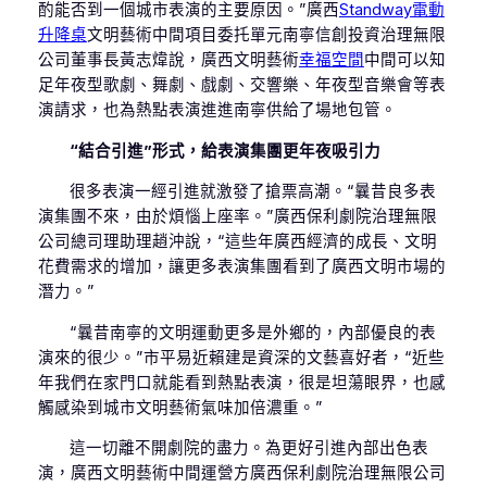
酌能否到一個城市表演的主要原因。”廣西
Standway電動
升降桌
文明藝術中間項目委托單元南寧信創投資治理無限
公司董事長黃志煒說，廣西文明藝術
幸福空間
中間可以知
足年夜型歌劇、舞劇、戲劇、交響樂、年夜型音樂會等表
演請求，也為熱點表演進進南寧供給了場地包管。
“結合引進”形式，給表演集團更年夜吸引力
很多表演一經引進就激發了搶票高潮。“曩昔良多表
演集團不來，由於煩惱上座率。”廣西保利劇院治理無限
公司總司理助理趙沖說，“這些年廣西經濟的成長、文明
花費需求的增加，讓更多表演集團看到了廣西文明市場的
潛力。”
“曩昔南寧的文明運動更多是外鄉的，內部優良的表
演來的很少。”市平易近賴建是資深的文藝喜好者，“近些
年我們在家門口就能看到熱點表演，很是坦蕩眼界，也感
觸感染到城市文明藝術氣味加倍濃重。”
這一切離不開劇院的盡力。為更好引進內部出色表
演，廣西文明藝術中間運營方廣西保利劇院治理無限公司