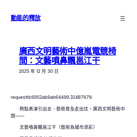
跳
至
動能的釋放
主
要
內
容
廣西文明藝術中億嵐電競椅
間：文藝噴鼻飄邕江干
2025 年 12 月 30 日
requestId:6952ab9ab64499.32487679.
熱點表演引出去、藝術普及走出往，廣西文明藝術中
間——
文藝噴鼻飄邕江干（藝術為城市添彩）