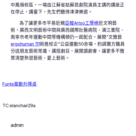
中鳳嶺校區，一場由江蘇省姑蘇昆劇院演員主講的講座正
在停止，講臺下，先生們聽得津津樂道。
為了讓更多市平易近親
亞梭Artso工學椅
近文明藝
術，廣西文明藝術中間與廣西國際壯醫病院、漓江書院、
南寧市老年運動中間等機構頻仍一起配合，展開“文雅藝
ergohuman 111
術進校企”公益運動50余場，約請團方職員
分送朋友藝術常識，講授劇目，展開讀劇會，讓更多不雅
眾清楚熟習藝術、愛上藝術。
Funte電動升降桌
TC:elanchair29a
admin