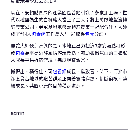
副批示長李鳳云表現。
現在，安頓點四周的產業園區曾經引進了多家加工場，世
代以地盤為生的白褲瑤人當上了工人；將上萬畝地盤流轉
給農業公司、老宅基地地盤流轉給農業一起配合社，大師
成了“個人
包養網
工作農人”、能取得
包養
分紅。
更讓大師伙兒高興的是，本地正出力把這3處安頓點打形
成
包養
為平易近族風情游玩景點，輔助搬出深山的白褲瑤
人成長平易近宿游玩，完成脫貧致富。
搬得出、穩得住、可
包養網
成長、能致富。時下，河池市
深度貧苦地域的艱苦群眾正向著搬離窮窩、斬斷窮根、連
續成長、共圓小康的目的穩步進步。
admin