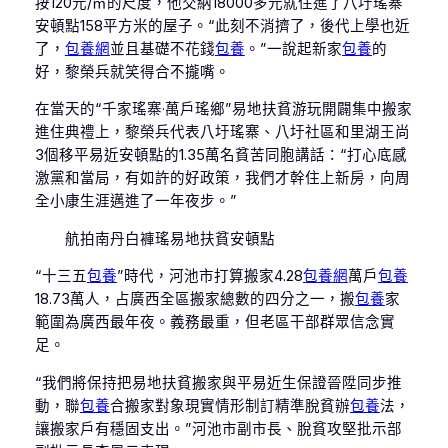
按120元/㎡的尺度，他交納18000多元就住進了八圩瑤寨
安頓點158平方米的屋子。“此刻不消擠了，後代上學也近
了，
包養網
並且基礎不花錢
包養
。”一說起新家
包養
的
好，黎榮兵就笑得合不攏嘴。
在當天的“千家瑤寨·萬戶瑤鄉”易地扶貧游玩開闢集中搬家
進住典禮上，黎榮兵代表八圩瑤寨、八圩社區和里湖王尚
3個移平易近安頓點的1.35萬名貧苦同胞講話：“打心底感
激黨和當局，有如許的好政策，我們才幹住上新房，向周
全小康生涯邁進了一年夜步。”
航拍南丹白褲瑤易地扶貧安頓點
“十三五
包養
”時代，河池市打算搬家4.28
包養網
萬戶
包養
18.73萬人，占廣西全區搬家總數的四分之一，搬
包養
家
範圍為廣西最年夜。義務最重，但老區干部群眾信念實
足。
“我們將保持把易地扶貧搬家與平易近生保證晉陞同步推
動，聯
包養
合搬家對象現實情形制訂精準脫貧辦
包養
法，
讓搬家戶有穩固支出。”河池市副市長、脫貧攻堅批示部