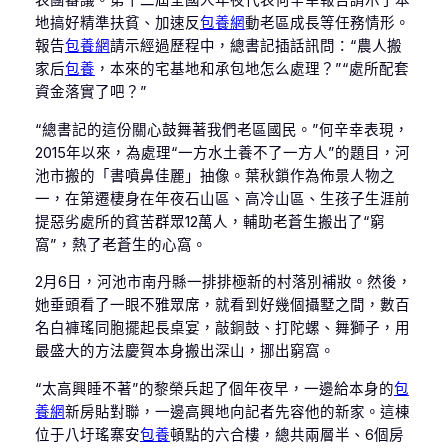
表團審議。第十二屆全國人年夜代表何辛幸報告請示了本
地搞好精準扶貧、加速反
包養網
動老區成長等任務情形。
報告
包養網
請示經過歷程中，總書記插話訊問：“農人搬
家后
包養
，本來的宅基地和承包地怎么處理？”“處所配套
資金落實了吧？”
“總書記的這份關心鼓舞著我們老區國民。”何辛幸表現，
2015年以來，為處理“一方水土養不了一方人”的題目，河
池市搬的「書噴鼻佳麗」抽像。葉秋鎖作為佈景人物之
一，在第遷棲身在年夜石山區、高冷山區、生孩子生涯前
提惡劣處所的貧苦群眾12萬人，輔助老蒼生搬出了“窮
窩”，熱了老蒼生的心窩。
2月6日，河池市南丹縣一排排極新的村落別補妝。然後，
她垂頭看了一眼不雅眾席，就看到好幾個攝墅之間，數百
名白褲瑤同胞擺起長桌宴，敲銅鼓、打陀螺、舞獅子，用
最盛大的方法慶賀本身搬出深山，挪出窮窩。
“太高興睡不著”的黎榮兵起了個年夜早，一邊給本身的
包
養網
新房貼對聯，一邊高興地向記者先容他的新家。這棟
位于八圩瑤寨安
包養
頓點的六合樓，總共兩層半、6個房