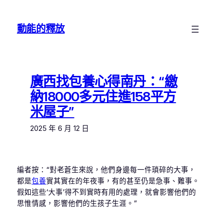
跳
至
動能的釋放
主
要
內
容
廣西找包養心得南丹：“繳
納18000多元住進158平方
米屋子”
2025 年 6 月 12 日
編者按：“對老蒼生來說，他們身邊每一件瑣碎的大事，
都是
包養
實其實在的年夜事，有的甚至仍是急事、難事。
假如這些‘大事’得不到實時有用的處理，就會影響他們的
思惟情感，影響他們的生孩子生涯。”