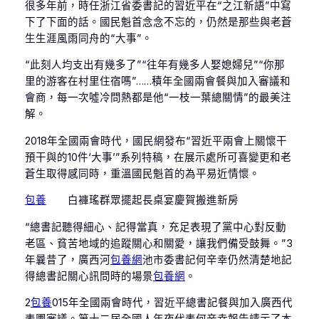
很多年前，時任浙江省委書記的習近平在“之江新語”中寫
下了下面的話。國民魁首念念不忘的，仍然是那些與老蒼
生生涯風雨同舟的“大事”。
“此刻人均支出有幾多了”“往年有幾多人娶媳婦兒”“你那
里的游客在村里住宿嗎”……積年全國兩會餐與加入審議和
會商，每一次噓冷問熱都是他“一枝一葉總關情”的最美注
解。
2018年全國兩會時代，國民網發布“習近平兩會上關懷干
預干與的10件‘大事’”系列特稿，在展示處所可喜變更和老
蒼生取得感同時，重溫國民魁首的為平易近情懷。
包養
白褲瑤群眾擺起長桌宴慶賀搬進新房
“總書記聽得細心、記得當真，充足表現了黨中心對反動
老區、貧苦地域的追蹤關心和關愛，讓我們備受鼓舞。”3
年曩昔了，廣西河
包養網
池市委書記何辛幸仍然清楚地記
得總書記關心訊問時的場景
包養網
。
2
包養
015年全國兩會時代，習近平總書記餐與加入廣西代