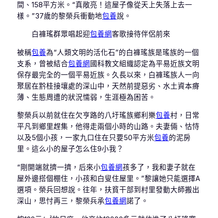
間、158平方米。“真敞亮！這屋子像從天上失落上去一
樣。”37歲的黎榮兵衝動地
包養
說。
白褲瑤群眾唱起迎
包養網
客歌接待伴侶前來
被稱
包養
為“人類文明的活化石”的白褲瑤族是瑤族的一個
支系，曾被結合
包養網
國科教文組織認定為平易近族文明
保存最完全的一個平易近族。久長以來，白褲瑤族人一向
聚居在黔桂接壤處的深山中，天然前提惡劣、水土資本瘠
薄、生態周遭的狀況懦弱，生涯極為困苦。
黎榮兵以前就住在欠亨路的八圩瑤族鄉利樂
包養
村，日常
平凡到鄉里趕集，他得走兩個小時的山路。夫妻倆、怙恃
以及5個小孩，一家九口住在只要50平方米
包養
的泥房
里。這么小的屋子怎么住9小我？
“剛開端就擠一擠，后來小
包養網
孩多了，我和妻子就在
屋外邊搭個棚住，小孩和白叟住屋里。”黎讓她只能選擇A
選項。榮兵回想說。往年，扶貧干部到村里發動大師搬出
深山，思忖再三，黎榮兵承
包養網
諾了。