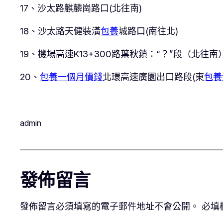
17、沙太路麒麟崗路口(北往南)
18、沙太路天健裝潢
包養
城路口(南往北)
19、機場高速K13+300路葉秋鎖：“？”段（北往南
20、
包養一個月價錢
北環高速廣園出口路段(東
包養
admin
發佈留言
發佈留言必須填寫的電子郵件地址不會公開。
必填