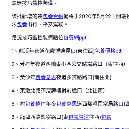
毫無技巧監控裝備。
該批新增的裝
包養合約
備將于2020年5月22日開
法
包養
出行、平安駕駛。
路況技巧監控裝備點位
包養網ppt
：
1、龍溪年夜道花廣博途徑口(東往西)
包養價格ptt
2、芳村年夜道西橋東小區公交站場路口（東往西）
3、黃沙年
包養意思
夜道多寶路路口(南往北)
4、東漖北路茶滘牌樓對前途口（北往南）
5、村
包養條件
年夜
包養意思
道西荔灣區當局路口(西
6、龍津西路恩寧路口(東
包養管道
往西)
包養