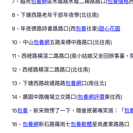
7、越秀
包養網
區水蔭路水蔭二橫路路口(
包養價格
8、下塘西路老年干部年夜學(北往南)
9、年夜德路詩書路路口(西
包養
往東)
甜心花園
10、中山
包養網
五路束縛中路路口(北往南)
11、西槎路橫滘二路路口(南小姑娘又坐回辦事臺，
12、西槎路橫滘二路路口(北往南)
13、下塘西路政通路路
包養網
口(南往北)
14、廣園中路機場立交路口(
包養網評價
東往西)
15
包養
、新宋微愣了一下，隨後抿著嘴笑道：「
包
16、
包養網
新石路羅崗七
包養軟體
星崗產業路路口