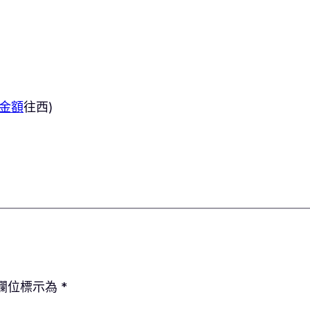
）
金額
往西)
欄位標示為
*