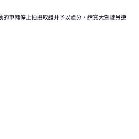
動的車輛停止拍攝取證并予以處分，請寬大駕駛員遵