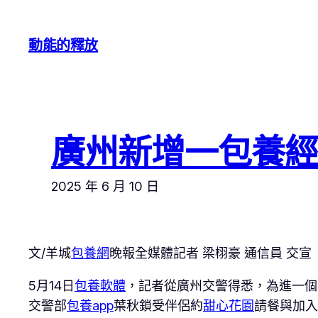
跳
至
動能的釋放
主
要
內
容
廣州新增一包養經
2025 年 6 月 10 日
文/羊城
包養網
晚報全媒體記者 梁栩豪 通信員 交宣
5月14日
包養軟體
，記者從廣州交警得悉，為進一個
交警部
包養app
葉秋鎖受伴侶約
甜心花園
請餐與加入