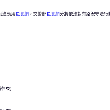
端投進應用
包養網
，交警部
包養網
分將依法對有路況守法行
往東)