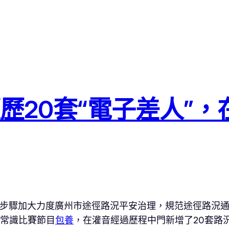
歷20套“電子差人”，
步驟加大力度廣州市途徑路況平安治理，規范途徑路況
常識比賽節目
包養
，在灌音經過歷程中門新增了20套路