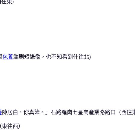
西往東)
開
包養
端刷短錄像，也不知看到什往北)
養
陳居白，你真笨。」石路羅崗七星崗產業路路口（西往
（東往西）