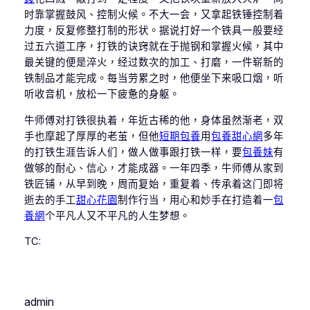
时靠掌握鼓风、控制火候。不大一会，又拿起铁锤控制着
力度，反复修整打制的形状。据说打好一个铁具一般要经
过五六道工序，打铁的诀窍就在于抛钢和掌握火候，其中
最关键的便是淬火，经过数次的加工、打磨，一件崭新的
铁制品才能完成。每当劳累之时，他便坐下来吸口烟，听
听收音机，放松一下疲惫的身躯。
牛师傅对打铁很执着，年近古稀的他，身体虽然渐老，双
手也摩起了厚厚的老茧，但他
短期包養
用
包養甜心網
多年
的打铁生涯告诉人们，做人做事跟打铁一样，要
包養妹
有
做够的耐心、信心，才能成器。一年四季，牛师傅从家到
铁匠铺，从早到晚，周而复始，重复着、传承着这门即将
逝去的手工
甜心花園
制作行当，用心和妙手在打造着一
包
養網
个平凡人又不平凡的人生梦想。
TC:
admin