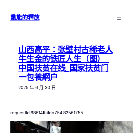
跳
至
動能的釋放
主
要
內
容
山西高平：张壁村古稀老人
牛生金的铁匠人生（图）_
中国扶贫在线_国家扶贫门
一包養網户
2025 年 6 月 30 日
requestId:68614ffa1db754.82561755.