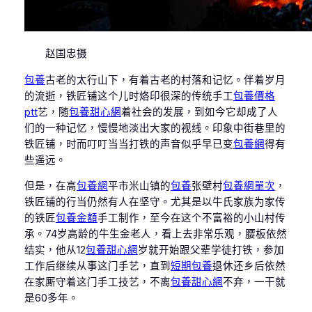
赵国忠摄
包養
古老的太行山下，有着古老的村落和记忆。伴着岁月
的流逝，铁匠铺这个儿时烙印很深的传统手工
包養價格
ptt
艺，随
包養甜心網
着社会的发展，到如今它却成了人
们的一种记忆，慢慢地淡出大家的视线。印象中街巷里的
铁匠铺，时而叮叮当当打铁的声音似乎早已变
包養網
得有
些遥远。
但是，在高
包養網
平市米山镇的
包養
张壁村
包養網單次
，
铁匠铺的行当仍然有人在坚守。尤其是以牛氏家族为家传
的铁匠
包養金額
手工制作，至今在这个不富裕的小山村传
承。74岁高龄的牛生金老人，看上去非常乐观，腰板依然
结实，他从12
包養甜心網
岁就开始跟父辈学徒打铁，参加
工作后继续从事这门手艺，直到
短期包養
退休还乡后依然
在家厮守着这门手工技艺，不离
包養甜心網
不弃，一干就
是60多年。