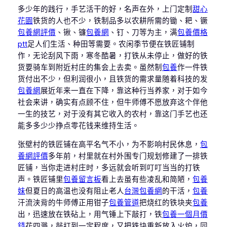
多少年的践行，手艺活干的好，名声在外，上门定制
甜心
花園
铁货的人也不少，铁制品多以农耕所需的锄、耙、镢
包養網評價
、锹、镰
包養網
、钉、刀等为主，满
包養價格
ptt
足人们生活、种田等需要。农闲季节便在铁匠铺制
作，无论刮风下雨，寒冬酷暑，打铁从未停止，做好的铁
货要骑车到附近村庄的集会上去卖。虽然制
包養
作一件铁
货付出不少，但利润很小，且铁货的需求量随着科技的发
包養網
展近年来一直在下降，靠这种行当养家，对于如今
社会来讲，确实有点顾不住，但牛师傅不愿放弃这个伴他
一生的技艺，对于没有其它收入的农村，靠这门手艺也还
能多多少少挣点零花钱来维持生活。
张壁村的铁匠铺在高平名气不小，为不影响村民休息，
包
養網評價
多年前，村里就在村外围专门规划修建了一排铁
匠铺，当你走进村庄时，多远就会听到叮叮当当的打铁
声。铁匠铺里
包養留言板
看上去虽有些凌乱和简陋，
包養
妹
但夏日的高温也没有阻止老人
台灣包養網
的干活，
包養
汗流浃背的牛师傅正用钳子
包養管道
把烧红的铁块夹
包養
出，迅速放在铁砧上，用气锤上下敲打，铁
包養一個月價
錢
花四溅，敲打到一定程度，又把铁块重新放入火炉，同