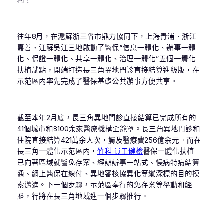
往年8月，在滬蘇浙三省市鼎力協同下，上海青浦、浙江
嘉善、江蘇吳江三地啟動了醫保“信息一體化、辦事一體
化、保證一體化、共享一體化、治理一體化”五個一體化
扶植試點，開端打造長三角異地門診直接結算進級版，在
示范區內率先完成了醫保基礎公共辦事方便共享。
截至本年2月底，長三角異地門診直接結算已完成所有的
41個城市和8100余家醫療機構全籠罩。長三角異地門診和
住院直接結算421萬余人次，觸及醫療費256億余元。而在
長三角一體化示范區內，
竹科 員工健檢
醫保一體化扶植
已向著區域就醫免存案、經辦辦事一站式、慢病特病結算
通、網上醫保在線付、異地審核協異化等縱深標的目的摸
索邁進。下一個步驟，示范區奉行的免存案等舉動和經
歷，行將在長三角地域進一個步驟推行。