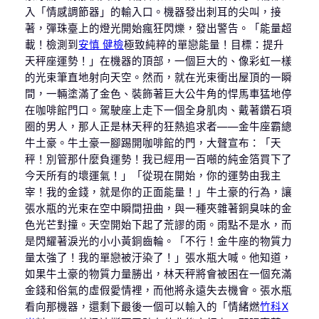
入「情感調節器」的輸入口。機器發出刺耳的尖叫，接
著，彈珠臺上的燈光開始瘋狂閃爍，發出警告。「能量超
載！檢測到
安慎 健檢
極致純粹的單戀能量！目標：提升
天秤座運勢！」在機器的頂部，一個巨大的、像彩虹一樣
的光束筆直地射向天空。然而，就在光束衝出屋頂的一瞬
間，一輛塗滿了金色、裝飾著巨大公牛角的悍馬車猛地停
在咖啡館門口。駕駛座上走下一個全身肌肉、戴著鑽石項
圈的男人，那人正是林天秤的狂熱追求者——金牛座霸總
牛土豪。牛土豪一腳踢開咖啡館的門，大聲宣布：「天
秤！別管那什麼負運勢！我已經用一百噸的純金箔買下了
今天所有的壞運氣！」「從現在開始，你的運勢由我主
宰！我的金錢，就是你的正面能量！」牛土豪的行為，讓
張水瓶的光束在空中瞬間扭曲，與一種夾雜著銅臭味的金
色光芒對撞。天空開始下起了荒謬的雨。雨點不是水，而
是閃耀著淚光的小小黃銅齒輪。「不行！金牛座的物質力
量太強了！我的單戀被汙染了！」張水瓶大喊。他知道，
如果牛土豪的物質力量勝出，林天秤將會被困在一個充滿
金錢和俗氣的虛假愛情裡，而他將永遠失去機會。張水瓶
看向那機器，還剩下最後一個可以輸入的「情緒燃
竹科X