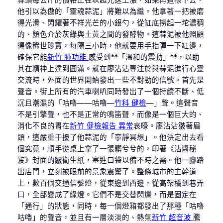
蒜頭每公斤的價格正在以超光速上漲，如果再這樣下去，
他引以為傲的「靈魂蒜泥」將難以為繼。他拿著一把被磨
得光滑、閃耀著不祥光芒的小銀勺，從缸底撈起一坨濃稠
的、顏色介於灰綠與土黃之間的發酵物。這蒜泥被他照顧
得像稀世珍寶，每隔三小時，他就要用手指彈一下缸邊，
確保它能
新竹 肺功能
感受到**「溫和的震動」**，以助
其在精神上達到圓滿。就在廖沾沾專注於與蒜泥進行心靈
交流時，外面的世界開始發出一些不對勁的信號。首先是
聲音。街上所有的汽車喇叭同時發出了一個持續不斷、低
沉且潮濕的「咕嚕——咕嚕—
竹科 健檢
—」聲。這聲音
不是引擎聲，也不是正常的鳴笛聲，而像是一個巨大的、
消化不良的胃在
新竹 健檢報告 異常
哀嚎。廖沾沾皺著眉
頭，這嚴重干擾了他蒜泥的「寧靜冥想」。他決定出去看
個究竟，順手從桌上拿了一張髒兮兮的，印著《沾醬秘
笈》封面的皺衛生紙，塞進口袋以備不時之需。他一腳踏
出店門，立刻被眼前的景象震驚了。整條城市的主幹道
上，數百個交通信號燈，從東邊到西邊，從高架橋到巷弄
口，全部變成了綠燈。它們不是交替閃爍，而是固定在
「通行」的狀態，同時，每一個燈箱都發出了那種「咕嚕
咕嚕」的聲音，並且有一層淡淡的、熱氣
新竹 超音波
騰