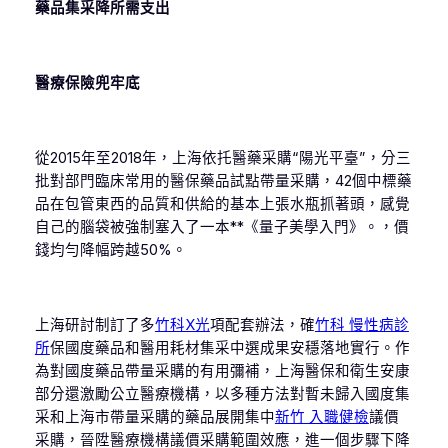
藥品集采降所需支出
醫療保險兜牢底
從2015年至2018年，上海依托醫藥采購“陽光平臺”，分三
批對部門臨床常用的醫保藥品試點帶量采購，42個中標藥
品在包管東西的品質和供給的基本上張水瓶抓著頭，感覺
自己的腦袋被強制塞入了一本**《量子美學入門》。，價
錢均勻降幅跨越50%。
上海研討制訂了多
竹科X光
項配套辦法，確
竹科 慢性病診
所
保國度藥品和醫用耗材集采中選成果安穩落地實行。作
為對國度藥品帶量采購的有用彌補，上海醫保和衛生安康
部分還激勵公立醫療機構，以多種方法對暫未歸入國度集
采和上海市帶量采購的藥品展開集中
新竹 入職健檢
議價
采購，晉陞醫療機構議價采購範圍效應，進一個步驟下降