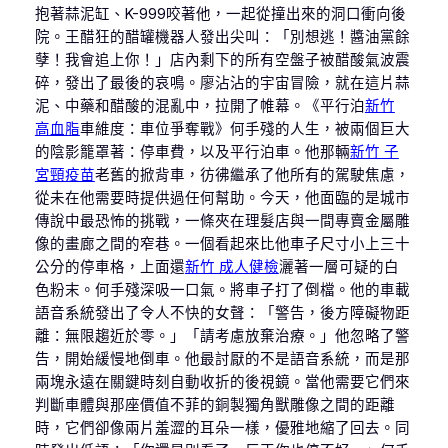
抱著蒜泥缸、K-999咬著他，一起從撞出來的洞口衝向後
院。王醋狂的醋罐機器人發出尖叫：「別想逃！醬油黨餘
孽！我會追上你！」店內剩下的所有空盤子被醋酸氣波震
碎，發出了最後的哀鳴。廖沾沾的宇宙冒險，就在這片蒜
泥、中藥和醋酸的混亂中，拉開了帷幕。《平行泊
新竹
高血脂
車維度：車位爭奪戰》何手殘的人生，被兩個巨大
的陰影籠罩著：停車費，以及平行泊車。他那輛
新竹 子
宮頸疫苗
老舊的掀背車，彷彿繼承了他所有的駕駛焦慮，
從未在他需要時提供過任何幫助。今天，他面臨的是城市
傳說中最恐怖的挑戰，一條夾在理髮店與一間專賣金屬雕
像的畫廊之間的窄巷。一個看起來比他車子尺寸小上三十
公分的停車格，上面還
新竹 成人健檢
灑著一層可疑的白
色粉末。何手殘深吸一口氣。將車子打了倒檔。他的車載
語音系統發出了令人不快的女聲：「警告，後方障礙物距
離：無限趨近於零。」「請考慮放棄治療。」他忽略了警
告，開始緩慢地倒車。他最討厭的不是語音系統，而是那
兩塊永遠在關鍵時刻自動收折的後視鏡。當他需要它們來
判斷車體與那座價值不菲的銅製獨角獸雕像之間的距離
時，它們卻像兩片羞澀的耳朵一樣，優雅地縮了回去。同