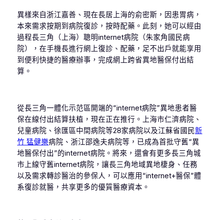
異樣來自浙江嘉善、現在長居上海的俞密斯，因患胃病，
本來需求按期到病院復診，按時配藥。此刻，她可以經由
過程長三角（上海）聰明internet病院（朱家角國民病
院），在手機長進行網上復診、配藥，足不出戶就能享用
到便利快捷的醫療辦事，完成網上跨省異地醫保付出結
算。
從長三角一體化示范區開端的“internet病院”異地患者醫
保在線付出結算扶植，現在正在推行。上海市仁濟病院、
兒童病院、徐匯區中間病院等28家病院以及江蘇省國民
新
竹 猛健樂
病院、浙江邵逸夫病院等，已成為首批守舊“異
地醫保付出”的internet病院。將來，還會有更多長三角城
市上線守舊internet病院，讓長三角地域異地棲身、任務
以及需求轉診醫治的參保人，可以應用“internet+醫保”體
系復診就醫，共享更多的優質醫療資本。