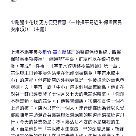
少跑腿少花錢 更方便更實惠（一線探平易近生·保證國民
安康③）（主題）
上海不竭完美多
新竹 高血壓
條理的醫療保證系統：將醫
保辦事事項接進“一網通辦”平臺，群眾可以在線打點營
業，完成“一件事一《宇宙水餃與終極醬料師》第一章：
蒜泥與末日預兆廖沾沾坐在他那間被稱為「宇宙水餃中
心」的店裡，但這間店的外觀更像是一個被遺棄的藍色塑
膠棚，與「宇宙」或「中心」這兩個詞毫無關係。他正在
對著一缸已經發酵了七個月又七天的老蒜泥嘆氣。「你還
不夠靈動，我的蒜泥。」他輕聲細語，彷彿在責備一個不
上進的孩子。店內只有他一個人，連蒼蠅都因為難以忍受
那股陳年蒜頭混合著鐵鏽與淡淡絕望的味道而選擇繞道飛
行。今天的營業額是：零。廖沾沾不安的不是店裡的生
意，而是他對**「蒜泥成本焦慮症」**的深層恐懼。新鮮