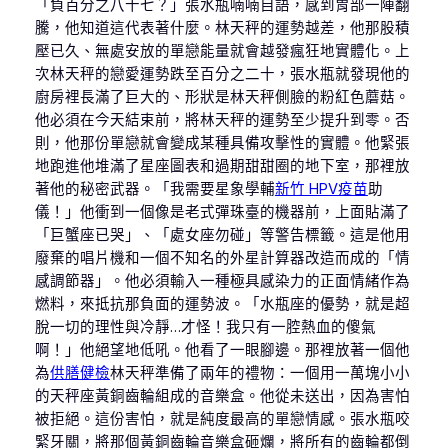
「負百分之八十七？」張水瓶喃喃自語，感到胃部一陣翻
騰，他知道這代表著什麼。林天秤的運勢越差，他那股積
壓已久、無處安放的單戀能量就會越發瘋狂地實體化。上
次林天秤的戀愛運勢跌至百分之二十，張水瓶就發現他的
廚房裡長滿了巨大的、形狀是林天秤側臉的粉紅色蘑菇。
他必須在今天結束前，將林天秤的運勢至少提升到零。否
則，他那份單戀就會變成某種具備攻擊性的實體。他緊張
地跑進他堆滿了星座圖表和過期甜甜圈的地下室，那裡放
著他的秘密武器。「我需要星象學輔
新竹 HPV疫苗
助
儀！」他衝到一個像是老式彈珠臺的機器前，上面貼滿了
「巨蟹座已哭」、「處女座勿碰」等警告標籤。這是他用
廢棄的唱片機和一個不知名的外星計算器改造而成的「情
感調節器」。他必須輸入一種極具感染力的正面情緒作為
燃料，來抵抗那負面的運勢波。「水瓶座的優勢，就是超
脫一切的理性與冷靜…才怪！我只有一腔熱血的傻氣
啊！」他絕望地低吼。他看了一眼腳邊。那裡放著一個他
為
供膳健檢
林天秤準備了兩年的禮物：一個用一萬塊小小
的天秤座黃銅齒輪組成的音樂盒。他從未送出，因為害怕
被拒絕。這份害怕，就是純度最高的單戀情感。張水瓶咬
緊牙關，將那個黃銅齒輪音樂盒砸爛，將所有的齒輪都倒