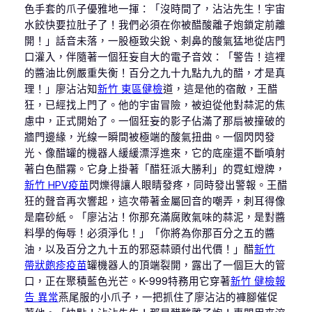
色手套的爪子優雅地一揮：「沒時間了，沾沾先生！宇宙
水餃快要拉肚子了！我們必須在你被醋酸離子炮鎖定前離
開！」話音未落，一股極致尖銳、刺鼻的酸氣猛地從店門
口灌入，伴隨著一個狂妄自大的電子音效：「警告！這裡
的醬油比例嚴重失衡！百分之九十九點九九的醋，才是真
理！」廖沾沾知
新竹 東區健檢
道，這是他的宿敵，王醋
狂，已經找上門了。他的宇宙冒險，被迫從他對蒜泥的焦
慮中，正式開始了。一個狂妄的影子佔滿了那扇被撞破的
牆門邊緣，光線一瞬間被極端的酸氣扭曲。一個閃閃發
光、像醋罐的機器人緩緩漂浮進來，它的底座還不斷噴射
著白色醋霧。它身上掛著「醋狂派大勝利」的霓虹燈牌，
新竹 HPV疫苗
閃爍得讓人眼睛發疼，同時發出警報。王醋
狂的聲音再次響起，這次帶著金屬回音的嘲弄，刺耳得像
是磨砂紙。「廖沾沾！你那充滿腐敗氣味的蒜泥，是對醬
料學的侮辱！必須淨化！」「你將為你那百分之五的醬
油，以及百分之九十五的邪惡蒜頭付出代價！」醋
新竹
帶狀皰疹疫苗
罐機器人的頂端裂開，露出了一個巨大的管
口，正在聚積藍色光芒。K-999特務用它穿著
新竹 健檢報
告 異常
燕尾服的小爪子，一把抓住了廖沾沾的褲腳催促