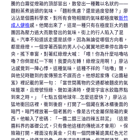
騰的白霧從燈箱的頂部冒出，散發出一種難以名狀的——
麵粉蒸煮過頭的氣味。「麵粉焦慮？還是過度發酵？」廖
沾沾是個醬料學家，對所有食物相關的氣味都極度敏
新竹
成人健檢
感。他聞出來了，這是一種只有在極度巨大的麵
團因為壓力過大而散發出的氣味。街上的行人陷入了混
亂。汽車不知道該走還是該停，因為無論從哪個方向看，
都是綠燈。一個穿著西裝的男人小心翼翼地把車停在路中
央，搖下車窗，對著紅綠燈大喊：「喂！你為什麼咕嚕咕
嚕？你倒是紅一下啊！我要向左轉！綠燈沒用啊！」廖沾
沾感覺到一陣心悸。這種氣味，這種不祥的「咕嚕」聲，
與他兒時聽到的家傳預言不謀而合。他想起家傳《沾醬秘
笈》裡記載的第一句：「當世間萬物的交通都被麵皮的氣
味籠罩，且燈號恒綠、聲如湯沸時，便是宇宙水餃臨界點
到來之時。」「七點五個地球年…怎麼這麼快？」廖沾沾
猛地衝回店裡，衝到後廚，打開了一個藏在舊冰櫃後面的
暗門。暗門裡放著一個老舊的、像是古代金屬保險箱的東
西。他輸入了密碼：「一醬二醋三油四辣五蒜泥」（這是
醬料界的基礎公式，只有像他這樣的傳統派才會用）。保
險箱打開，裡面沒有黃金，只有一個閃爍著詭異紅色光芒