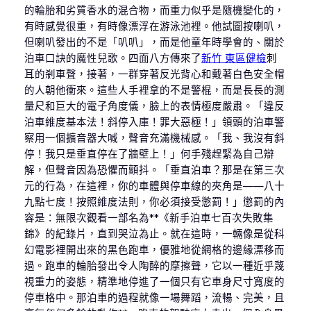
的輪胎和劣質香水的混合物，而重力似乎是隨機變化的，
有時感覺很重，有時像漂浮在游泳池裡。他試圖按喇叭，
但喇叭發出的不是「叭叭」，而是他童年時學會的、關於
泊車口訣的魔性兒歌。四面八方傳來了
新竹 東區健檢
刺
耳的剎車聲，接著，一群穿著反光背心和戴著白色安全帽
的人朝他衝來。這些人手裡拿的不是警棍，而是長長的測
量尺和巨大的電子角度儀，臉上的表情極度嚴肅。「違反
泊車維度基本法！斜停入庫！罪大惡極！」領頭的泊車警
察用一個擴音器大喊，聲音充滿機械感。「我、我沒有斜
停！我只是垂直停在了牆壁上！」何手殘趕緊為自己辯
解，但聲音因為恐懼而顫抖。「垂直泊車？那是在第三次
元的行為，在這裡，你的車體與停車線的夾角是——八十
九點七度！按照維度法則，你必須接受懲罰！」懲罰的內
容是：無限次觀看一部名為**《新手泊車七百次失敗集
錦》的紀錄片，直到哭泣為止。就在這時，一輛像是從科
幻電影裡開出來的黑色跑車，優雅地從網格的邊緣漂移而
過。跑車的輪胎發出令人陶醉的摩擦聲，它以一種近乎蔑
視重力的姿態，精準地停進了一個只有它車身尺寸寬度的
停車格中。那泊車的過程就像一場舞蹈，流暢、完美，且