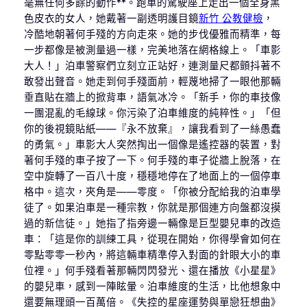
毫無任何多餘的動作**。跑車的駕駛座上走出一個全身黑
色皮衣的女人，她戴著一副透明護目鏡
新竹 公教健檢
，
冷酷地朝著何手殘的方向走來。她的步伐優雅而精準，每
一步都像是被測量過一樣，完美地落在網格線上。「車影
大人！」泊車警察們立刻立正站好，連測量尺都顫抖著不
敢發出聲音。她走到何手殘面前，輕蔑地掃了一眼他那輛
垂直貼在牆上的掀背車，語氣冰冷。「新手，你的車技像
一團混亂的毛線球。你污染了泊車維度的純粹性。」「但
你的後視鏡貼紙——『永不放棄』，讓我看到了一絲愚蠢
的勇氣。」車影大人突然掏出一個像是遙控器的裝置，對
著何手殘的車子按了一下。何手殘的車子從牆上脫落，在
空中旋轉了一百八十度，穩穩地停在了地面上的一個停車
格中。這次，夾角是——零度。「你被分配給我的泊車學
徒了。如果泊車是一種宗教，你就是那個連方向盤都沒摸
過的新信徒。」她指了指旁邊一輛像是巨型嬰兒車的改造
車：「這是你的訓練工具，從現在開始，你得學會如何在
零點零零一秒內，將這輛車精準停入對面的針眼大小的車
位裡。」何手殘看著那輛閃閃發光、還在播放《小星星》
的嬰兒車，感到一陣眩暈。泊車維度的生活，比他想象中
還要無理頭一百萬倍。《失控的星座運勢與單戀狂想曲》