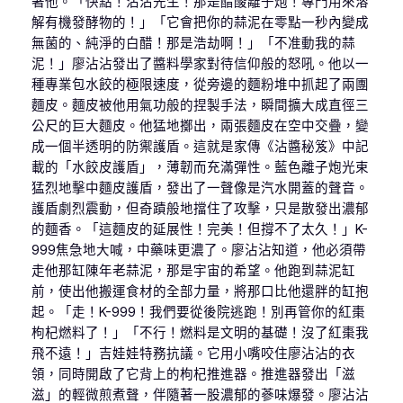
著他。「快點！沾沾先生！那是醋酸離子炮！專門用來溶
解有機發酵物的！」「它會把你的蒜泥在零點一秒內變成
無菌的、純淨的白醋！那是浩劫啊！」「不准動我的蒜
泥！」廖沾沾發出了醬料學家對待信仰般的怒吼。他以一
種專業包水餃的極限速度，從旁邊的麵粉堆中抓起了兩團
麵皮。麵皮被他用氣功般的捏製手法，瞬間擴大成直徑三
公尺的巨大麵皮。他猛地擲出，兩張麵皮在空中交疊，變
成一個半透明的防禦護盾。這就是家傳《沾醬秘笈》中記
載的「水餃皮護盾」，薄韌而充滿彈性。藍色離子炮光束
猛烈地擊中麵皮護盾，發出了一聲像是汽水開蓋的聲音。
護盾劇烈震動，但奇蹟般地擋住了攻擊，只是散發出濃郁
的麵香。「這麵皮的延展性！完美！但撐不了太久！」K-
999焦急地大喊，中藥味更濃了。廖沾沾知道，他必須帶
走他那缸陳年老蒜泥，那是宇宙的希望。他跑到蒜泥缸
前，使出他搬運食材的全部力量，將那口比他還胖的缸抱
起。「走！K-999！我們要從後院逃跑！別再管你的紅棗
枸杞燃料了！」「不行！燃料是文明的基礎！沒了紅棗我
飛不遠！」吉娃娃特務抗議。它用小嘴咬住廖沾沾的衣
領，同時開啟了它背上的枸杞推進器。推進器發出「滋
滋」的輕微煎煮聲，伴隨著一股濃郁的蔘味爆發。廖沾沾