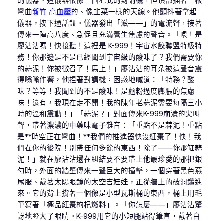
的儀器。這儀器很像一個老式的對講機，但頂部插著一根
彎曲
新竹 高血壓
的、像韭菜一樣的天線。他顫抖著拿起
儀器，按下通話鈕。儀器發出「滋——」的電流聲，接著
傳來一陣高八度、急促且充滿養生焦慮的聲音。「喂！是
廖沾沾嗎！快接聽！這裡是 K-999！宇宙水餃聯盟特級特
務！你那邊是不是已經聞到宇宙級的酸味了？我們需要你
的蒜泥！你被徵召了！馬上！」廖沾沾的耳朵被這聲音震
得嗡嗡作響，他捏著對講機，困惑地喊道：「特務？酸
味？等等！我聞到的不是酸味！是麵粉過度膨脹的焦慮
味！還有，我現在走不開！我的陳年老蒜泥需要每隔三小
時的溫和震動！」「蒜泥？」對面傳來K-999崩潰的尖叫
聲，帶著濃濃的中藥味電子雜音：「重點不是蒜泥！重點
是**時空正在彎曲！**我們的推進器快沒紅棗了！快！我
們在你的後院！別帶任何多餘的東西！除了——你那缸蒜
泥！」就在廖沾沾還在糾結要不要帶上他最珍愛的那把銀
勺時，外面的牆壁傳來一聲巨大的撞擊。一個穿著黑色燕
尾服、戴著太陽眼鏡的太空吉娃娃，正從牆上的破洞鑽進
來。它的背上揹著一個像是小型瓦斯桶的東西，桶上用毛
筆寫著「極品紅棗枸杞燃料」。「你怎麼——」廖沾沾驚
訝地瞪大了眼睛。K-999用它的小短腿站得筆直，戴著白