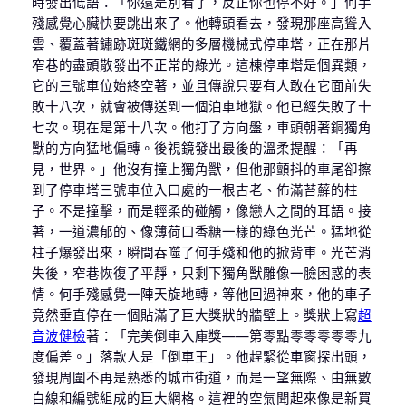
時發出低語：「你還是別看了，反正你也停不好。」何手
殘感覺心臟快要跳出來了。他轉頭看去，發現那座高聳入
雲、覆蓋著鏽跡斑斑鐵網的多層機械式停車塔，正在那片
窄巷的盡頭散發出不正常的綠光。這棟停車塔是個異類，
它的三號車位始終空著，並且傳說只要有人敢在它面前失
敗十八次，就會被傳送到一個泊車地獄。他已經失敗了十
七次。現在是第十八次。他打了方向盤，車頭朝著銅獨角
獸的方向猛地偏轉。後視鏡發出最後的溫柔提醒：「再
見，世界。」他沒有撞上獨角獸，但他那顫抖的車尾卻擦
到了停車塔三號車位入口處的一根古老、佈滿苔蘚的柱
子。不是撞擊，而是輕柔的碰觸，像戀人之間的耳語。接
著，一道濃郁的、像薄荷口香糖一樣的綠色光芒。猛地從
柱子爆發出來，瞬間吞噬了何手殘和他的掀背車。光芒消
失後，窄巷恢復了平靜，只剩下獨角獸雕像一臉困惑的表
情。何手殘感覺一陣天旋地轉，等他回過神來，他的車子
竟然垂直停在一個貼滿了巨大獎狀的牆壁上。獎狀上寫
超
音波健檢
著：「完美倒車入庫獎——第零點零零零零零九
度偏差。」落款人是「倒車王」。他趕緊從車窗探出頭，
發現周圍不再是熟悉的城市街道，而是一望無際、由無數
白線和編號組成的巨大網格。這裡的空氣聞起來像是新買