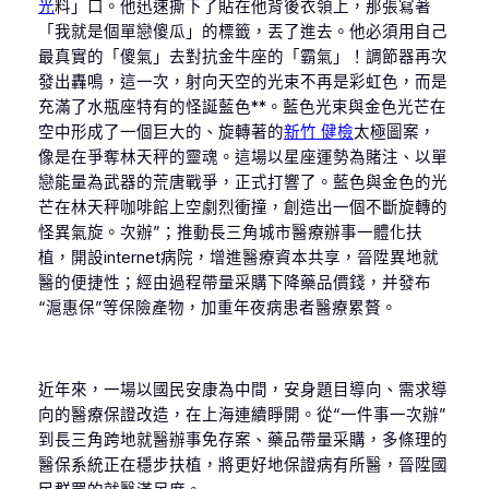
光
料」口。他迅速撕下了貼在他背後衣領上，那張寫著
「我就是個單戀傻瓜」的標籤，丟了進去。他必須用自己
最真實的「傻氣」去對抗金牛座的「霸氣」！調節器再次
發出轟鳴，這一次，射向天空的光束不再是彩虹色，而是
充滿了水瓶座特有的怪誕藍色**。藍色光束與金色光芒在
空中形成了一個巨大的、旋轉著的
新竹 健檢
太極圖案，
像是在爭奪林天秤的靈魂。這場以星座運勢為賭注、以單
戀能量為武器的荒唐戰爭，正式打響了。藍色與金色的光
芒在林天秤咖啡館上空劇烈衝撞，創造出一個不斷旋轉的
怪異氣旋。次辦”；推動長三角城市醫療辦事一體化扶
植，開設internet病院，增進醫療資本共享，晉陞異地就
醫的便捷性；經由過程帶量采購下降藥品價錢，并發布
“滬惠保”等保險產物，加重年夜病患者醫療累贅。
近年來，一場以國民安康為中間，安身題目導向、需求導
向的醫療保證改造，在上海連續睜開。從“一件事一次辦”
到長三角跨地就醫辦事免存案、藥品帶量采購，多條理的
醫保系統正在穩步扶植，將更好地保證病有所醫，晉陞國