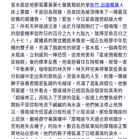
張水瓶從他那張覆蓋著七層舊報紙的單
新竹 出國備藥
人
床上驚醒，不是因為鬧鐘，而是因為屋頂傳來了一陣震耳
欲聾的廣播聲。「緊急！緊急！今日星座運勢超級大修
正！所有天秤座請注意！由於月球剛剛打了一個噴嚏，您
的戀愛機率從昨日的百分之九十九點九，陡降至負百分之
八十七！」廣播員的聲音聽起來像是一個正在經歷中年危
機的雙子座，充滿了戲劇性的絕望。張水瓶，一個典型的
水瓶座，立刻感到一陣恐慌，這是他患有「星座預報壓力
症候群」後的標準反應。他單戀著住在隔壁棟、經營一家
「平衡美學」咖啡館的林天秤。林天秤完美得像是從黃金
分割線中走出來的藝術品。而張水瓶的人生，則像一團被
獅子座暴君隨意亂踢的毛線球，充滿了混亂與錯位。他衝
到窗邊，往外看去。整座城市已經因為這個突如其來的
「超級修正」而陷入了荒謬的混亂。街道上的雙魚座們，
開始不受控制地流下鹹鹹的海水淚，他們無法停止地哭
泣，導致城市低窪處已經形成了小型潟湖。那些摩羯座的
上班族，嚴格遵守著廣播中「摩羯座今天適合原地踏步，
否則將失去襪子」的指令。數百名西裝筆挺的摩羯座正整
齊地站在原地，他們的鞋子裡裝滿了已經潮濕的淚水。