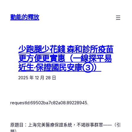
跳
至
動能的釋放
主
要
內
容
少跑腿少花錢 森和診所疫苗
更方便更實惠（一線探平易
近生·保證國民安康③）
2025 年 12 月 28 日
requestId:69502ba7c82a08.89228945.
原題目：上海完美醫療保證系統，不竭辦事群眾——（引
題）