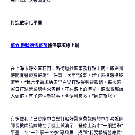
民群眾的就醫滿足度。
打造數字化平臺
新竹 帶狀皰疹疫苗
醫保事項線上辦
在上海市靜安區石門二路街道社區事務打點中間，顧密斯
傳聞有醫療費報銷“一件事一次辦”辦事，趕忙來探聽操縱
流程。“我常常需求給家里白叟打點醫藥費報銷，每次來
窗口打點營業總需求告假。花在路上的時光、路況費都讓
人頭疼。有了這個新辦事，會便利良多。”顧密斯說。
有多便利？已替家中白叟打點好醫療費報銷的市平易近陳
師長教師諳練地在手機上做演示：登錄上海市“一網通辦”
平臺，在“一件事一次辦”專欄里，找到“我要報銷醫療費”