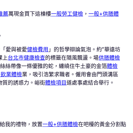
推薦
萬現金買下這棟樓
一般勞工健檢
，
一般+供膳體
。
於「愛與被愛
健檢費用
」的哲學辯論氣泡。約”華遠坊
踝上
台北巿健康檢查
的標籤在隨風飄盪。場
供膳體檢
蕾絲絲帶像一條優雅的蛇，纏繞住牛土豪的金箔
體檢
餐飲業體檢
業，吸引浩繁求職者。僱用會由門頭溝區
物質的誘惑力。峪街
體檢項目
道處事處結合舉行。
給我的禮物，放置
一般+供膳體檢
在吧檯的黃金分割點