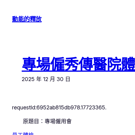
跳
至
動能的釋放
主
要
內
容
專場僱秀傳醫院
2025 年 12 月 30 日
requestId:6952ab815db978.17723365.
原題目：專場僱用會