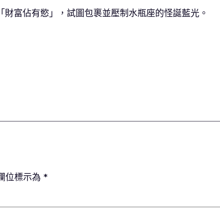
「財富佔有慾」，試圖包裹並壓制水瓶座的怪誕藍光。
欄位標示為
*