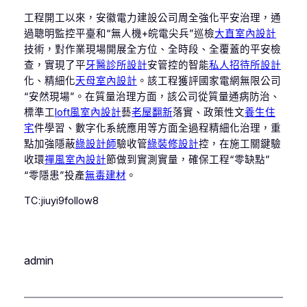
工程開工以來，安徽電力建設公司周全強化平安治理，通
過聰明監控平臺和“無人機+皖電尖兵”巡檢
大直室內設計
技術，對作業現場開展全方位、全時段、全覆蓋的平安檢
查，實現了平
牙醫診所設計
安管控的智能
私人招待所設計
化、精細化
天母室內設計
。該工程獲評國家電網無限公司
“安然現場”。在質量治理方面，該公司從質量通病防治、
標準工
loft風室內設計
藝
老屋翻新
落實、政策性文
養生住
宅
件學習、數字化系統應用等方面全過程精細化治理，重
點加強隱蔽
綠設計師
驗收管
綠裝修設計
控，在施工關鍵驗
收環
禪風室內設計
節做到實測實量，確保工程“零缺點”
“零隱患”投產
無毒建材
。
TC:jiuyi9follow8
admin