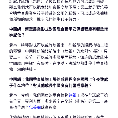
許處理能耗（題目）？假如核能技巧真的可以或許衝破，
那么我們就可以把本錢年夜幅度地下降；第二就是要培養
合適垂直農業生孩子體系的公用的種類，可以或許依據這
個種類的需求，進步我們的生孩子效力。
中國網：新型農業形式對晉陞食糧平安保證程度有哪些增
進感化？
袁泉：這種形式可以或許培養出一些新型的順應植物工場
的種類，中國迷信院錢前院士（培養）的水稻“小薇”，只
要二三十公分，可以或許多層平面栽培，如許的話就能使
空間應用率極年夜晉陞，在戈壁、鹽堿地都能停止垂直植
物工場的扶植。
中國網：我國垂直植物工場的成長程度在國際上年夜致處
于什么地位？對其他成長中國度有何鑒戒意義？
袁泉：今朝，我們國度的垂直植物
包養
工場在全球處于搶
先位置，專利方面，多少數字在全球（排名）是第二，產
量也位居全
包養網
球高程度。
作物在植物工場周遭的狀況下不受天然前提影響，在戈