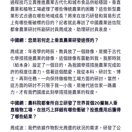
過程技巧立異推進農業古代化和城市食品供給穩固。垂直
農業和植物工場處理了哪些傳統農業的困難？這些新型農
業形式合適在哪些地域成長？將來在技巧研發和貿易形式
上有哪些衝破標的目的？記者就此專訪了中國農業迷信院
都會農業研討所副研討員周成波、助理研討員袁泉。
中國網：您是若何走上垂直農業研發途徑的？
周成波：年夜學的時辰，教員放了一個錄像，是關于古代
化舉措措施農業的錄像，這個錄像有震動到我。我那時就
（給本身）設定了一個目的，為我國舉措措施農業完成如
許的程度往盡力。借著這個酷愛，我從本科、研討生、博
士，再到任務，一向保持做植物工場方面的研討。當然，
這方面的研討不只限于我一小我，是幾代迷信家一路盡
力，才有我們國度此刻舉措措施農業的程度。
中國網：農科院都會所自立研發了世界首個20層無人垂
直植物工場，在技巧上詳細有哪些衝破？投進應用后獲得
了哪些結果？
周成波：我們依據作物對光周遭的狀況的需求，研發了公