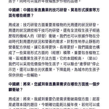
孩子，同時可以或許年夜幅進步作物的品德。
中國網：中國在垂直農業的技巧研發、貿易形式摸索等方
面有哪些經歷？
周成波：技巧研發方面重要是植物的光周遭的狀況研發，
周遭的狀況調控相干技巧的研發，還有全流程生孩子經過
歷程的機械人的（研發）衝破。我們也可以依據作物在分
歧時代對周遭的狀況和營養的需求，針對性地停止靜態的
營養配方供給，讓它長得更快、長得更好。我們國度也構
成了一些貿易形式方面的（經歷）積聚，重要包含植物工
場、區域農業生孩子方法方面，它的本錢較高，（是以）
我們可以采用低價值作物生孩子，可以聯合“產學研”停止
示范，還可以聯合光伏農業，下降能耗，為城市的生孩子
保供供給一些輔助。
中國網：將來，您感到垂直農業需求在哪些方面進一個步
驟衝破？
周成波：將來，我感到重要仍是需求衝破兩個方面：起首
是處理本錢的題目，今朝確切能耗比擬年夜，若何可以或