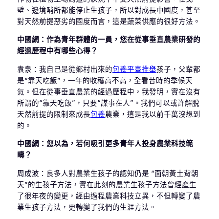
壁、邊境哨所都能停止生孩子，所以對成長中國度，甚至
對天然前提惡劣的國度而言，這是蔬菜供應的很好方法。
中國網：作為青年群體的一員，您在從事垂直農業研發的
經過歷程中有哪些心得？
袁泉：我自己是從鄉村出來的
包養平臺推舉
孩子，父輩都
是“靠天吃飯”，一年的收穫高不高，全看昔時的季候天
氣。但在從事垂直農業的經過歷程中，我發明，實在沒有
所謂的“靠天吃飯”，只要“謀事在人”。我們可以或許解脫
天然前提的限制來成長
包養
農業，這是我以前千萬沒想到
的。
中國網：您以為，若何吸引更多青年人投身農業科技範
疇？
周成波：良多人對農業生孩子的認知仍是 “面朝黃土背朝
天”的生孩子方法，實在此刻的農業生孩子方法曾經產生
了很年夜的變更，經由過程農業科技立異，不但轉變了農
業生孩子方法，更轉變了我們的生涯方法。