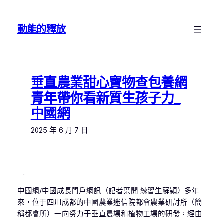
跳
至
動能的釋放
主
要
內
容
垂直農業甜心寶物查包養網
青年帶你看新質生孩子力_
中國網
2025 年 6 月 7 日
.
中國網/中國成長門戶網訊（記者葉開 練習生蘇穎）多年
來，位于四川成都的中國農業迷信院都會農業研討所（簡
稱都會所）一向努力于垂直農場和植物工場的研發，經由