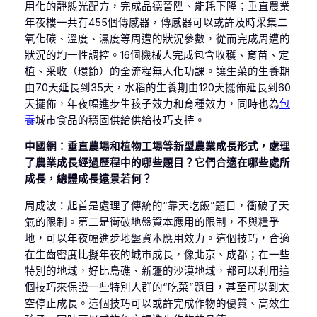
用化的靜態光配方，完成品德晉陞、能耗下降；垂直農業
年夜樓一共有455個傳感器，傳感器可以或許及時采集二
氧化碳、溫度、濕度等周遭的狀況參數，從而完成周遭的
狀況的均一性調控。16個機械人完成包含收穫、育苗、定
植、采收（環節）的全流程無人化功課。讓生菜的生養期
由70天延長到35天，水稻的生養期由120天擺佈延長到60
天擺佈，年夜幅進步生孩子效力和育種效力，同時也為
包
養
城市食品的穩固供給供給技巧支持。
中國網：垂直農場和植物工場等新型農業成長形式，處理
了農業成長經過歷程中的哪些題目？它們合適在哪些處所
成長，總體成長遠景若何？
周成波：起首是處理了傳統的“靠天吃飯”題目，衝破了天
氣的限制。第二是衝破地盤資本應用的限制，不與糧爭
地，可以年夜幅進步地盤資本應用效力。這個技巧，合適
在生齒密度比擬年夜的城市成長，像北京、成都；在一些
特別的地域，好比島礁、新疆的沙漠地域，都可以利用這
個技巧來保證一些特別人群的“吃菜”題目，甚至可以到太
空停止成長。這個技巧可以或許完成作物的優質、高效生