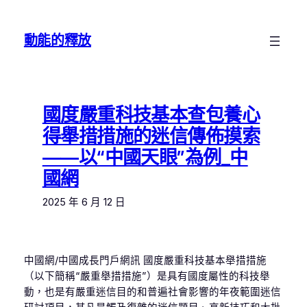
跳
至
動能的釋放
主
要
內
容
國度嚴重科技基本查包養心
得舉措措施的迷信傳佈摸索
——以“中國天眼”為例_中
國網
2025 年 6 月 12 日
中國網/中國成長門戶網訊 國度嚴重科技基本舉措措施
（以下簡稱“嚴重舉措措施”）是具有國度屬性的科技舉
動，也是有嚴重迷信目的和普遍社會影響的年夜範圍迷信