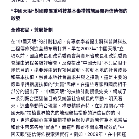
“中國天眼”對國度嚴重科技基本舉措措施展開迷信傳佈的
啟發
全體布局，兼顧計劃
在“中國天眼”的計劃初期，有專家學者提出將科普與科技
工程傳佈列進全體布局打算。早在2007年“中國天眼”立
項以前，國度成長和改造委員會與貴州省成長和改造委員
會經由過程各級評審會，反復提出“中國天眼”不只局限于
迷信目的，還要經由過程項目啟動、拉動本地的社會成長
和基本扶植，融會本地社會需求并與之接軌，這是主要的
嚴重舉措措施扶植的“共贏”思緒。在這些專家和國度相干
部分的提出下，“中國天眼”的扶植計劃慢慢完美，構成了
一系列既合適迷信目的又統籌社會成長的舉動。明天看
來，這些舉動符合現實、構想精緻奇特，在追蹤關心“中
國天眼”扶植世界搶先的地理舉措措施的迷信目的的同
時，更追蹤關心嚴重舉措措施巨額投進后若何為本地當局
和蒼生帶來各種“實惠”，而這些都離不開卓有成效的“中
國天眼”迷信傳佈摸索與實行。例如，2009年，在中國迷