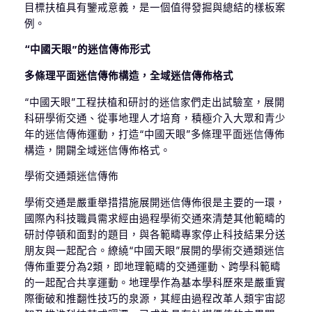
目標扶植具有鑒戒意義，是一個值得發掘與總結的樣板案
例。
“中國天眼”的迷信傳佈形式
多條理平面迷信傳佈構造，全域迷信傳佈格式
“中國天眼”工程扶植和研討的迷信家們走出試驗室，展開
科研學術交通、從事地理人才培育，積極介入大眾和青少
年的迷信傳佈運動，打造“中國天眼”多條理平面迷信傳佈
構造，開闢全域迷信傳佈格式。
學術交通類迷信傳佈
學術交通是嚴重舉措措施展開迷信傳佈很是主要的一環，
國際內科技職員需求經由過程學術交通來清楚其他範疇的
研討停頓和面對的題目，與各範疇專家停止科技結果分送
朋友與一起配合。繚繞“中國天眼”展開的學術交通類迷信
傳佈重要分為2類，即地理範疇的交通運動、跨學科範疇
的一起配合共享運動。地理學作為基本學科歷來是嚴重實
際衝破和推翻性技巧的泉源，其經由過程改革人類宇宙認