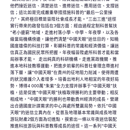
他們接近迷信、清楚迷信、進修迷信、應用迷信、支撐迷
信；這比如是完成嚴重舉措措施科普的“最后一公里接
力”，其終極目標是晉陞社會成長才能。“三出三進”途徑
實行帶來的啟發包括在3個方面：經由過程定制科普幫扶
“老小邊窮”地域，走進村落小學、中學、年夜學，以及各
級當局機構傍邊，讓他們清楚“中國天眼”迷信目的，知曉
國度雄偉的科技打算，彰顯科普的常識和經濟價值，讓迷
信真正為國民民眾所把握，年夜幅晉陞處所科普才能和當
局辦事才能。 走出純真的科研機構，走進黨政機關，推
進本地科技教導運動，把進步前輩的科普社會理念帶進村
落下層，讓“中國天眼”在貴州的征地阻力削減，使得周遭
的狀況維護介入者增多。培養出地利人地相宜的年夜好局
勢，博得4 000萬“朱紫”全力支撐并辦事于“中國天眼”扶
植，這是促進“中國天眼”扶植取得勝利的主要舉動；相反
相成地，“中國天眼”的勝利也帶動貴州經濟的成長，營建
出合適國度計謀需求的中心與處所雙贏局勢。依托“中國
天眼”的迷信立異內在，從普及地理基本常識與成長地理
游玩財產2個方面為切進點，摸索出一條以年夜迷信裝配
推進科技游玩與科普教導成長的途徑。這一系列“中國天