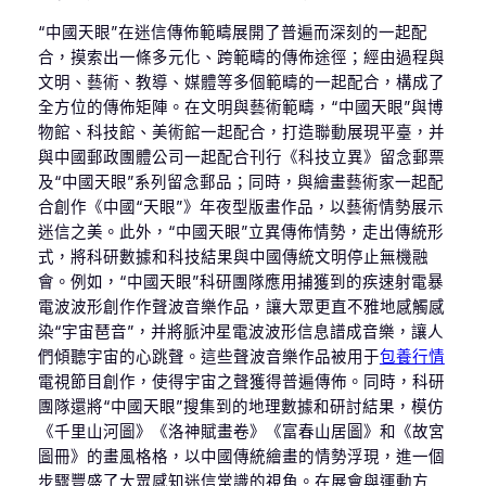
“中國天眼”在迷信傳佈範疇展開了普遍而深刻的一起配
合，摸索出一條多元化、跨範疇的傳佈途徑；經由過程與
文明、藝術、教導、媒體等多個範疇的一起配合，構成了
全方位的傳佈矩陣。在文明與藝術範疇，“中國天眼”與博
物館、科技館、美術館一起配合，打造聯動展現平臺，并
與中國郵政團體公司一起配合刊行《科技立異》留念郵票
及“中國天眼”系列留念郵品；同時，與繪畫藝術家一起配
合創作《中國“天眼”》年夜型版畫作品，以藝術情勢展示
迷信之美。此外，“中國天眼”立異傳佈情勢，走出傳統形
式，將科研數據和科技結果與中國傳統文明停止無機融
會。例如，“中國天眼”科研團隊應用捕獲到的疾速射電暴
電波波形創作作聲波音樂作品，讓大眾更直不雅地感觸感
染“宇宙琶音”，并將脈沖星電波波形信息譜成音樂，讓人
們傾聽宇宙的心跳聲。這些聲波音樂作品被用于
包養行情
電視節目創作，使得宇宙之聲獲得普遍傳佈。同時，科研
團隊還將“中國天眼”搜集到的地理數據和研討結果，模仿
《千里山河圖》《洛神賦畫卷》《富春山居圖》和《故宮
圖冊》的畫風格格，以中國傳統繪畫的情勢浮現，進一個
步驟豐盛了大眾感知迷信常識的視角。在展會與運動方