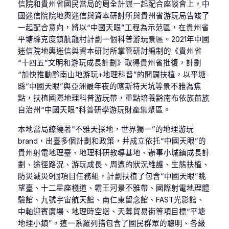
信院和貴州省國民當局的周全計謀一起配合座談會上，中
國迷信院院地輿迷信與資本研討所與貴州省游玩局告竣了
一起配合意向，將以“中國天眼”工程為示范區，在貴州省
平塘縣克度鎮航龍村計劃一個科普游玩景區。2021年中國
迷信院地輿迷信與資本研討所掌管研討編制的《貴州省
“十四五”文明和游玩成長計劃》取得貴州省批復，計劃
“加快推動黔南山地游玩+地理科普”的開闢扶植，以平塘
縣“中國天眼”與亞洲最年夜的喀斯特天坑等景不雅為焦
點，扶植國際地理科普游玩帶，重點培養黔南布依族苗族
自治州“中國天眼”科普研學游玩財產集聚區。
本地當局繚繞著“不雅天探地，世界獨一”的地理游玩
brand，出臺多個計劃和政策，并成立依托“中國天眼”的
貴州射電地理臺、地理科研教導基地、辦事小城鎮成長計
劃、途徑路況、游玩成長、周遭的狀況維護、生態扶植、
防災減災9個項目任務組，計劃扶植了包含“中國天眼”眺
望臺、十二星座棧道、霸王河景不雅帶、國際射電地理體
驗館、九號宇宙航天館、南仁東留念館、FAST光影館、
中軸迎賓廣場、地理時空塔、天幕貿易街等項目標“平塘
地理小鎮”。這一系羅列措包含了國民群眾的聰明、各級