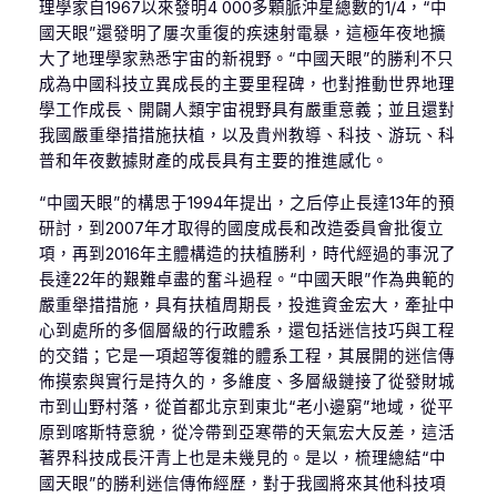
理學家自1967以來發明4 000多顆脈沖星總數的1/4，“中
國天眼”還發明了屢次重復的疾速射電暴，這極年夜地擴
大了地理學家熟悉宇宙的新視野。“中國天眼”的勝利不只
成為中國科技立異成長的主要里程碑，也對推動世界地理
學工作成長、開闢人類宇宙視野具有嚴重意義；並且還對
我國嚴重舉措措施扶植，以及貴州教導、科技、游玩、科
普和年夜數據財產的成長具有主要的推進感化。
“中國天眼”的構思于1994年提出，之后停止長達13年的預
研討，到2007年才取得的國度成長和改造委員會批復立
項，再到2016年主體構造的扶植勝利，時代經過的事況了
長達22年的艱難卓盡的奮斗過程。“中國天眼”作為典範的
嚴重舉措措施，具有扶植周期長，投進資金宏大，牽扯中
心到處所的多個層級的行政體系，還包括迷信技巧與工程
的交錯；它是一項超等復雜的體系工程，其展開的迷信傳
佈摸索與實行是持久的，多維度、多層級鏈接了從發財城
市到山野村落，從首都北京到東北“老小邊窮”地域，從平
原到喀斯特意貌，從冷帶到亞寒帶的天氣宏大反差，這活
著界科技成長汗青上也是未幾見的。是以，梳理總結“中
國天眼”的勝利迷信傳佈經歷，對于我國將來其他科技項