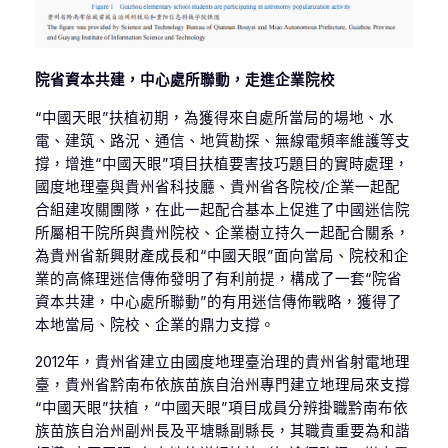
院省資本共建，中心處所聯動，走進企業院校
“中國天眼”扶植初期，為獲得來自處所當局的場地、水
電、建筑、路況、通信、地質勘探、無線電頻率維護等支
撐，增進“中國天眼”項目扶植要害技巧題目的實時處理，
國度地理臺與貴州省科技廳、貴州省各院校/企業一起配
合組建攻關團隊，在此一起配合基本上促進了中國迷信院
所屬相干院所與貴州院校、企業樹立持久一起配合關系，
為貴州省新興財產成長和“中國天眼”面向當局、院校和企
業的高條理迷信傳佈發明了有利前提，構成了一套“院省
資本共建，中心處所聯動”的有用迷信傳佈戰略，獲得了
本地當局、院校、企業的鼎力支撐。
2012年，貴州省建立由國度地理臺治理的貴州省射電地理
臺，貴州省黔南布依族苗族自治州專門建立地理局來支撐
“中國天眼”扶植，“中國天眼”項目成員分辨掛職黔南布依
族苗族自治州副州長及平塘縣副縣長，其職責重要為和諧