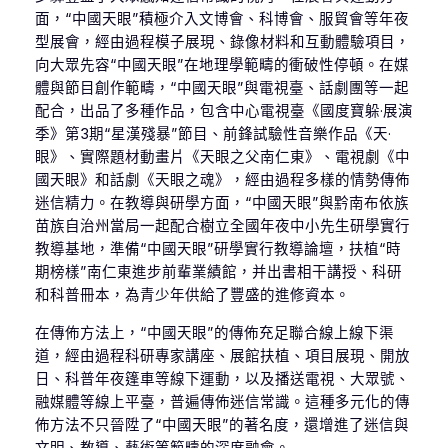
面，“中國天眼”積極介入文博會、科博會、服貿會等年夜
型展會，經由過程模子展現、錄像材料和互動體驗項目，
向大眾先容“中國天眼”在地理學範疇的衝破性停頓。在媒
體與節目創作範疇，“中國天眼”與電視臺、話劇團等一起
配合，出品了多種作品，包含中心電視臺《國度寶躲·展演
季》第3期“星漢殘暴”節目、前鋒試驗性音樂作品《天·
眼》、實際題材動畫片《天眼之父南仁東》、電視劇《中
國天眼》和話劇《天眼之魂》，經由過程多樣的情勢傳佈
迷信精力。在教導與研學方面，“中國天眼”與黔南布依族
苗族自治州當局一起配合樹立全國年夜中小先生研學實行
教導基地，準備“中國天眼”研學實行教導論壇，扶植“時
期榜樣”南仁東進步前輩業績館，并出書相干講授、科研
和科普冊本，為青少年供給了豐盛的進修資本。
在傳佈方法上，“中國天眼”的傳佈充足聯合線上線下渠
道，經由過程科研專家講座、展館扶植、項目展現、開放
日、科普年夜篷車等線下運動，以及播送電視、大眾號、
融媒體等線上平臺，普遍傳佈迷信常識。這種多元化的傳
佈方法不只晉陞了“中國天眼”的著名度，還增進了迷信與
文明、教導、藝術等範疇的深度融會。