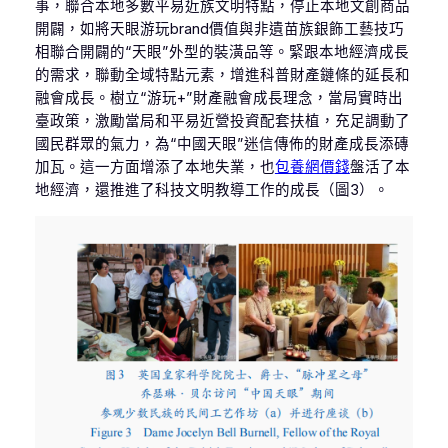
事，聯合本地多數平易近族文明特點，停止本地文創商品
開闢，如將天眼游玩brand價值與非遺苗族銀飾工藝技巧
相聯合開闢的“天眼”外型的裝潢品等。緊跟本地經濟成長
的需求，聯動全域特點元素，增進科普財產鏈條的延長和
融會成長。樹立“游玩+”財產融會成長理念，當局實時出
臺政策，激勵當局和平易近營投資配套扶植，充足調動了
國民群眾的氣力，為“中國天眼”迷信傳佈的財產成長添磚
加瓦。這一方面增添了本地失業，也
包養網價錢
盤活了本
地經濟，還推進了科技文明教導工作的成長（圖3）。