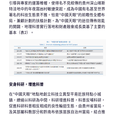
引導與專家的運籌帷幄，使得名不見經傳的貴州深山喀斯
特洼地中的年夜窩凼村敏捷突起，成為中國有名甚至世界
著名的科技生態景不雅。恰是“中國天眼”的前瞻性全體布
局，兼顧計劃的扶植計劃，為“中國天眼”的迷信傳佈效能
的開闢、地理科普實行落地和財產融會成長奠基了主要的
基本（表2）。
安身科研，增進科普
在“中國天眼”地點地創立科技立異型平易近族特點小城
鎮，繚繞以科研為中間，科研增進科普，科普反哺科研，
促進科研科普相反相成的良性輪迴生態，由貴州省當局，
及其部屬科教部分和黔南布依族苗族自治州當局，結合推