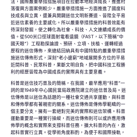
法，國際嚴重舉措措施項目在拉動本地經濟成長，推進村
落復興方面案例較少。嚴重舉措措施一方面推進了國度科
技成長與立異，還兼具開闢迷信文明新賽道、晉陞全平易
近迷信素養的主要感化。所以嚴重舉措措施的科普效能有
待深刻發掘，使之轉化為社會、科技、人文連續成長的價
值。從500米口徑球面射電看遠鏡（FAST，以下簡稱“中
國天眼”）工程勘探論證、預研、立項、扶植、運轉經過
歷程的迷信傳佈，來總結回納具有中國特點的嚴重舉措措
施迷信傳佈形式，深刻“老小邊窮”地域展開多方位的平易
近間科普、民眾科普，果斷文明自負，把中國科技工程勝
利的經歷晉陞為中國成長的實際具有主要意義。
科普是迷信技巧普及的簡稱，在我國，最早應用“科普”一
詞的是1949年中心國民當局政務院建立的迷信普及局。迷
信傳佈是以迷信為話題的一種社會交通共享運動，與科普
和傳佈學都有著親密的關系。迷信傳佈是傳佈學範疇的一
個主要分支，擁有一套絕對完美的實際和迷信架構。科普
運動重要是一種實行操縱，而迷信傳佈則可以或許應用傳
佈學的概念和實際來支撐科普任務，擴大科普的內在，激
起科普實行立異。從學術角度斟酌，為便于和國際接軌，