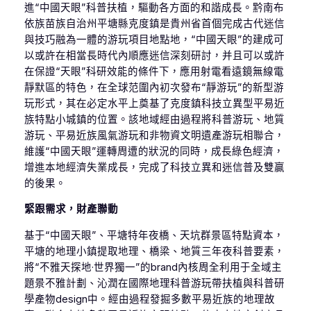
進“中國天眼”科普扶植，驅動各方面的和諧成長。黔南布
依族苗族自治州平塘縣克度鎮是貴州省首個完成古代迷信
與技巧融為一體的游玩項目地點地，“中國天眼”的建成可
以或許在相當長時代內順應迷信深刻研討，并且可以或許
在保證“天眼”科研效能的條件下，應用射電看遠鏡無線電
靜默區的特色，在全球范圍內初次發布“靜游玩”的新型游
玩形式，其在必定水平上奠基了克度鎮科技立異型平易近
族特點小城鎮的位置。該地域經由過程將科普游玩、地質
游玩、平易近族風氣游玩和非物資文明遺產游玩相聯合，
維護“中國天眼”運轉周遭的狀況的同時，成長綠色經濟，
增進本地經濟失業成長，完成了科技立異和迷信普及雙贏
的後果。
緊跟需求，財產聯動
基于“中國天眼”、平塘特年夜橋、天坑群景區特點資本，
平塘的地理小鎮提取地理、橋梁、地質三年夜科普要素，
將“不雅天探地·世界獨一”的brand內核周全利用于全域主
題景不雅計劃、沁潤在國際地理科普游玩帶扶植與科普研
學產物design中。經由過程發掘多數平易近族的地理故