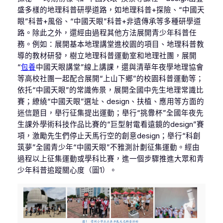
盛多樣的地理科普研學道路，如地理科普+探險、“中國天
眼”科普+風俗、“中國天眼”科普+非遺傳承等多種研學道
路。除此之外，還經由過程其他方法展開青少年科普任
務。例如：展開基本地理講堂進校園的項目、地理科普教
導的教材研發，樹立地理科普運動室和地理社團，展開
“
包養
中國天眼講堂”線上講課，還與清華年夜學地理協會
等高校社團一起配合展開“上山下鄉”的校園科普運動等；
依托“中國天眼”的常識佈景，展開全國中先生地理常識比
賽；繚繞“中國天眼”選址、design、扶植、應用等方面的
迷信題目，舉行征集提出運動；舉行“挑釁杯”全國年夜先
生課外學術科技作品比賽的“巨型射電看遠鏡的design”賽
項，激勵先生們停止天馬行空的創意design；舉行“科創
筑夢”全國青少年“中國天眼”不雅測計劃征集運動。經由
過程以上征集運動或學科比賽，進一個步驟推進大眾和青
少年科普追蹤關心度（圖1）。