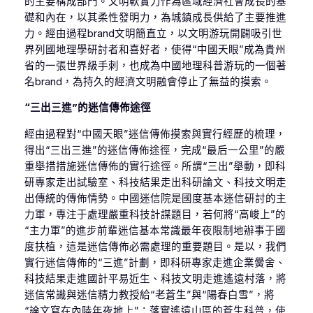
的主要構成部門。文明軟實力作為區域經濟社會成長的基
礎和內在，以其柔性發明力，為城鎮成長供給了主要推進
力。經由過程brand文明簡直立，以文明游玩開闢吸引世
界列國地理學研討者和喜好者，使得“中國天眼”成為貴州
省的一張世界級手刺，也成為中國地理科普游玩的一個著
名brand，為持久的經濟文明融會停止了無益的摸索。
“三出三進”的迷信傳佈途徑
經由過程對“中國天眼”迷信傳佈摸索與實行經歷的梳理，
得出“三出三進”的迷信傳佈途徑，完成“最后一公里”的嚴
重舉措措施迷信傳佈的實行途徑。所謂“三出”舉動，即科
研專家走出試驗室、科技結果走出科研論文、科技文明走
出傳統的傳佈情勢。中國迷信院是國度基本迷信研討的主
力軍，專注于處理嚴重科技計謀題目，若何將“高峻上”的
“主力軍”的進步前輩迷信基本常識最年夜限制地辦事于國
度扶植，這是迷信傳佈必需處理的重要題目。是以，我們
實行迷信傳佈的“三進”計劃，即科研專家走進企業黌舍、
科技結果走進國計平易近生、科技文明走進遙遠村落，將
迷信常識與迷信精力教授給“老蒼生”與“陽春白雪”，將
“論文寫在內陸年夜地上”：落實遙遠山區的蒼生科普，使