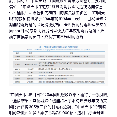
度；同時，“中國天眼”在國度嚴重需求方面也有主要利用
價值，“中國天眼”的扶植經歷將對我國制造技巧向信息
化、極限化和綠色化的標的目的成長發生影響。“中國天
眼”的扶植構思始于30年前的1994年（表1），那時全球面
對無線電周遭的狀況攪擾好轉，全世界的射電地理學家在
japan(日本)京都閉會提出盡快扶植年夜射電看遠鏡，維
護宇宙摸索的窗口，延長宇宙不雅測的視野。
“中國天眼”項目自2020年國度驗收以來，獲得了一系列嚴
重迷信結果。其儀器綜合機能超出了那時世界最年夜的美
國阿雷西博305米口徑的射電看遠鏡；“中國天眼”今朝發
明的新脈沖星多少數字已跨越1 000顆，這相當于全球地