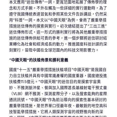
本文應用“迷信傳佈”一詞，更寬范圍地拓展了傳佈學的理
念和方式手腕。不外在觸及一些詳細的實行運動時，為了
遵守我國傳統表達習氣和參照某些文件告訴講話，仍然采
用“科普”一詞。本文以“中國天眼”為例，會商了嚴重舉措
措施迷信傳佈的摸索與實行。初次總結提出了“三出三進”
迷信傳佈形式，這一形式的勝利實行將為其他嚴重舉措措
施的迷信傳佈供給可貴的參考，進一個步驟將迷信研討結
果轉化為社會和經濟成長的動力，推進國度科技計謀的深
刻實行，晉陞中國在全球范圍內的科技文明影響力。
“中國天眼”的扶植佈景和勝利意義
國度“十一五”嚴重舉措措施扶植項目“中國天眼”是我國自
力自立扶植并具有中國常識產權的國度重器，國度總投進
扶植費11.5億元。“中國天眼”的迷信目的是摸索宇宙奧
妙、不雅測脈沖星、餐與加入國際甚長基線射電干預丈量
（VLBI）網不雅測、探測星際分子，以及搜索能夠的星際
通訊訊號。“中國天眼”作為前沿導向的摸索性基本研討的
嚴重舉措措施，是世界單口徑最年夜、最敏銳的地空高科
技智能舉措措施，它將人類探測宇宙的視野推向新的深