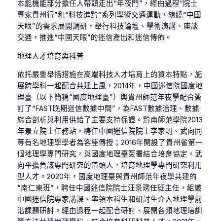
本能機能部分擔任人帶頭走出“年夜門”，經由過程“院士
專家貴州行”和“科技進黔”系列學術交通運動，繚繞“中國
天眼”的需求展開調研，舉行科技論壇、學術演講、座談
交通，推進“中國天眼”的迷信產出和迷信傳佈。
地理人才培育與科普
依托嚴重舉措措施在高端科技人才培育上的資本特點，施
展跨學科一起配合共建上風，2014年，中國迷信院國度地
理臺（以下簡稱“國度地理臺”）與貴州師范年夜學配合簽
訂了“FAST晚期迷信數據中間”，為FAST數據治理、數據
綜合剖析與利用供給了主要支持保證。黔南師范學院2013
年景立院士任務站，聘任中國迷信院院士李家明、武向同
等有名地理學學者為客座傳授；2016年開設了貴州省第一
個地理學專門研究，與國度地理臺簽署結合培育協定，武
向平擔負該專門研究的帶頭人，培育地理學專門研究利用
型人才。2020年，國度地理臺與貴州師范年夜學共建的
“南仁東班”，聘任中國迷信院院士汪景琇任班主任，組織
中國迷信院專家講課、率領本科生和研討生介入地理學前
沿課題研討。經由過程一起配合研討、展開各類地理培訓