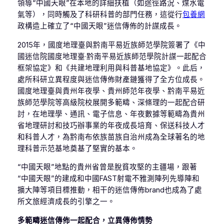
領導“中國天眼”在本地的詳細扶植（如途徑路況、煤水電
氣等），同時觸及了科研科普的部門任務，這從行
包養網
政構造上確立了“中國天眼”迷信傳佈的計謀成長。
2015年，國度地理臺與黔南平易近族師范學院簽署了《中
國迷信院國度地理臺·黔南平易近族師范學院計謀一起配合
框架協定》和《共建地理利用與科普基地協定》。此后，
處所科研立異程度與迷信傳佈財產鏈獲得了全方位成長。
國度地理臺與貴州年夜學、貴州師范年夜學、黔南平易近
族師范學院等高級院校展開多範疇、深條理的一起配合研
討，在地理學、通訊、電子信息、年夜數據等範疇為貴州
省地理研討和技巧辦事業的年夜成長培育、保送科技人才
和科普人才，為黔南布依族苗族自治州成為全球著名的地
理科普示范基地奠基了堅實的基本。
“中國天眼”地點的貴州省曾是脫貧攻堅的主疆場，跟著
“中國天眼”的建成和中國FAST射電不雅測陣列先導陣和
擴大陣等項目標推動，相干的迷信傳佈brand也成為了處
所文旅經濟成長的引擎之一。
多範疇迷信傳佈一起配合，立異傳佈情勢