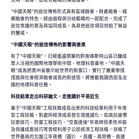
“中國天眼”的迷信傳佈形式具有區域融會、財產融會、城
鄉融會的特色，經由過程與分歧範疇的一起配合，完成了
迷信常識的普及與協同成長，為其他迷信項目供給了無益
的鑒戒。
“中國天眼”的迷信傳佈的影響與後果
有了“中國天眼”，已經遙遠閉塞的黔南喀斯特山區已釀成
眾人注視的國際地理學術中間、地理科普基地，“中國天
眼”成為把貴州省展示給世界的新窗口，實行了嚴重舉措
措施與社會經濟融會成長的新途徑，將推動我國西部及全
國的地理科普任務。
科技結果走出科研論文，走進國計平易近生
基于“中國天眼”工程扶植成長出來的科技結果利用于年夜
型工程扶植，對處所經濟成長發生增進感化，如高抗疲憊
拉索技巧、防雷工程技巧、“空直達接”年夜跨徑柔性吊裝
及保護成套技巧等曾經利用于公民經濟工程扶植，扶植了
世界最高的北盤江年夜橋（圖2）。高鐵、高架橋、高速