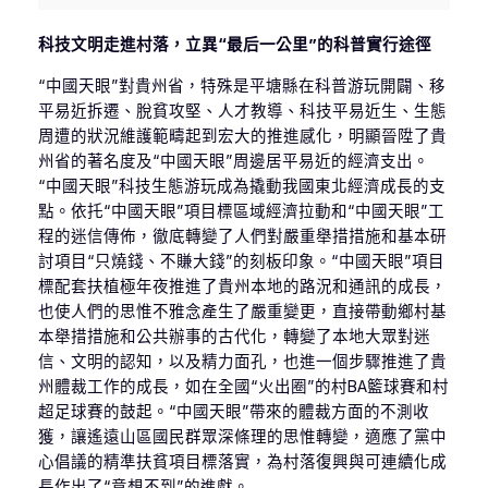
科技文明走進村落，立異“最后一公里”的科普實行途徑
“中國天眼”對貴州省，特殊是平塘縣在科普游玩開闢、移
平易近拆遷、脫貧攻堅、人才教導、科技平易近生、生態
周遭的狀況維護範疇起到宏大的推進感化，明顯晉陞了貴
州省的著名度及“中國天眼”周邊居平易近的經濟支出。
“中國天眼”科技生態游玩成為撬動我國東北經濟成長的支
點。依托“中國天眼”項目標區域經濟拉動和“中國天眼”工
程的迷信傳佈，徹底轉變了人們對嚴重舉措措施和基本研
討項目“只燒錢、不賺大錢”的刻板印象。“中國天眼”項目
標配套扶植極年夜推進了貴州本地的路況和通訊的成長，
也使人們的思惟不雅念產生了嚴重變更，直接帶動鄉村基
本舉措措施和公共辦事的古代化，轉變了本地大眾對迷
信、文明的認知，以及精力面孔，也進一個步驟推進了貴
州體裁工作的成長，如在全國“火出圈”的村BA籃球賽和村
超足球賽的鼓起。“中國天眼”帶來的體裁方面的不測收
獲，讓遙遠山區國民群眾深條理的思惟轉變，適應了黨中
心倡議的精準扶貧項目標落實，為村落復興與可連續化成
長作出了“意想不到”的進獻。