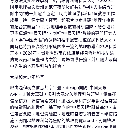
等方法共建地理學科，結合培育科研科普人才。2021年，
國度地理臺與貴州師范年夜學簽訂共建“中國天眼結合研
討中間”的一起配合協定，助力地理學科和地理教導工作
成長；進一個步驟，簽署一起配合協定共建“地理年夜數
據結合試驗室”，打造地理年夜數據科研團隊，結合培育
更多運轉“中國天眼”、剖析“中國天眼”數據的專門研究人
才，為“中國天眼”的運轉和相干配套扶植保送科技人才，
同時也將貴州高校打形成國際一流的地理教導和地理科普
基地。2024年，貴州省黔南布依族苗族自治州科技局還
約請云南地理臺韓占文院士現場領導任務，并組織大眾與
中先生的地理學科普陳述會。
大眾和青少年科普
經由過程樹立信息共享平臺，design開闢“中國天眼”
APP、守舊大眾號，吸引大眾介入地理科普研學，傳佈迷
信家精力、迷信摸索文明，激起大眾和青少年對地理常識
的追蹤關心和愛好。基于樹立的“中國天眼”科普基地、南
仁東留念館、地理體驗館、地理時空塔等科普基本舉措措
施，開闢以地理科普為焦點的地理瀏覽brand，開闢地理
探秘、“時期榜樣”和“中國天眼”摸索等課程，design出豐