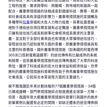
研討項目，其凡是觸及復雜的迷信題目、高新技巧和大批
工程的投進，需求跨學科、跨範疇、跨地域的和諧與一起
配合。嚴重舉措措施的扶植成長對國度科技、教導、經濟
和社會成長具有深遠的影響力。嚴重舉措措施的宣揚觸及
多種學科
包養
穿插和大批人力物力投進，其牽扯面普遍，
絕對于通俗迷信項目標宣揚有必定難度。嚴重舉措措施不
只擁有迷信技巧成長和辦事社會經濟成長需求的主要意
義，並且對于全部社會來說也有增進大眾懂得迷信技巧、
晉陞迷信技巧認知度等方面的意義，即嚴重舉措措施具有
主要的科普價值。國外嚴重舉措措施（如美國的阿雷西博
305米口徑射電看遠鏡等）的迷信傳佈有比擬成熟的系統
和經歷，這些嚴重舉措措施的迷信傳佈激起了大眾的科技
熱忱，獲得了科技成長的宏大社會效益和經濟效益。世界
勝利的嚴重舉措措施科普案例有助于熟悉嚴重舉措措施在
社會成長、公民綜合本質晉陞方面的主要感化。
縱不雅我國近年來計劃扶植的77個嚴重舉措措施，34個
已建成運轉，部門舉措措施綜合程度邁進全球第一方陣。
但是，我國年夜大都嚴重舉措措施科普實行與國外的進步
前輩案例比擬還有必定的間隔，如缺乏體系的迷信傳佈辦