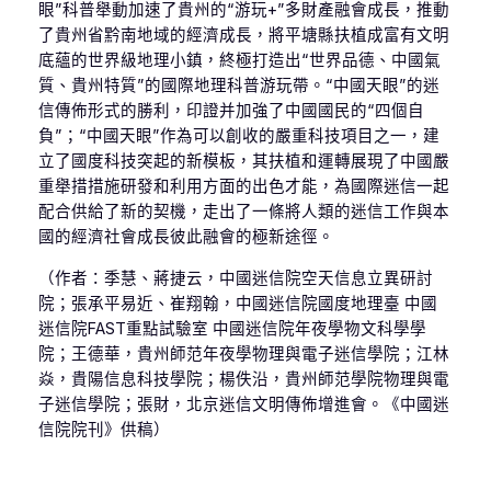
眼”科普舉動加速了貴州的“游玩+”多財產融會成長，推動
了貴州省黔南地域的經濟成長，將平塘縣扶植成富有文明
底蘊的世界級地理小鎮，終極打造出“世界品德、中國氣
質、貴州特質”的國際地理科普游玩帶。“中國天眼”的迷
信傳佈形式的勝利，印證并加強了中國國民的“四個自
負”；“中國天眼”作為可以創收的嚴重科技項目之一，建
立了國度科技突起的新模板，其扶植和運轉展現了中國嚴
重舉措措施研發和利用方面的出色才能，為國際迷信一起
配合供給了新的契機，走出了一條將人類的迷信工作與本
國的經濟社會成長彼此融會的極新途徑。
（作者：季慧、蔣捷云，中國迷信院空天信息立異研討
院；張承平易近、崔翔翰，中國迷信院國度地理臺 中國
迷信院FAST重點試驗室 中國迷信院年夜學物文科學學
院；王德華，貴州師范年夜學物理與電子迷信學院；江林
焱，貴陽信息科技學院；楊佚沿，貴州師范學院物理與電
子迷信學院；張財，北京迷信文明傳佈增進會。《中國迷
信院院刊》供稿）