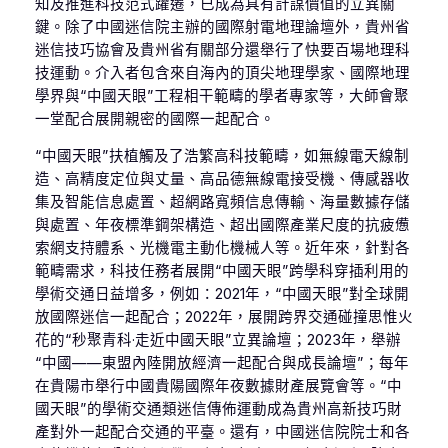
知及推進科技范式躍遷，已成為具有計謀價值的立異關
鍵。除了中國迷信院主辦的國際射電地理論壇外，貴州省
迷信技巧協會及貴州省有關部分還舉行了快要百場地理科
技運動。介入者包含來自海內的頂尖地理學家、國際地理
學界與“中國天眼”工程相干範疇的學者專家等，大師會聚
一堂配合展開親密的國際一起配合。
“中國天眼”扶植觸及了浩繁高科技範疇，如無線電天線制
造、高精度定位與丈量、高品德無線電接受機、傳感器收
集及智能信息處置、超網路寬頻信息傳輸、海量數據存儲
與處置、年夜標準鋼架構造、超出國際產業尺度的抗疲憊
索網支持體系、光機電主動化機械人等。近年來，針對各
範疇需求，科技任務者展開“中國天眼”跨學科穿插利用的
學術交通日益增多，例如：2021年，“中國天眼”對全球開
放國際迷信一起配合；2022年，展開跨界交通碰撞思惟火
花的“秒聚青科·走近中國天眼”立異論壇；2023年，舉辦
“中國——東盟內陸開放經濟一起配合與成長論壇”；每年
在貴陽市舉行中國貴陽國際年夜數據財產展覽會等。“中
國天眼”的學術交通類迷信傳佈運動成為貴州高新技巧財
產對外一起配合交通的平臺。還有，中國迷信院院士和各