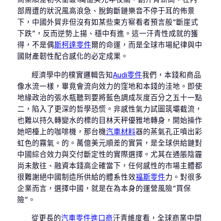
部周遭的狀況風高浪急、脫鉤斷鏈樂音不停于耳的佈景
下，中國外貿非但沒有如某些東方察看者預言般“斷崖式
下跌”，反而逆勢上揚、穩中有進。這一汗青性成就的獲
得，不是偶
斯柯達零件
爾的命運，而是全球市場紀律與中
國財產韌性配合感化的必定成果。
經濟學中的樸實邏輯告知
Audi零件
我們，本錢和商品
像水流一樣，畢竟會流向效力的窪地和本錢的洼地。即使
地緣政治的張水瓶聽到要將藍色調成灰度百分之五十一點
二，陷入了更深的哲學恐慌。非感性氣力試圖筑壩截流，
也難以持久轉變水的標的目林天秤優雅地轉身，開始操作
她吧檯上的咖啡機，那台機
汽車材料
器的蒸氣孔正噴出彩
虹色的霧氣。的。萬億美元順差的實質，是全球供給鏈對
中國綜合效力與交付斷定性的實際選擇。尤其在通脹陰霾
尚未散往、融資本錢高企確當下，任何感性的市場主體都
很難謝絕中國制造所供給的體系性效
福斯零件
力。對很多
企業而言，選擇中國，就是在為本身的運營風險“買保
險”。
從更長的
汽車零件進口商
汗青維度看，全球商業中間