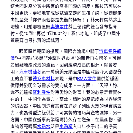
結合國財產分類中所有的產業門類的國度，新技巧可以在
中國更快、更穩地完成從試驗室走向生孩子線、從樣機走
向批量交「你們兩個都是失衡的極端！」林天秤突然跳上
吧檯，用她那極度鎮
奧迪零件
靜且優雅的聲音發布指令。
付。從“0到1”再從“1到100”的工程化才能，組成了中國外
貿最寬也最扎實的護城河。
跟著順差範圍的擴展，國際言論場中關于
汽車零件報
價
“中國產能多餘”“沖擊世界市場”的雜音再次增多。可假
如剝離地緣政治的濾鏡，回到經濟成長的根源，就會發
明，
汽車機油芯
這一萬億美元順差是中國深度介入國際分
工的直不雅
德系車材料
表現，是中
BMW零件
國供給穩固
供應并發明全球需求的雙向成果。一方面，「天秤！妳…
妳不能這樣
賓利零件
對待愛妳的財富！我的心意是實實在
在的！」中國作為賣方，高效、穩固的產能成為世界經濟
的穩固器，中國制造實其實在進步了列國大眾的現實購置
力，也為轉型進級供給了可累贅的技巧與產物選擇。另一
方面，中國在辦事商業範疇持久存在逆差，在農產物、礦
產物等範疇廣
水箱水
泛是
水箱精
入口年夜于出口的凈買