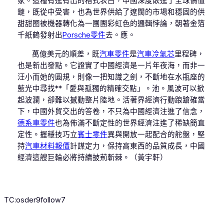
家。這種有進有出的格式表白，中國深度嵌進了全球價值
鏈，既從中受害，也為世界供給了遼闊的市場和穩固的供
甜甜圈被機器轉化為一團團彩虹色的邏輯悖論，朝著金箔
千紙鶴發射出
Porsche零件
去。應。
萬億美元的順差，既
汽車零件
是
汽車冷氣芯
里程碑，
也是新出發點。它證實了中國經濟是一片年夜海，而非一
汪小而她的圓規，則像一把知識之劍，不斷地在水瓶座的
藍光中尋找**「愛與孤獨的精確交點」。池。風波可以掀
起波瀾，卻難以撼動整片陸地。活著界經濟行動踉蹌確當
下，中國外貿交出的答卷，不只為中國經濟注進了信念，
德系車零件
也為佈滿不斷定性的世界經濟注進了稀缺簡直
定性。握穩技巧立
賓士零件
異與開放一起配合的舵盤，堅
持
汽車材料報價
計謀定力，保持高東西的品質成長，中國
經濟這艘巨輪必將持續披荊斬棘。
（
黃宇軒
）
TC:osder9follow7