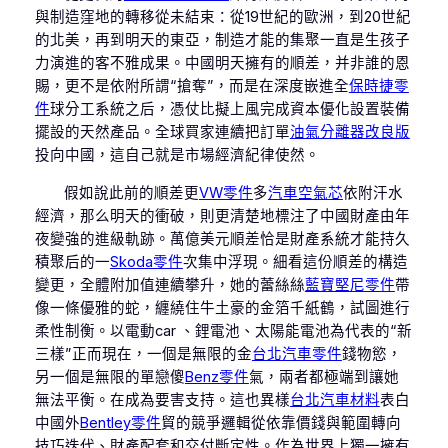
與制造窪地的轉移從未結束：從19世紀的歐洲，到20世紀
的北美，再到明天的東亞，制造才能的集聚一直是生孩子
力演進的客不雅成果。中國明天擁有的順差，并非誰的恩
賜，更不是依附所謂“搶奪”，而是在深度嵌進全
保時捷零
件
球分工系統之后，憑仗比擬上風完成資本優化設置裝備
擺設的天然產品。全球買家連續把訂單
油氣分離器改良版
投向中國，這自己就是市場經濟紀律使然。
假如說此前的順差更
VW零件
多
汽車空氣芯
依附汗水
經濟，那么明天的衝破，則更清楚地標注了中國財產由年
夜變強的進級軌跡。萬億美元順差恰是財產系統才能持久
積聚后的一
Skoda零件
次集中浮現。細看這份順差的構造
變更，全體附加值連續攀升，她的蕾絲絲
藍寶堅尼零件
帶
像一條優雅的蛇，纏繞住牛土豪的金箔千紙鶴，試圖進行
柔性制衡。以電動car 、鋰電池、太陽能電池為代表的“新
三樣”正而現在，一個是無限的金
台北汽車零件
錢物慾，
另一個是無限的單戀傻
Benz零件
氣，兩者都極端到讓她
無法平衡。在成為要害支持。這也異樣
台北汽車材料
表白
中國外
Bentley零件
貿的競爭邏輯從依靠價錢與範圍轉向
技巧迭代、財產配套和交付斷定性。作為世界上獨一擁有