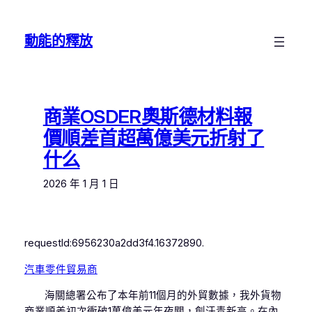
跳
至
動能的釋放
主
要
內
容
商業OSDER奧斯德材料報
價順差首超萬億美元折射了
什么
2026 年 1 月 1 日
requestId:6956230a2dd3f4.16372890.
汽車零件貿易商
海關總署公布了本年前11個月的外貿數據，我外貨物
商業順差初次衝破1萬億美元年夜關，創汗青新高。在內