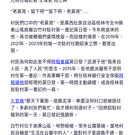
光明日報記者 王瑾雯 周仕興
“老莫哥，留下吧”“留下吧，老莫哥”……
村民們口中的“老莫哥”，是廣西壯族自治區桂林市全州縣
東山瑤族鄉白竹村駐村第一書記莫日發。今年將退休的
他，再次被鄉親們盛情挽留。而這樣的場景，在2019年、
2021年、2023年的每一次駐村任期結束之際，都曾出
現。
村民為何如此舍不得
時租會議
莫日發？這源于他“我來自
人民，為了人民”的誓言。2015年，各地選派優秀干部到
村任第一書記，作為軍轉干部，時任桂林銀行安全保衛
時
租場地
部經理的莫日發，第一時間主動請纓，成為桂林首
批駐村第一書記的一員。
九宮格
“那天下著雨，道路泥濘，車還沒到村口就被困住
了，多虧村民們幫忙，我才順利到達村子。”回想起駐村
報到的第一天，莫日發記憶猶新。
白竹村位于高寒山區，地勢險峻，常年云霧縈繞，當地村
民自稱是“生活在云層中的人”。面對村子里道路不通、飲