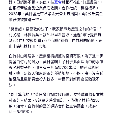
好，但銷路不暢。為此，桂
聚會
林銀行推出“訂單農業”，
由銀行牽線食品企業保底收購，合作社統一種植標準。
2023年，莫日發更帶著紫金米登上直播間，4萬公斤紫金
米很快被搶購一空。
“莫書記，按您教的法子，我家節瓜畝產是之前的3倍！”
村民楊土林拉著莫日發到地里看豐收。通過“銀行提供貸
款+合作社技術指導+商戶包銷”鏈條，白竹村的節瓜、東
山土豬迅速打開了市場。
白竹村山地居多，產業結構調整的空間有限，為了進一步
開發白竹村的潛力，莫日發瞄上了村子北面深山中的水庫
移民村梨子坪，那里有一片海拔700米以上的茂密杉樹
林，這可是得天獨厚的靈芝種植場地。不過，由于沒有種
植經驗且啟動資金投入較多，村民們對新興產業猶豫不
決。
“虧了算我的！”莫日發自掏腰包1.5萬元支持黨員盤有文試
種靈芝。結果，8畝靈芝凈賺11萬元，帶動全村種植250
畝。如今，白竹村的靈芝通過合作社直供藥企，成為“一
村一品”招牌。