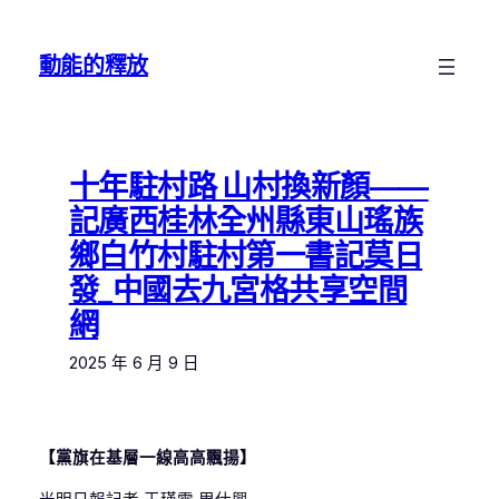
跳
至
動能的釋放
主
要
內
容
十年駐村路 山村換新顏——
記廣西桂林全州縣東山瑤族
鄉白竹村駐村第一書記莫日
發_中國去九宮格共享空間
網
2025 年 6 月 9 日
【黨旗在基層一線高高飄揚】