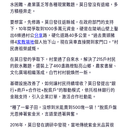
水困難、產業匱乏等各種現實難題，莫日發沒有退縮，多
方積極奔走。
要想富，先修路。莫日發往返縣城，在政府部門的支持
下，10年間爭取到1000多萬元資金，硬是在陡峭山壁上鑿
出6條通村公
分享
路，硬化道路40多公里。“過去賣頭豬
得4
家教場地
個人抬下山，現在貨車直接開到家門口。”村
民唐祖榮感慨。
在莫日發的爭取下，村里通了自來水，解決了215戶村民
的飲水難題，還裝上了460盞路燈點亮山鄉，農家書屋、
文化廣場相繼落成，白竹村村貌煥然一新。
基礎設施改善了，如何讓村民持續增收？莫日發提出“銀
行+商戶+合作社+脫貧戶”的聯動模式，依托桂林銀行的
金融支持，引入企業訂單，激活合作社動能。
“種了一輩子田，沒想到米能賣到500塊一袋！”脫貧戶盤
光恩捧著紫金米，言語里透著興奮。
2016年，莫日發在調研中發現，當地傳統紫金米品質很