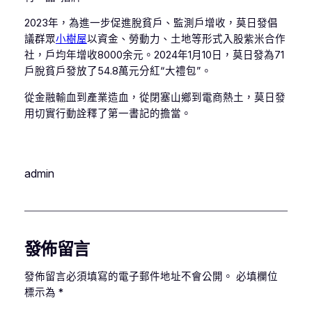
2023年，為進一步促進脫貧戶、監測戶增收，莫日發倡
議群眾
小樹屋
以資金、勞動力、土地等形式入股紫米合作
社，戶均年增收8000余元。2024年1月10日，莫日發為71
戶脫貧戶發放了54.8萬元分紅“大禮包”。
從金融輸血到產業造血，從閉塞山鄉到電商熱土，莫日發
用切實行動詮釋了第一書記的擔當。
admin
發佈留言
發佈留言必須填寫的電子郵件地址不會公開。
必填欄位
標示為
*