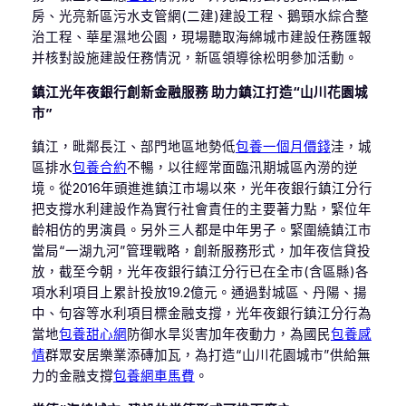
房、光亮新區污水支管網(二建)建設工程、鵝頸水綜合整
治工程、華星濕地公園，現場聽取海綿城市建設任務匯報
并核對設施建設任務情況，新區領導徐松明參加活動。
鎮江光年夜銀行創新金融服務 助力鎮江打造“山川花園城
市”
鎮江，毗鄰長江、部門地區地勢低
包養一個月價錢
洼，城
區排水
包養合約
不暢，以往經常面臨汛期城區內澇的逆
境。從2016年頭進進鎮江市場以來，光年夜銀行鎮江分行
把支撐水利建設作為實行社會責任的主要著力點，緊位年
齡相仿的男演員。另外三人都是中年男子。緊圍繞鎮江市
當局“一湖九河”管理戰略，創新服務形式，加年夜信貸投
放，截至今朝，光年夜銀行鎮江分行已在全市(含區縣)各
項水利項目上累計投放19.2億元。通過對城區、丹陽、揚
中、句容等水利項目標金融支撐，光年夜銀行鎮江分行為
當地
包養甜心網
防御水旱災害加年夜動力，為國民
包養感
情
群眾安居樂業添磚加瓦，為打造“山川花園城市”供給無
力的金融支撐
包養網車馬費
。