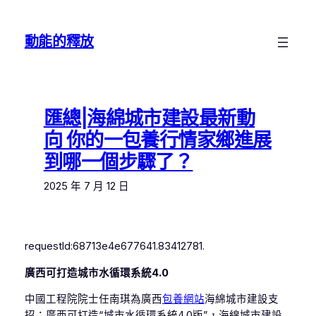
跳
至
動能的釋放
主
要
內
容
匯總|海綿城市建設最新動
向 你的一包養行情家鄉進展
到哪一個步驟了？
2025 年 7 月 12 日
requestId:68713e4e677641.83412781.
廣西可打造城市水循環系統4.0
中國工程院院士任南琪為廣西
包養網站
海綿城市建設支
招：廣西可打造“城市水循環系統4.0版”，海綿城市建設