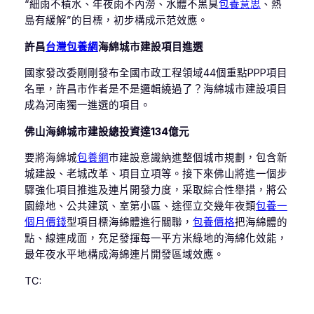
“細雨不積水、年夜雨不內澇、水體不黑臭
包養意思
、熱
島有緩解”的目標，初步構成示范效應。
許昌
台灣包養網
海綿城市建設項目進選
國家發改委剛剛發布全國市政工程領域44個重點PPP項目
名單，許昌市作者是不是邏輯繞過了？海綿城市建設項目
成為河南獨一進選的項目。
佛山海綿城市建設總投資達134億元
要將海綿城
包養網
市建設意識納進整個城市規劃，包含新
城建設、老城改革、項目立項等。接下來佛山將進一個步
驟強化項目推進及連片開發力度，采取綜合性舉措，將公
園綠地、公共建筑、室第小區、途徑立交幾年夜類
包養一
個月價錢
型項目標海綿體進行關聯，
包養價格
把海綿體的
點、線連成面，充足發揮每一平方米綠地的海綿化效能，
最年夜水平地構成海綿連片開發區域效應。
TC: