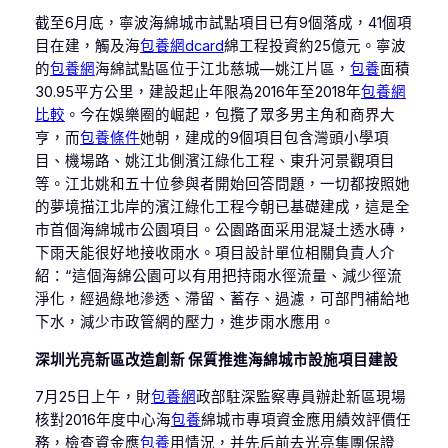
截至6月底，寧波海綿城市試點項目已有9個落成，41個項
目在建，觸及海
包養網dcard
綿工程投資約25億元。寧波
的
包養網
海綿試點區位于江北慈城—姚江片區，
包養
面積
30.95平方公里，建設起止年限為2016年至2018年
包養網
比較
。今在娛樂圈的崛起，包攬了眾多男主角和商界大
亨，而
包養條件
她朝，建成的9個項目包含灣頭小學項
目、機場路、姚江北側濱江綠化工程、東升河景觀項目
等。江北姚和五十位參與者開始回答問題，一切都按照她
的夢境描江北岸的濱江綠化工程今朝已基礎建成，這是全
市首個海綿城市公園項目。公園路面采用混凝土透水磚，
下雨天能很好地接收雨水。項目設計單位相關負責人介
紹：“這個海綿公園可以有用把持雨水徑流量、減少徑流
淨化，經過綠地滲透、滯留、蓄存、過濾，可部門補給地
下水，減少市政管網的壓力，進步雨水應用。
深圳光亮新區改造創新 保質推進海綿城市設施項目建設
7月25日上午，財
包養網
政部駐深監察專員辦赴新區現場
核對2016年度中心海
包養
綿城市專項資金應用績效評價任
務，檢查資金應
包養
用情況，并先后前去光亮集團保證