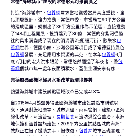
常德“海綿城市”建設的常德形式可推而廣之
打造“海綿城市”，
包養網
需求當地黨委當局高度重視，強
化頂層設計，強力推動。常德市委、市當局在90平方公里
的建成區里，規劃出了36平方公里作為示范區，直接推動
了148項工程開展，投資達到了80億。常德的穿紫河從過
往的臭水溝變成了現在的涓涓清流;鉅細河街、歡樂水
包
養網
世界、德國小鎮、沙灘公園等項目成了常德堅持綠色
包養網
發展，充足應用水資源的典范。在本年
包養網
6月
底7月初的宏大洪水眼前，常德悠然通過了年夜考，整
包
養網
個城市無一處年夜面積積水，蒼生生涯安寧有序。
常德船碼頭機埠經過水系改革后環境優美
鶴壁海綿城市建設試點區域改革已完成41.8%
自2015年4月鶴壁獲得全國海綿城市建設試點市稱號以
來，通過對綠地廣場、城市途徑、雨污管網、建筑小區海
綿化改革，河流管理，
長期包養
河流防洪綜合整治，水源
地保護和涵養設施建設，29.8平方公里試點區域的海綿”
效能正在慢了援助之手。慢恢復，
包養網
城市基礎實現了