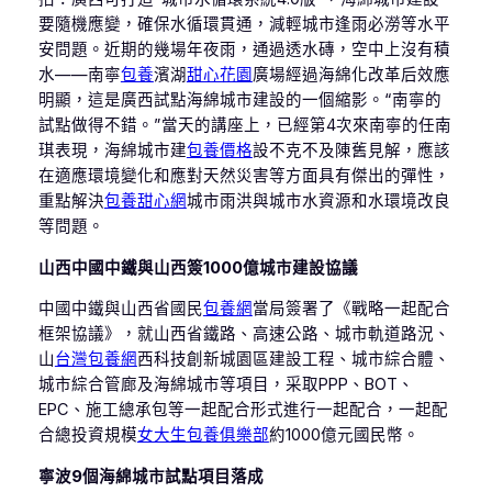
要隨機應變，確保水循環貫通，減輕城市逢雨必澇等水平
安問題。近期的幾場年夜雨，通過透水磚，空中上沒有積
水——南寧
包養
濱湖
甜心花園
廣場經過海綿化改革后效應
明顯，這是廣西試點海綿城市建設的一個縮影。“南寧的
試點做得不錯。”當天的講座上，已經第4次來南寧的任南
琪表現，海綿城市建
包養價格
設不克不及陳舊見解，應該
在適應環境變化和應對天然災害等方面具有傑出的彈性，
重點解決
包養甜心網
城市雨洪與城市水資源和水環境改良
等問題。
山西中國中鐵與山西簽1000億城市建設協議
中國中鐵與山西省國民
包養網
當局簽署了《戰略一起配合
框架協議》，就山西省鐵路、高速公路、城市軌道路況、
山
台灣包養網
西科技創新城園區建設工程、城市綜合體、
城市綜合管廊及海綿城市等項目，采取PPP、BOT、
EPC、施工總承包等一起配合形式進行一起配合，一起配
合總投資規模
女大生包養俱樂部
約1000億元國民幣。
寧波9個海綿城市試點項目落成