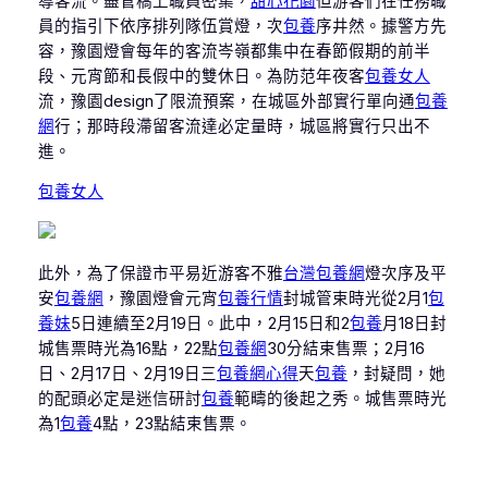
導客流。盡管橋上職員密集，
甜心花園
但游客們在任務職
員的指引下依序排列隊伍賞燈，次
包養
序井然。據警方先
容，豫園燈會每年的客流岑嶺都集中在春節假期的前半
段、元宵節和長假中的雙休日。為防范年夜客
包養女人
流，豫園design了限流預案，在城區外部實行單向通
包養
網
行；那時段滯留客流達必定量時，城區將實行只出不
進。
包養女人
此外，為了保證市平易近游客不雅
台灣包養網
燈次序及平
安
包養網
，豫園燈會元宵
包養行情
封城管束時光從2月1
包
養妹
5日連續至2月19日。此中，2月15日和2
包養
月18日封
城售票時光為16點，22點
包養網
30分結束售票；2月16
日、2月17日、2月19日三
包養網心得
天
包養
，封疑問，她
的配頭必定是迷信研討
包養
範疇的後起之秀。城售票時光
為1
包養
4點，23點結束售票。