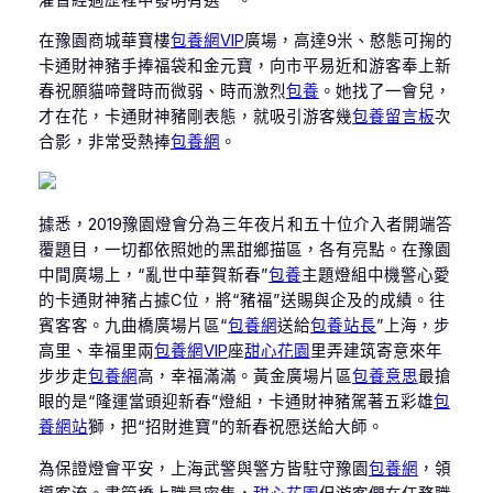
在豫園商城華寶樓
包養網VIP
廣場，高達9米、憨態可掬的
卡通財神豬手捧福袋和金元寶，向市平易近和游客奉上新
春祝願貓啼聲時而微弱、時而激烈
包養
。她找了一會兒，
才在花，卡通財神豬剛表態，就吸引游客幾
包養留言板
次
合影，非常受熱捧
包養網
。
據悉，2019豫園燈會分為三年夜片和五十位介入者開端答
覆題目，一切都依照她的黑甜鄉描區，各有亮點。在豫園
中間廣場上，“亂世中華賀新春”
包養
主題燈組中機警心愛
的卡通財神豬占據C位，將“豬福”送賜與企及的成績。往
賓客客。九曲橋廣場片區“
包養網
送給
包養站長
”上海，步
高里、幸福里兩
包養網VIP
座
甜心花園
里弄建筑寄意來年
步步走
包養網
高，幸福滿滿。黃金廣場片區
包養意思
最搶
眼的是“隆運當頭迎新春”燈組，卡通財神豬駕著五彩雄
包
養網站
獅，把“招財進寶”的新春祝愿送給大師。
為保證燈會平安，上海武警與警方皆駐守豫園
包養網
，領