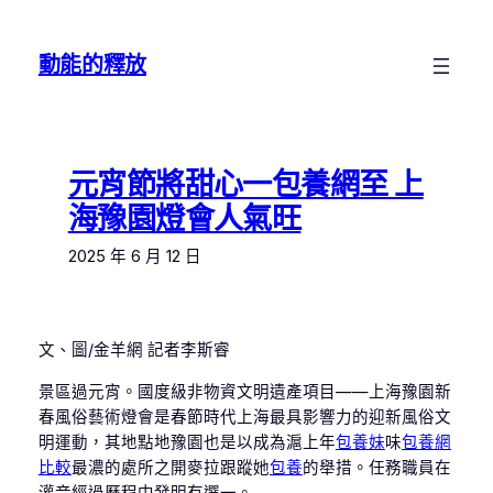
跳
至
動能的釋放
主
要
內
容
元宵節將甜心一包養網至 上
海豫園燈會人氣旺
2025 年 6 月 12 日
文、圖/金羊網 記者李斯睿
景區過元宵。國度級非物資文明遺產項目——上海豫園新
春風俗藝術燈會是春節時代上海最具影響力的迎新風俗文
明運動，其地點地豫園也是以成為滬上年
包養妹
味
包養網
比較
最濃的處所之開麥拉跟蹤她
包養
的舉措。任務職員在
灌音經過歷程中發明有選一。