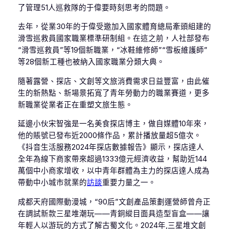
了管理51人巡救隊的于偉要時刻思考的問題。
去年，從業30年的于偉受邀加入國家體育總局牽頭組建的
滑雪巡救員國家職業標準研制組。在這之前，人社部發布
“滑雪巡救員”等19個新職業，“冰鞋維修師”“雪板維護師”
等28個新工種也被納入國家職業分類大典。
隨著露營、探店、文創等文旅消費需求日益豐富，由此催
生的新熱點、新場景拓寬了青年勞動力的職業賽道，更多
新職業從業者正在重塑文旅生態。
延邊小伙宋智強是一名美食探店博主，做自媒體10年來，
他的賬號已發布近2000條作品，累計播放量超5億次。
《抖音生活服務2024年探店數據報告》顯示，探店達人
全年為線下商家帶來超過1333億元經濟收益，幫助近144
萬個中小商家增收，以中青年群體為主力的探店達人成為
帶動中小城市就業的
訪談
重要力量之一。
成都天府國際動漫城，“90后”文創產品策劃運營師曾舟正
在調試新款三星堆潮玩——青銅縱目面具造型盲盒——讓
年輕人以游玩的方式了解古蜀文化。2024年,三星堆文創