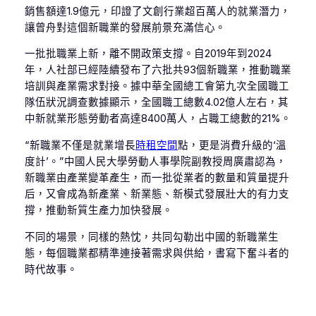
銷售額達1.9億元，印證了文創行業超百萬人的就業潛力，
讓曾舟對這個新職業的發展前景充滿信心。
一批批職業上新，離不開政策支撐。自2019年到2024
年，人社部已經陸續發布了六批共93個新職業，推動職業
培訓與產業需求對接。據中華全國總工會第九次全國職工
隊伍狀況調查數據顯示，全國職工總數4.02億人左右，其
中新就業形態勞動者高達8400萬人，占職工總數的21%。
“新職業不僅是就業增長
時租空間
點，更是消費升級的‘溫
度計’。”中國人民大學勞動人事學院副教授周廣肅認為，
新職業由產業變革產生，而一批從業者的數量和質量提升
后，又會成為新產業、新業態、新模式發展壯大的有力支
撐，推動新質生產力加快發展。
不同的場景，同樣的熱忱，共同勾勒出中國的新職業生
態，每個職業都精準連接著需求與供給，書寫下奮斗者的
時代故事。