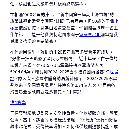
化、精細化是文旅消費升級的必然選擇。
在相隔1000公里的東北，“新中國第一座高山滑雪場”的吉
旅萬峰通化滑雪度假區“封板”已有月余，但50歲的于偉
小
樹屋
依然很忙，身為山地運營總監，他翻閱著厚厚一沓工
作筆記——這是他參與制定國家關于
會議室出租
滑雪巡救
員職業標準的重要依據。
在他的回憶里，轉折始于2015年北京冬奧會申辦成功，
“好像一把火點燃了全民冰雪熱情”。近十年來，在于偉的
家鄉吉林省，從2015-2016雪季接待冰雪旅游人次
5204.84萬，增長到2024-2025雪季接待國內游客1
時租場
地
.7億人次。據國家體育總局統計顯示，2024-2025冰雪
季以來，全國滑雪場累計接待客流2.34億人次。“目前各
滑雪場最緊缺的就是巡救員。”于偉說。
1對1教學
于偉要對場地規劃及其安全性負責。他以經驗判斷，隨著
公園、高山、跳臺等多樣玩法出現，“發燒友”炫技也變得
越來越花式，受傷概率增加。如何科學規劃巡救措施，成