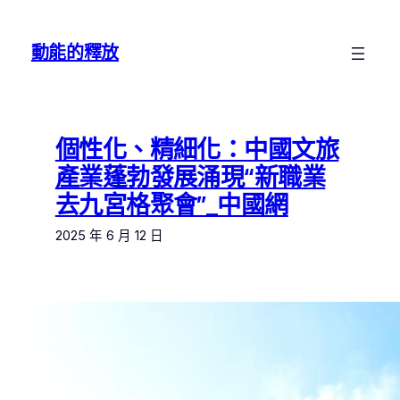
跳
至
動能的釋放
主
要
內
容
個性化、精細化：中國文旅
產業蓬勃發展涌現“新職業
去九宮格聚會”_中國網
2025 年 6 月 12 日