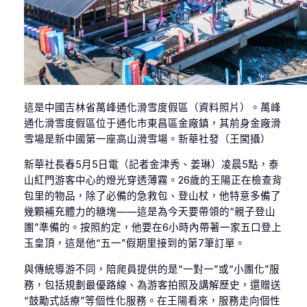
這是中國吉林省萬峰通化滑雪度假區（資料照片）。萬峰
通化滑雪度假區位于通化市東昌區金廠鎮，其前身金廠滑
雪場是新中國第一座高山滑雪場。新華社發（王闖攝）
新華社長春5月5日電（記者金津秀、姜琳）凌晨5點，泰
山紅門游客中心的燈光穿透薄霧。26歲的王陽正在檢查背
包里的物品，除了必備的急救包、登山杖，他特意多備了
幾顆補充體力的糖塊——這是為今天要帶領的“親子登山
團”準備的。按照約定，他要在6小時內帶著一家五口登上
玉皇頂，這是他“五一”假期里接到的第7筆訂單。
與傳統導游不同，陪爬員提供的是“一對一”或“小團化”服
務，包括規劃最優路線、為游客拍照及講解歷史，還贈送
“鼓勵式話療”等個性化服務。在王陽看來，服務走向個性