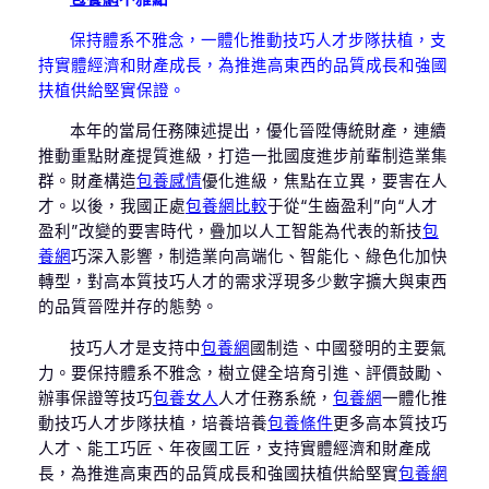
保持體系不雅念，一體化推動技巧人才步隊扶植，支
持實體經濟和財產成長，為推進高東西的品質成長和強國
扶植供給堅實保證。
本年的當局任務陳述提出，優化晉陞傳統財產，連續
推動重點財產提質進級，打造一批國度進步前輩制造業集
群。財產構造
包養感情
優化進級，焦點在立異，要害在人
才。以後，我國正處
包養網比較
于從“生齒盈利”向“人才
盈利”改變的要害時代，疊加以人工智能為代表的新技
包
養網
巧深入影響，制造業向高端化、智能化、綠色化加快
轉型，對高本質技巧人才的需求浮現多少數字擴大與東西
的品質晉陞并存的態勢。
技巧人才是支持中
包養網
國制造、中國發明的主要氣
力。要保持體系不雅念，樹立健全培育引進、評價鼓勵、
辦事保證等技巧
包養女人
人才任務系統，
包養網
一體化推
動技巧人才步隊扶植，培養培養
包養條件
更多高本質技巧
人才、能工巧匠、年夜國工匠，支持實體經濟和財產成
長，為推進高東西的品質成長和強國扶植供給堅實
包養網