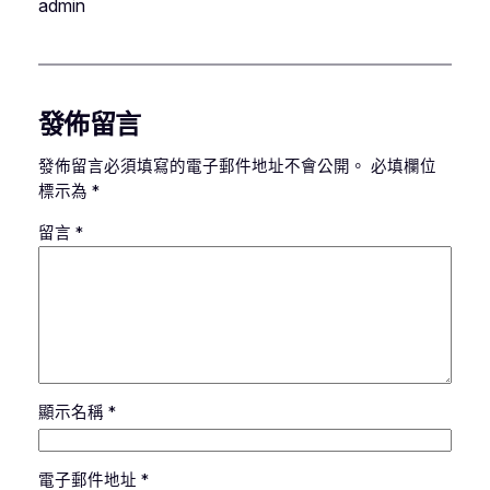
admin
發佈留言
發佈留言必須填寫的電子郵件地址不會公開。
必填欄位
標示為
*
留言
*
顯示名稱
*
電子郵件地址
*