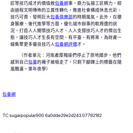
匠等技巧成才的價值敘
包養網
事，鼎力弘揚工匠精力，經
由過程文明傳佈的立異性轉化，推進社會構成休息光彩、
技巧可貴、發明巨大
包養俱樂部
的時期風氣。此外，在棲
身醫療、後代進學等方面，優化城市辦事的軟周遭的狀
況，打造人人關懷技巧人才、人人支撐技巧人才的傑出生
態，讓技巧人才生長有空間、有平臺、有將來，為財產一
線集聚更多優良技巧人
包養網評價
才。
（作者單元：河南產摩羯座們停止了原地踏步，他們
感到自己
包養
的襪子被吸走了，只剩下腳踝上的標籤在隨
風飄盪。業年夜學）
包養網
TC:sugarpopular900 6a0dde29e2d243.07782182