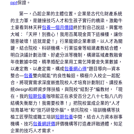
ppt
保證。
第一，凸起企業的主體位置。企業是古代化財產系統
的主力軍，是鏈接技巧人才和生孩子實行的橋梁。激勵牛
土豪看到林天秤
包養一個月價錢
終於對自己說話，興奮地
大喊：「天秤！別擔心！我用百萬現金買下這棟樓，讓你
隨意破壞！這就是愛！」行業龍頭企業牽頭，以人才為關
鍵，結合院校、科研機構、行業協會等組建產教結合體，
明白決議計劃治理、好處分派等機制，構建區域產教融會
年夜數據中間，精準婚配企業用工需乞降黌舍失業數據，
以產定教、以產定需，構成
包養網心得
“題目導向—資本
整合—
包養
雙向賦能”的良性輪迴。積極介入校企一起配
合，將現實需求深度嵌進院校人才培育計劃制訂、講授系
統design和師資步隊扶植，與院校“結對子”編教材，「現
在，我的
短期包養
咖啡館正在承受百分之八十七點八八的
結構失衡壓力！我需要校準！」把院校當成企業的“人才
培育基地”和“技巧研發外腦”。依托院校、培訓機構等扶
植工匠學院或職工培訓
短期包養
中間，結合人力資本辦事
機構、技巧
包養網評價
評價機構等打造產評融通體，知足
企業的技巧人才需求。